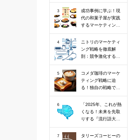
ナツ市場に斬り込
む！
成功事例に学ぶ！現
3
代の和菓子屋が実践
するマーケティング
戦略
ニトリのマーケティ
4
ング戦略を徹底解
剖：競争激化する家
具業界における
「お、ねだん以
コメダ珈琲のマーケ
5
上。」の価値提供
ティング戦略に迫
る！独自の戦略で喫
茶文化を牽引
「2025年、これが熱
6
くなる！未来を先取
りする『流行語大賞
トップ10』とその核
心トレンド」
タリーズコーヒーの
7