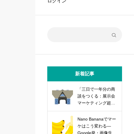
ログイン
新着記事
「三日で一年分の商
談をつくる：展示会
マーケティング超実
践論」
Nano Bananaでマー
ケはこう変わる―
Google発・画像生成