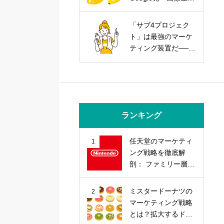
AIを武器にする実践
戦略
「サブ4プロジェク
ト」は最強のマーケ
ティング装置だ──走
力とブランド力を同
時に上げる方法
ランキング
任天堂のマーケティ
1
ング戦略を徹底解
剖： ファミリー層の
心を掴む「差別化」
戦略とは？
ミスタードーナツの
2
マーケティング戦略
とは？拡大するドー