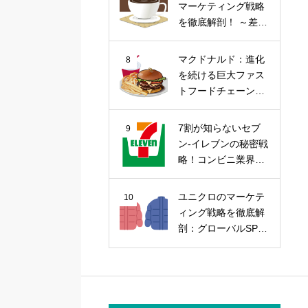
マーケティング戦略
を徹底解剖！ ～差別
化戦略から今後の課
題まで～
マクドナルド：進化
8
を続ける巨大ファス
トフードチェーンの
マーケティング戦略
7割が知らないセブ
9
ン-イレブンの秘密戦
略！コンビニ業界の
覇者を徹底解剖
ユニクロのマーケテ
10
ィング戦略を徹底解
剖：グローバルSPA
の勝因を探る