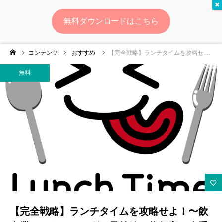
無料
無料ダウンロードはこちら
ログイン
会員登録
コンテンツ
おすすめ
【完全戦略】ランチタイムを攻略せよ！〜飲食業マーケティングの最前線：物価高・人手不足・DX時代の成功と失敗〜
ゆいマーケとは？
無料
実績・お客様の声
無料診断
イベント・セミナー情報
コンテンツ
LINEお友達登録
【完全戦略】ランチタイムを攻略せよ！〜飲
スポンサー登録