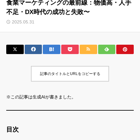
食業マーケティングの最前線：物価高・人手
不足・DX時代の成功と失敗〜
サロン会員登録
2025.05.31
サイト会員登録
ログイン
特定商取引法
運営会社
記事のタイトルとURLをコピーする
お問い合わせ
マーケティング用語集
利用規約
マーケター診断コンテンツ
※この記事は生成AIが書きました。
よくあるご質問
LINE公式
プライバシーポリシー
ホーム
目次