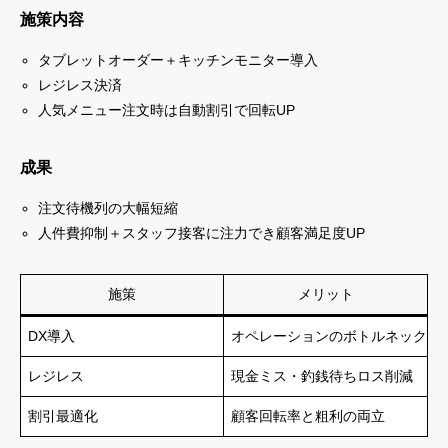
施策内容
タブレットオーダー＋キッチンモニター導入
レジレス決済
人気メニュー注文時は自動割引で回転UP
成果
注文待機列の大幅短縮
人件費抑制＋スタッフ接客に注力でき顧客満足度UP
施策
メリット
DX導入
オペレーションのボトルネック解
レジレス
現金ミス・釣銭待ちロス削減
割引最適化
顧客回転率と粗利の両立