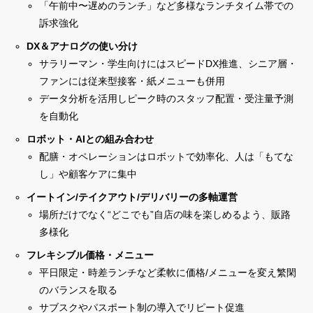
「午前中〜遅めのランチ」など多様なランチタイム帯での
訴求強化
DX＆アナログの使い分け
サラリーマン・学生向けにはスピードDX推進、シニア層・
ファンには従来型接客・紙メニューも併用
データ分析を活用しピーク時のスタッフ配置・受注量予測
を自動化
ロボット・AIとの組み合わせ
配膳・オペレーションはロボットで効率化、人は「もてな
し」や顧客ケアに集中
イートイン/テイクアウト/デリバリーの多軸運営
場所だけでなく“どこでも”自店の味を楽しめるよう、販路
多様化
フレキシブル価格・メニュー
平日限定・時差ランチなど柔軟に価格/メニューを変え繁閑
のバランスを取る
サブスクやパスポート制の導入でリピート促進