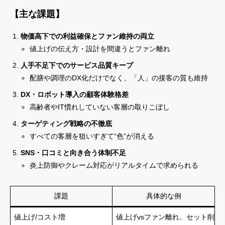
【主な課題】
物価高下での利益確保とファン維持の両立
値上げの伝え方・設計を間違うとファン離れ
人手不足下でのサービス品質キープ
配膳や調理のDX化だけでなく、「人」の接客の質も維持
DX・ロボット導入の顧客体験格差
高齢者やIT慣れしていない客層の取りこぼし
ターゲティング戦略の不徹底
すべての客層を狙いすぎて“色”が消える
SNS・口コミと向き合う体制不足
炎上防御やクレーム対応がリアルタイムで求められる
課題
具体的な例
値上げ/コスト増
値上げvsファン離れ、セット削減