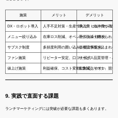
施策
メリット
デメリット
DX・ロボット導入
人手不足対策・生産性向上・ヒューマンエラ
導入費・維持費が高額
メニュー絞り込み
在庫ロス削減、オペレーション効率化
選択肢減・飽きられる
サブスク制度
多頻度利用の囲い込み、売上安定化
価格競争巻き込まれや
ファン施策
リピーター安定、口コミ拡大
サービス品質管理・パ
値上げ施策
利益確保、コスト変動に対応しやすい
客数減少リスク、競争
9. 実践で直面する課題
ランチマーケティングには突破が必要な課題も多くあります。