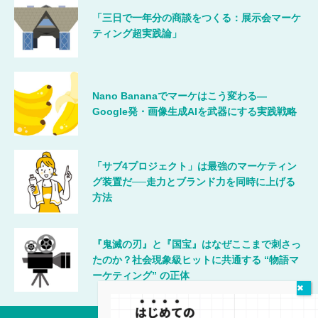
「三日で一年分の商談をつくる：展示会マーケ
ティング超実践論」
Nano Bananaでマーケはこう変わる―
Google発・画像生成AIを武器にする実践戦略
「サブ4プロジェクト」は最強のマーケティン
グ装置だ──走力とブランド力を同時に上げる
方法
『鬼滅の刃』と『国宝』はなぜここまで刺さっ
たのか？社会現象級ヒットに共通する “物語マ
ーケティング” の正体