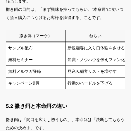
該当します。
撒き餌の目的は、「まず興味を持ってもらい、“本命餌”に食いつ
く魚＝購入につなげるお客様を獲得する」ことです。
撒き餌（マーケ）
ねらい
サンプル配布
新規顧客に入り口体験をさせる
無料セミナー
知識・ノウハウを伝えファン化
無料メルマガ登録
見込み顧客リストを増やす
キャンペーン割引
行動のハードルを下げる
5.2 撒き餌と本命餌の違い
撒き餌は「間口を広くし誘うもの」、本命餌は「決断してもらう
ための決め手」です。