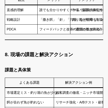
直感的理解
誰でも分かりやすくチームで認識共有しやす
市場・顧客の多様性や
戦略設計
「撒き餌」「針」「穴場」など明瞭なヒント
釣り堀が枯渇（市場縮
PDCA
フィードバックと改善の意識が生まれる
一過性の撒き餌依存に
8. 現場の課題と解決アクション
課題と具体策
よくある課題
解決アクション例
市場選定ミス・釣り堀の魚が少ない
顧客調査の徹底・ニッチ市場開拓
餌が合わず魚が釣れない
リサーチ強化・A/Bテスト・顧客