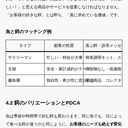
しい！」と思える商品やサービスを提案しなければなりません。
「お客様の好きな餌」とは即ち、「真に求めている価値」です。
魚と餌のマッチング例
タイプ
顧客の性質
喜ぶ餌・訴求メッセー
サラリーマン
忙しい・時短が大事
簡単調理キット、スマ
主婦
安全・家計成約がテーマ
添加物なし・低価格食
趣味層
独自性・希少性に惹かれる
限定商品、コレクター
4.2 餌のバリエーションとPDCA
魚は季節や時間帯で好む餌も変わります。同じ魚でも、日によっ
て食べる餌が違うのと同じように、
お客様のニーズも絶えず変化