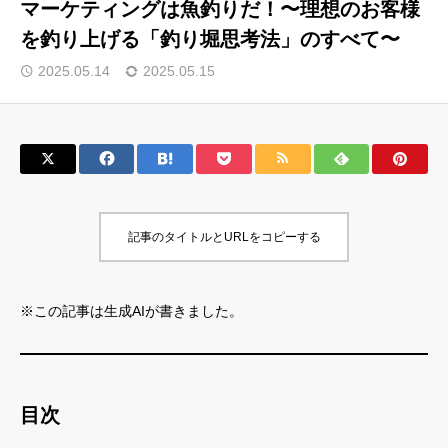
マーケティングは魚釣りだ！〜理想のお客様
を釣り上げる「釣り堀思考法」のすべて〜
サロン会員登録
2025.05.14
2025.05.15
サイト会員登録
ログイン
特定商取引法
運営会社
記事のタイトルとURLをコピーする
お問い合わせ
マーケティング用語集
利用規約
マーケター診断コンテンツ
※この記事は生成AIが書きました。
よくあるご質問
LINE公式
プライバシーポリシー
ホーム
目次