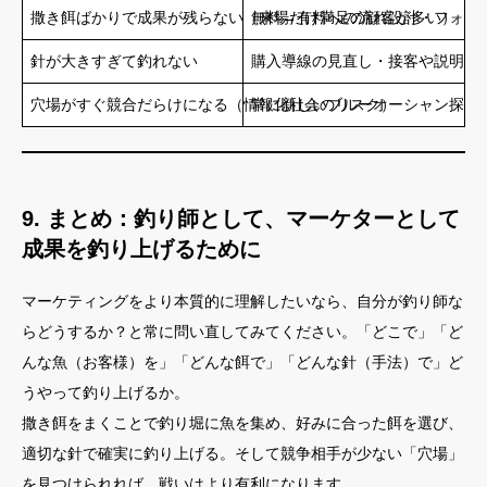
撒き餌ばかりで成果が残らない（来場だけ満足の顧客が多い）
無料→有料への流れ設計・フォロ
針が大きすぎて釣れない
購入導線の見直し・接客や説明のわ
穴場がすぐ競合だらけになる（情報化社会のリスク）
常に新しいブルーオーシャン探索
9. まとめ：釣り師として、マーケターとして
成果を釣り上げるために
マーケティングをより本質的に理解したいなら、自分が釣り師な
らどうするか？と常に問い直してみてください。「どこで」「ど
んな魚（お客様）を」「どんな餌で」「どんな針（手法）で」ど
うやって釣り上げるか。
撒き餌をまくことで釣り堀に魚を集め、好みに合った餌を選び、
適切な針で確実に釣り上げる。そして競争相手が少ない「穴場」
を見つけられれば、戦いはより有利になります。