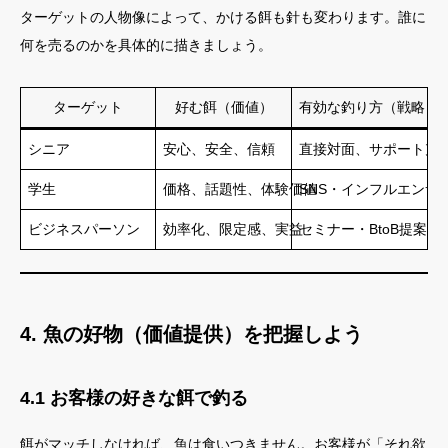
ターゲットの人物像によって、かける餌も針も変わります。誰に
何を売るのかを具体的に描きましょう。
ターゲット
好む餌（価値）
有効な釣り方（戦略）
シニア
安心、安全、信頼
直接対面、サポート充
学生
価格、話題性、体験価値
SNS・インフルエンサ
ビジネスパーソン
効率化、限定感、実益
セミナー・BtoB提案型
4. 魚の好物（価値提供）を把握しよう
4.1 お客様の好きな餌で釣る
餌がマッチしなければ、魚は食いつきません。お客様が「それ欲