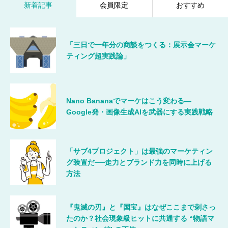
新着記事
会員限定
おすすめ
「三日で一年分の商談をつくる：展示会マーケ
ティング超実践論」
Nano Bananaでマーケはこう変わる―
Google発・画像生成AIを武器にする実践戦略
「サブ4プロジェクト」は最強のマーケティン
グ装置だ──走力とブランド力を同時に上げる
方法
『鬼滅の刃』と『国宝』はなぜここまで刺さっ
たのか？社会現象級ヒットに共通する “物語マ