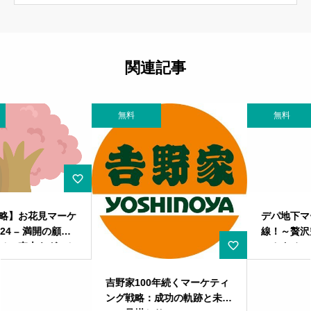
関連記事
無料
無料
デパ地下マーケティング最前
線！～贅沢空間が変える消費
のカタチ～
吉野家100年続くマーケティ
ング戦略：成功の軌跡と未来