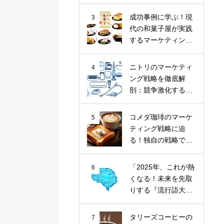
ナツ市場に斬り込
む！
成功事例に学ぶ！現
3
代の和菓子屋が実践
するマーケティング
戦略
ニトリのマーケティ
4
ング戦略を徹底解
剖：競争激化する家
具業界における
「お、ねだん以
コメダ珈琲のマーケ
5
上。」の価値提供
ティング戦略に迫
る！独自の戦略で喫
茶文化を牽引
「2025年、これが熱
6
くなる！未来を先取
りする『流行語大賞
トップ10』とその核
心トレンド」
タリーズコーヒーの
7