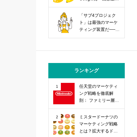
AIを武器にする実践
戦略
「サブ4プロジェク
ト」は最強のマーケ
ティング装置だ──走
力とブランド力を同
時に上げる方法
ランキング
任天堂のマーケティ
1
ング戦略を徹底解
剖： ファミリー層の
心を掴む「差別化」
戦略とは？
ミスタードーナツの
2
マーケティング戦略
とは？拡大するドー