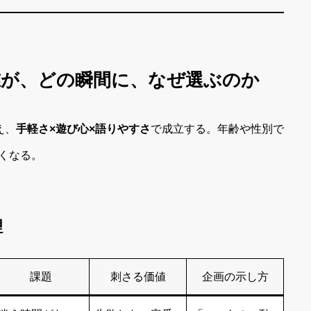
：誰が、どの瞬間に、なぜ選ぶのか
え、
手軽さ×遊び心×語りやすさ
で成立する。年齢や性別で
くなる。
理
課題
刺さる価値
企画の示し方