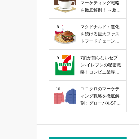
マーケティング戦略
を徹底解剖！ ～差別
化戦略から今後の課
題まで～
マクドナルド：進化
8
を続ける巨大ファス
トフードチェーンの
マーケティング戦略
7割が知らないセブ
9
ン-イレブンの秘密戦
略！コンビニ業界の
覇者を徹底解剖
ユニクロのマーケテ
10
ィング戦略を徹底解
剖：グローバルSPA
の勝因を探る