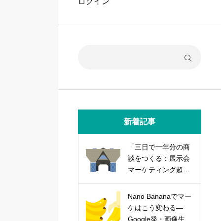
ログイン
新着記事
「三日で一年分の商
談をつくる：展示会
マーケティング超実
践論」
Nano Bananaでマー
ケはこう変わる―
Google発・画像生成