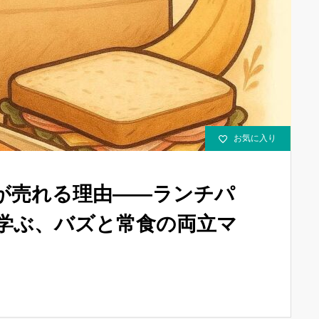
お気に入り
が売れる理由——ランチパ
で学ぶ、バズと常食の両立マ