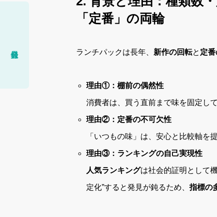
2. 背景と理由：種類
「定番」の両輪
ランチパックは長年、
新作の回転
と
定番
理由①：棚前の偶然性
消費者は、買う直前まで味を固定して
理由②：定番の不可欠性
「いつもの味」は、安心と比較軸を
理由③：ランキングの自己実現性
人気ランキング
は社会的証明として機
定化”すると発見が鈍るため、
指標の