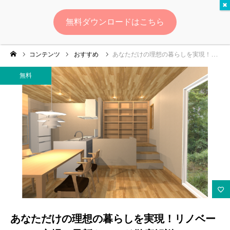
無料
無料ダウンロードはこちら
ログイン
会員登録
コンテンツ
おすすめ
あなただけの理想の暮らしを実現！リノベーション市場の最新トレンド徹底解説
ゆいマーケとは？
無料
実績・お客様の声
無料診断
イベント・セミナー情報
コンテンツ
LINEお友達登録
あなただけの理想の暮らしを実現！リノベー
スポンサー登録