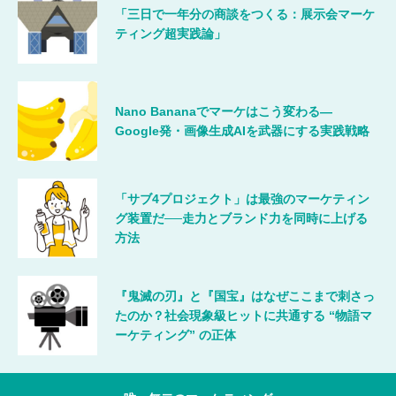
「三日で一年分の商談をつくる：展示会マーケ
ティング超実践論」
Nano Bananaでマーケはこう変わる―
Google発・画像生成AIを武器にする実践戦略
「サブ4プロジェクト」は最強のマーケティン
グ装置だ──走力とブランド力を同時に上げる
方法
『鬼滅の刃』と『国宝』はなぜここまで刺さっ
たのか？社会現象級ヒットに共通する “物語マ
ーケティング” の正体