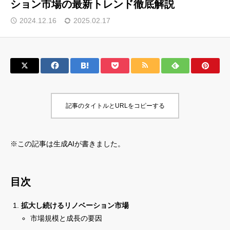
ション市場の最新トレンド徹底解説
サロン会員登録
2024.12.16
2025.02.17
サイト会員登録
ログイン
記事のタイトルとURLをコピーする
特定商取引法
運営会社
お問い合わせ
マーケティング用語集
※この記事は生成AIが書きました。
利用規約
マーケター診断コンテンツ
よくあるご質問
LINE公式
目次
プライバシーポリシー
ホーム
拡大し続けるリノベーション市場
市場規模と成長の要因