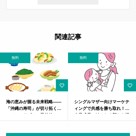
関連記事
無料
無料
—
シングルマザー向けマーケテ
インクの香りは時代遅れ？
グ
ィングで共感を勝ち取れ！～
デジタル時代に新聞が生き
企業成長の鍵となる新たな視
るためのマーケティング戦
点～