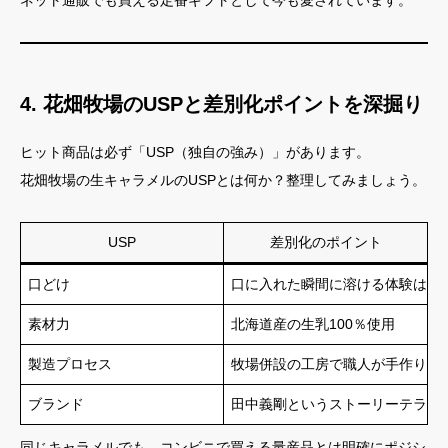
ネット通販でも買える定番ギフトとして今も愛されています。
4. 花畑牧場のUSPと差別化ポイントを深掘り
ヒット商品は必ず「USP（独自の強み）」があります。
花畑牧場の生キャラメルのUSPとは何か？整理してみましょう。
USP
差別化のポイント
口どけ
口に入れた瞬間に溶ける体験は唯
素材力
北海道産の生乳100％使用
製造プロセス
牧場併設の工房で職人が手作り
ブランド
田中義剛というストーリーテラー
同じキャラメルでも、コンビニで買える量産品とは明確にポジシ