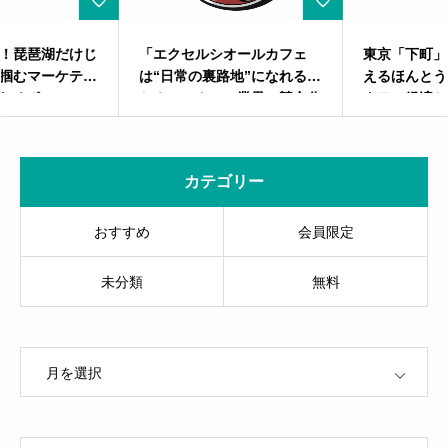
「エクセルシオールカフェ
東京「下町」にタワマンが増
は“日常の裏路地”になれる
えるほんとうの理由――湾岸
か？——カフェ業界の競合分
タワー経済とブランド戦略の
析と独自マーケティング戦
すべて
略」
カテゴリー
おすすめ
会員限定
未分類
無料
OPEN