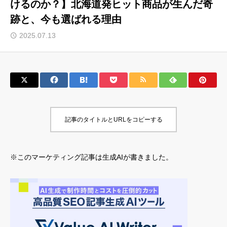
けるのか？】北海道発ヒット商品が生んだ奇
跡と、今も選ばれる理由
サロン会員登録
2025.07.13
サイト会員登録
ログイン
特定商取引法
運営会社
記事のタイトルとURLをコピーする
お問い合わせ
マーケティング用語集
利用規約
マーケター診断コンテンツ
※このマーケティング記事は生成AIが書きました。
よくあるご質問
LINE公式
プライバシーポリシー
ホーム