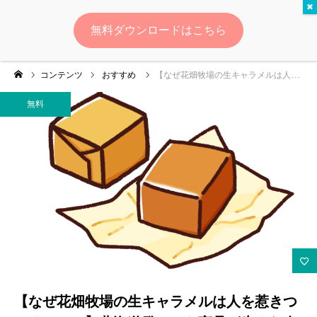
無料
無料ダウンロードはこちら
ログイン
会員登録
コンテンツ
おすすめ
【なぜ花畑牧場の生キャラメルは人を惹きつけるのか？】北海道発ヒット商品が生んだ奇跡と、今も選ばれる理由
ゆいマーケとは？
無料
実績・お客様の声
無料診断
イベント・セミナー情報
コンテンツ
LINEお友達登録
【なぜ花畑牧場の生キャラメルは人を惹きつ
スポンサー登録