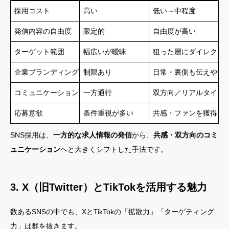
採用コスト
高い
低い～中程度
発信内容の自由度
限定的
自由度が高い
ターゲット範囲
幅広いが曖昧
狙った層にダイレクト
企業ブランディング
制限あり
日常・裏側も伝えやす
コミュニケーション
一方通行
双方向／リアルタイム
応募意欲
条件重視が多い
共感・ファンを獲得し
SNS採用は、
一方的な求人情報の発信
から、
共感・双方向のコミ
ュニケーション
へと大きくシフトした手法です。
3. X（旧Twitter）とTikTokを活用する魅力
数あるSNSの中でも、XとTikTokの「拡散力」「ターゲティング
力」は群を抜きます。