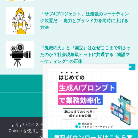
「サブ4プロジェクト」は最強のマーケティン
グ装置だ──走力とブランド力を同時に上げる
方法
『鬼滅の刃』と『国宝』はなぜここまで刺さっ
たのか？社会現象級ヒットに共通する “物語マ
ーケティング” の正体
唯一無二のマーケティング
©2024 MicroMarketing Inc.
よりよいエクスペリエンスを提供するため、当ウェブサイトでは
Cookie を使用しています。引き続き閲覧する場合、Cookie の使用
ログイン
会員登録
を承諾したものとみなされます。