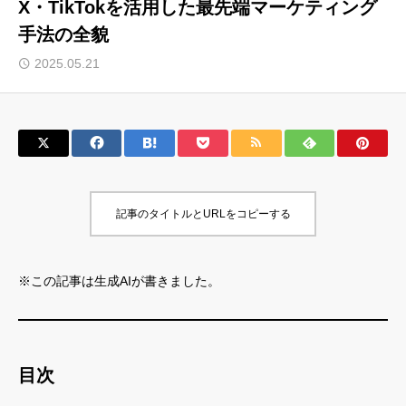
X・TikTokを活用した最先端マーケティング
手法の全貌
サロン会員登録
2025.05.21
サイト会員登録
ログイン
特定商取引法
運営会社
記事のタイトルとURLをコピーする
お問い合わせ
マーケティング用語集
利用規約
マーケター診断コンテンツ
※この記事は生成AIが書きました。
よくあるご質問
LINE公式
プライバシーポリシー
ホーム
目次