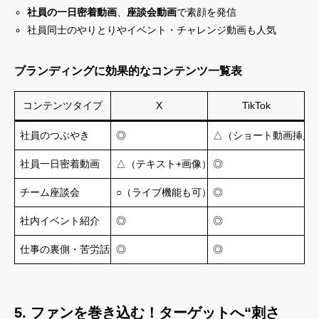
社員の一日密着動画
、
座談会動画
で素顔を発信
社員同士のやりとりやイベント・チャレンジ動画も人気
ブランディングに効果的なコンテンツ一覧表
コンテンツタイプ
X
TikTok
社員のつぶやき
◎
△（ショート動画挿入
社員一日密着動画
△（テキスト+画像）
◎
チーム座談会
○（ライブ機能も可）
◎
社内イベント紹介
◎
◎
仕事の裏側・苦労話
◎
◎
5. ファンを巻き込む！ターゲットへ“刺さ