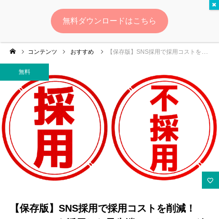
無料
無料ダウンロードはこちら
ログイン
会員登録
コンテンツ
おすすめ
【保存版】SNS採用で採用コストを削減！X・TikTokを活用した最先端マーケティング手法の全貌
ゆいマーケとは？
無料
実績・お客様の声
無料診断
イベント・セミナー情報
コンテンツ
LINEお友達登録
【保存版】SNS採用で採用コストを削減！
スポンサー登録