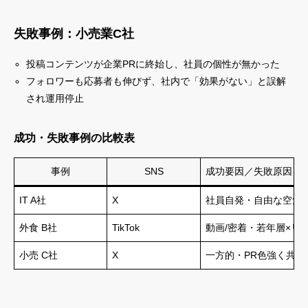
失敗事例：小売業C社
投稿コンテンツが企業PRに終始し、社員の個性が無かった
フォロワーも応募者も伸びず、社内で「効果がない」と誤解
され運用停止
成功・失敗事例の比較表
事例
SNS
成功要因／失敗原因
IT A社
X
社員自発・自由な空気
外食 B社
TikTok
動画/密着・若年層×リ
小売 C社
X
一方的・PR色強く共感