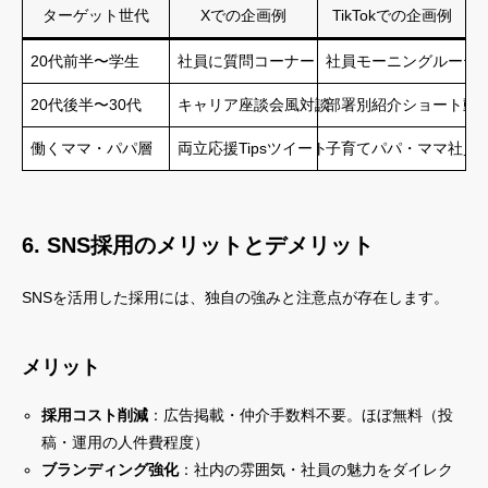
ターゲット世代
Xでの企画例
TikTokでの企画例
20代前半〜学生
社員に質問コーナー
社員モーニングルーテ
20代後半〜30代
キャリア座談会風対談
部署別紹介ショート動
働くママ・パパ層
両立応援Tipsツイート
子育てパパ・ママ社員
6. SNS採用のメリットとデメリット
SNSを活用した採用には、独自の強みと注意点が存在します。
メリット
採用コスト削減
：広告掲載・仲介手数料不要。ほぼ無料（投
稿・運用の人件費程度）
ブランディング強化
：社内の雰囲気・社員の魅力をダイレク