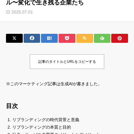
ル〜変化で生き残る企業たち
サロン会員登録
2025.07.01
サイト会員登録
ログイン
記事のタイトルとURLをコピーする
特定商取引法
運営会社
お問い合わせ
マーケティング用語集
※このマーケティング記事は生成AIが書きました。
利用規約
マーケター診断コンテンツ
よくあるご質問
LINE公式
目次
プライバシーポリシー
ホーム
リブランディングの時代背景と意義
リブランディングの本質と目的