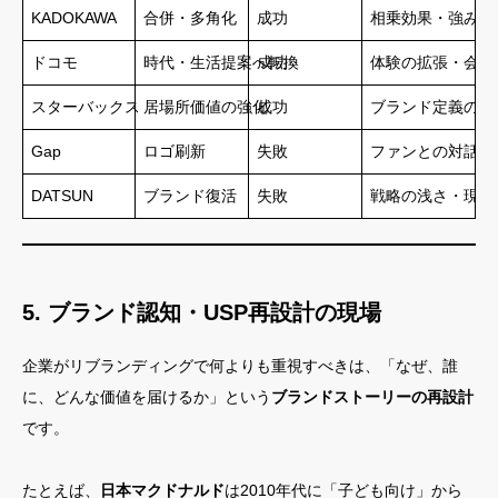
KADOKAWA
合併・多角化
成功
相乗効果・強みの
ドコモ
時代・生活提案へ転換
成功
体験の拡張・会員
スターバックス
居場所価値の強化
成功
ブランド定義の進
Gap
ロゴ刷新
失敗
ファンとの対話不
DATSUN
ブランド復活
失敗
戦略の浅さ・現代
5. ブランド認知・USP再設計の現場
企業がリブランディングで何よりも重視すべきは、「なぜ、誰
に、どんな価値を届けるか」という
ブランドストーリーの再設計
です。
たとえば、
日本マクドナルド
は2010年代に「子ども向け」から