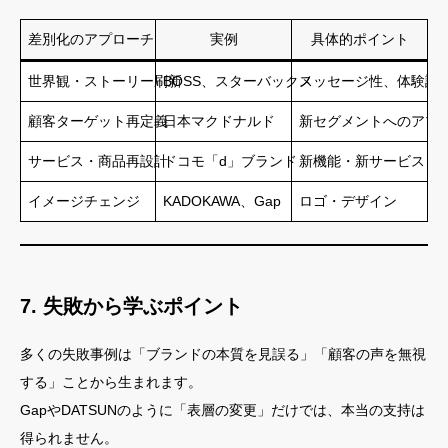
差別化のアプローチ
実例
具体的ポイント
世界観・ストーリー刷新
BOSS、スターバックス
メッセージ性、体験設
顧客ターゲット再定義
日本マクドナルド
新セグメントへのアプ
サービス・商品再設計
ドコモ「d」ブランド
新機能・新サービス
イメージチェンジ
KADOKAWA、Gap
ロゴ・デザイン
7. 失敗から学ぶポイント
多くの失敗事例は「ブランドの本質を見誤る」「顧客の声を無視
する」ことから生まれます。
GapやDATSUNのように「表層の変更」だけでは、本当の支持は
得られません。