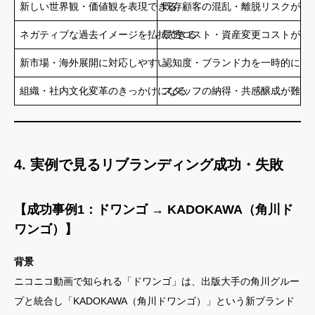
新しい世界観・価値観を表現できる
既存顧客の混乱・離脱リスクがあ
ネガティブな過去イメージを払拭できる
浸透コスト・資産変更コストが大
新市場・海外展開に対応しやすい
認知度・ブランド力を一時的に失
組織・社内文化変革のきっかけになる
スタッフの納得・共感醸成が難航
4. 実例で見るリブランディング成功・失敗
【成功事例1：ドワンゴ → KADOKAWA（角川ド
ワンゴ）】
背景
ニコニコ動画で知られる「ドワンゴ」は、出版大手の角川グルー
プと統合し「KADOKAWA（角川ドワンゴ）」という新ブランド