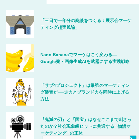
「三日で一年分の商談をつくる：展示会マーケ
ティング超実践論」
Nano Bananaでマーケはこう変わる―
Google発・画像生成AIを武器にする実践戦略
「サブ4プロジェクト」は最強のマーケティン
グ装置だ──走力とブランド力を同時に上げる
方法
『鬼滅の刃』と『国宝』はなぜここまで刺さっ
たのか？社会現象級ヒットに共通する “物語マ
ーケティング” の正体