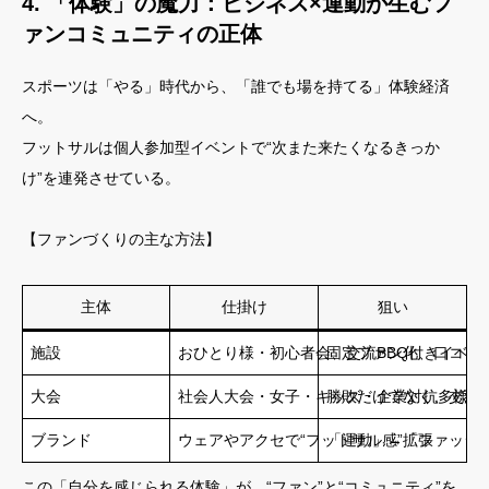
4. 「体験」の魔力：ビジネス×運動が生むフ
ァンコミュニティの正体
スポーツは「やる」時代から、「誰でも場を持てる」体験経済
へ。
フットサルは個人参加型イベントで“次また来たくなるきっか
け”を連発させている。
【ファンづくりの主な方法】
主体
仕掛け
狙い
施設
おひとり様・初心者会、交流BBQ付きイベン
固定ファン化、口コミ
大会
社会人大会・女子・キッズ・企業対抗多様化
勝敗だけでなく、交流・
ブランド
ウェアやアクセで“フットサル感”拡張
「運動」→「ファッシ
この「自分を感じられる体験」が、“ファン”と“コミュニティ”を