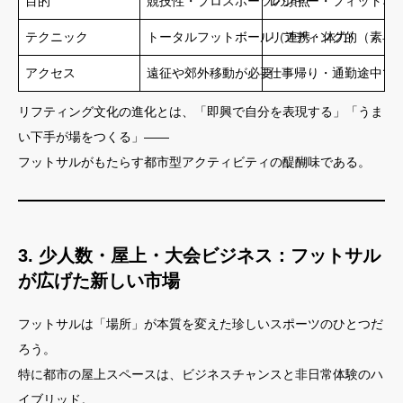
目的
競技性・プロスポーツの頂点
レジャー・フィットネ
テクニック
トータルフットボール（連携・体力）
リフティング的（素早
アクセス
遠征や郊外移動が必要
仕事帰り・通勤途中で
リフティング文化の進化とは、「即興で自分を表現する」「うま
い下手が場をつくる」――
フットサルがもたらす都市型アクティビティの醍醐味である。
3. 少人数・屋上・大会ビジネス：フットサル
が広げた新しい市場
フットサルは「場所」が本質を変えた珍しいスポーツのひとつだ
ろう。
特に都市の屋上スペースは、ビジネスチャンスと非日常体験のハ
イブリッド。