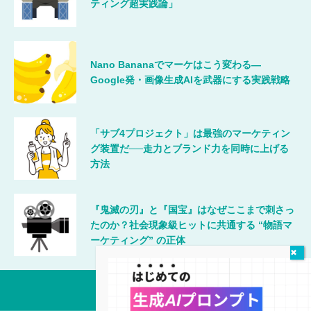
ティング超実践論」
Nano Bananaでマーケはこう変わる―
Google発・画像生成AIを武器にする実践戦略
「サブ4プロジェクト」は最強のマーケティン
グ装置だ──走力とブランド力を同時に上げる
方法
『鬼滅の刃』と『国宝』はなぜここまで刺さっ
たのか？社会現象級ヒットに共通する “物語マ
ーケティング” の正体
唯一無二のマーケティング