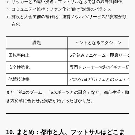
サッカーとの違い浸透：フットサルならではの独自価値PR
コミュニティ維持：ファン化と“飽き”対策のバランス
施設と大会主催の複雑化：運営ノウハウ/サービス品質差が顕
在化
課題
ヒントとなるアクション
回転率向上
5分刻みミニゲーム・即席リーグ
安全性強化
専門トレーナー常駐/ビギナー研修
他競技連携
バスケ/ヨガ/カフェとのシェア企
まだ「第2のブーム」「eスポーツとの融合」など、都市生活・働
き方変革に合わせた実験が始まったばかりだ。
10. まとめ：都市と人、フットサルはどこま