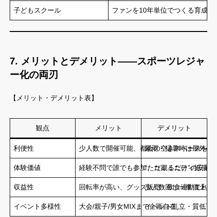
子どもスクール
ファンを10年単位でつくる育成力
7. メリットとデメリット――スポーツレジャ
ー化の両刃
【メリット・デメリット表】
観点
メリット
デメリット
利便性
少人数で開催可能、都会の空きスペースを活
豪雨・猛暑時は屋外/屋
体験価値
経験不問で誰でも参加、コミュニティ拡張
“ただ蹴るだけ”の安易
収益性
回転率が高い、グッズ販売・飲食連動で利益
少人数回し＝単価上昇
イベント多様性
大会/親子/男女MIXまで企画自在
イベント乱立・質低下