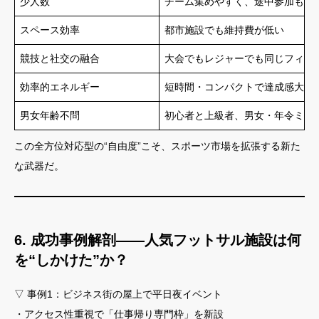
少人数
チーム集めやすく、途中参加も容
スペース効率
都市施設でも維持費が低い
競技と社交の融合
大会でもレジャーでも同じフィー
効率的エネルギー
短時間・コンパクトで達成感大
男女年齢不問
初心者と上級者、男女・年令ミッ
この全方位対応型の“自由度”こそ、スポーツ市場を拡張する新た
な武器だ。
6. 成功事例解剖――人気フットサル施設は何
を“しかけた”か？
▽ 事例1：ビジネス街の屋上で平日夜イベント
・アクセス性重視で「仕事帰り専門枠」を新設