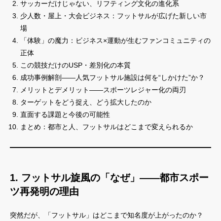
サッカーだけじゃない、リフティング文化の進化系
少人数・屋上・大会ビジネス：フットサルが広げた新しい市
場
「体験」の魔力：ビジネス×運動が生むファンコミュニティの
正体
この競技だけのUSP・差別化の本質
成功事例解剖――人気フットサル施設は何を“しかけた”か？
メリットとデメリット――スポーツレジャー化の両刃
ターゲットをどう捉え、どう拡大したのか
直面する課題と今後の可能性
まとめ：都市と人、フットサルはどこまで変えられるか
1. フットサル旋風の「なぜ」――都市スポー
ツ再発明の理由
突然だが、「フットサル」はどこまで知名度が上がったのか？