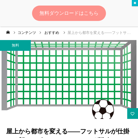
無料
無料ダウンロードはこちら
ログイン
会員登録
コンテンツ
おすすめ
屋上から都市を変える――フットサルが仕掛ける新・スポーツマーケティング戦略
ゆいマーケとは？
無料
実績・お客様の声
無料診断
イベント・セミナー情報
コンテンツ
LINEお友達登録
屋上から都市を変える――フットサルが仕掛
スポンサー登録