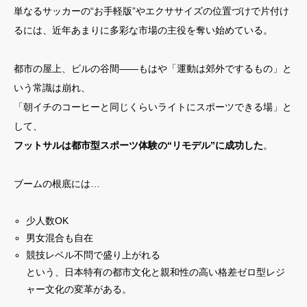
単なるサッカーの“お手軽版”やエクササイズの位置づけで片付け
るには、近年あまりに多彩な市場の主役を奪い始めている。
都市の屋上、ビルの谷間――もはや「運動は郊外でするもの」と
いう常識は崩れ、
「朝イチのコーヒーと同じくらいライトにスポーツできる場」と
して、
フットサルは都市型スポーツ体験の“リモデル”に成功した
。
ブームの根底には…
少人数OK
男女混合も自在
競技レベル不問で盛り上がれる
という、日本特有の都市文化と親和性の高い格差ゼロ型レジ
ャー文化の変革がある。