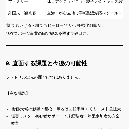
ファミリー
休日アクティビティ
親子大会・キッズ教室
外国人・観光客
空港・都心立地で手軽なレジャー
英語対応スクール・地
“誰でもいける・誰でもヒーロー”という多様化戦略が、
既存スポーツ産業の固定観念を覆す突破口に。
9. 直面する課題と今後の可能性
フットサルは光の面だけではありません。
【主な課題】
地価/天候の影響：都心一等地は回転率高くてもコスト負担大
傷害リスク・初心者サポート：未経験者・年配参加者の安全
教育