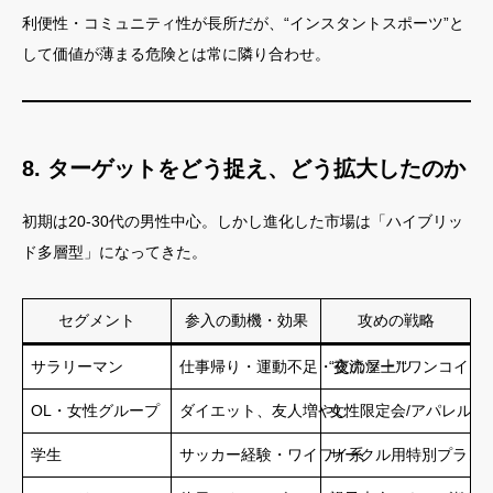
利便性・コミュニティ性が長所だが、“インスタントスポーツ”と
して価値が薄まる危険とは常に隣り合わせ。
8. ターゲットをどう捉え、どう拡大したのか
初期は20-30代の男性中心。しかし進化した市場は「ハイブリッ
ド多層型」になってきた。
セグメント
参入の動機・効果
攻めの戦略
サラリーマン
仕事帰り・運動不足・交流ツール
“夜の屋上”“ワンコイン
OL・女性グループ
ダイエット、友人増やし
女性限定会/アパレル・
学生
サッカー経験・ワイワイ系
サークル用特別プラン