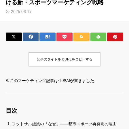
ける新・スポーツマーケティング戦略
サロン会員登録
2025.06.17
サイト会員登録
ログイン
記事のタイトルとURLをコピーする
特定商取引法
運営会社
お問い合わせ
マーケティング用語集
※このマーケティング記事は生成AIが書きました。
利用規約
マーケター診断コンテンツ
よくあるご質問
LINE公式
プライバシーポリシー
ホーム
目次
フットサル旋風の「なぜ」――都市スポーツ再発明の理由