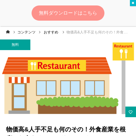
無料
無料ダウンロードはこちら
ログイン
会員登録
コンテンツ
おすすめ
物価高&人手不足も何のその！外食産業を根底から支えるファミリーレストランのマーケティング戦略とは？
ゆいマーケとは？
無料
実績・お客様の声
無料診断
イベント・セミナー情報
コンテンツ
LINEお友達登録
物価高&人手不足も何のその！外食産業を根
スポンサー登録