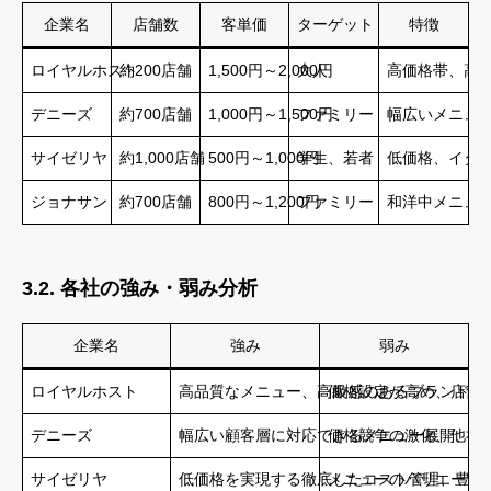
企業名
店舗数
客単価
ターゲット
特徴
ロイヤルホスト
約200店舗
1,500円～2,000円
大人
高価格帯、高
デニーズ
約700店舗
1,000円～1,500円
ファミリー
幅広いメニュ
サイゼリヤ
約1,000店舗
500円～1,000円
学生、若者
低価格、イタ
ジョナサン
約700店舗
800円～1,200円
ファミリー
和洋中メニュ
3.2. 各社の強み・弱み分析
企業名
強み
弱み
ロイヤルホスト
高品質なメニュー、高級感のあるブランドイ
価格設定が高め、店舗
デニーズ
幅広い顧客層に対応できるメニュー展開、深
価格競争の激化、他社
サイゼリヤ
低価格を実現する徹底したコスト管理、豊富
メニューのバリエーシ