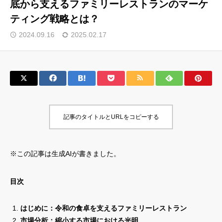
底から支えるファミリーレストランのマーケ
ティング戦略とは？
サロン会員登録
2024.09.16
2025.02.17
サイト会員登録
ログイン
特定商取引法
運営会社
記事のタイトルとURLをコピーする
お問い合わせ
マーケティング用語集
利用規約
マーケター診断コンテンツ
※この記事は生成AIが書きました。
よくあるご質問
LINE公式
プライバシーポリシー
ホーム
目次
はじめに：令和の食卓を支えるファミリーレストラン
市場分析：縮小する市場における光明