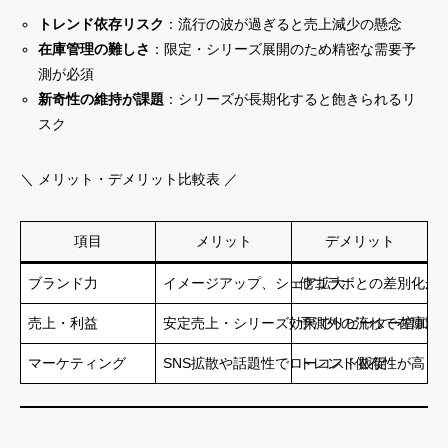
トレンド依存リスク
：流行の波が過ぎると売上減少の懸念
在庫管理の難しさ
：限定・シリーズ展開のため精密な需要予
測が必須
新奇性の維持が課題
：シリーズが長期化すると飽きられるリ
スク
＼ メリット・デメリット比較表 ／
項目
メリット
デメリット
ブランド力
イメージアップ、シェア拡大
他コラボとの差別化が
売上・利益
安定売上・シリーズ効果でリピーター増加
予測外の流れで在庫過
マーケティング
SNS拡散や話題性でローコスト販促
トレンド依存性が高く