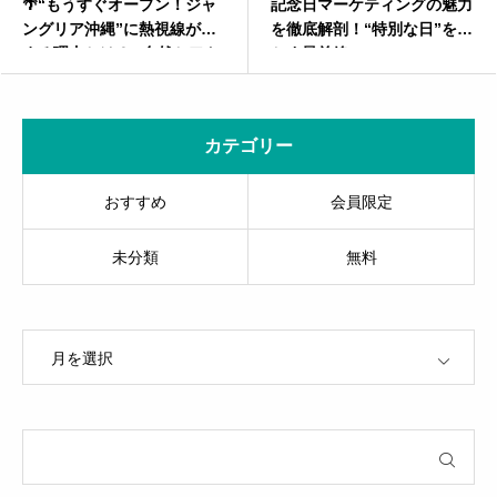
ャ
記念日マーケティングの魅力
GU旋風の秘密 – なぜ私
集
を徹底解剖！“特別な日”を活
はGUに夢中になるのか？
アト
かす最前線
のマーケティング戦略に
、新
る！ユニクロとの差別化
は？
カテゴリー
おすすめ
会員限定
未分類
無料
OPEN