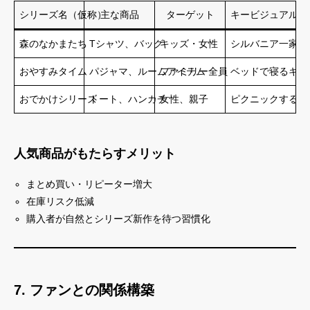
シリーズ名（仮称）
主な商品
ターゲット
キービジュアル例
森のなかまたち
Tシャツ、バッグ
キッズ・女性
シルバニア一家集
おやすみタイム
パジャマ、ルームアイテム
ファミリー全員
ベッドで寝るキャ
おでかけシリーズ
トート、ハンカチ
女性、親子
ピクニックするキ
人気商品がもたらすメリット
まとめ買い・リピーター増大
在庫リスク低減
購入者が自然とシリーズ新作を待つ習慣化
7. ファンとの関係構築