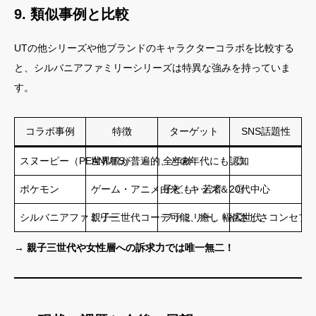
9. 類似事例と比較
UTの他シリーズや他ブランドのキャラクターコラボを比較する
と、シルバニアファミリーシリーズは特異な強みを持っていま
す。
コラボ事例
特徴
ターゲット
SNS話題性
スヌーピー（PEANUTS）
世界観が普遍的、どの年代にも認知
全年齢
◎
ポケモン
ゲーム・アニメ由来、キッズ＆20代中心
子ども・若者
◎
シルバニアファミリー
親子三世代コーデ可能、癒し・やさしさコンセプ
ファミリー、幅広世代
◎
→
親子三世代や女性層への訴求力では唯一無二！