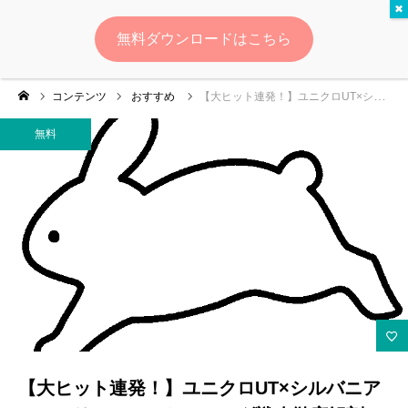
無料
無料ダウンロードはこちら
ログイン
会員登録
コンテンツ
おすすめ
【大ヒット連発！】ユニクロUT×シルバニアファミリーのマーケティング戦略徹底解剖～シリーズ成功の秘訣と今後の課題～
ゆいマーケとは？
無料
実績・お客様の声
無料診断
イベント・セミナー情報
コンテンツ
LINEお友達登録
【大ヒット連発！】ユニクロUT×シルバニア
スポンサー登録