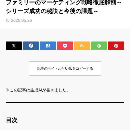
ファミリーのマーケティング戦略徹底解剖～
シリーズ成功の秘訣と今後の課題～
サロン会員登録
2025.05.26
サイト会員登録
ログイン
特定商取引法
運営会社
記事のタイトルとURLをコピーする
お問い合わせ
マーケティング用語集
利用規約
マーケター診断コンテンツ
※この記事は生成AIが書きました。
よくあるご質問
LINE公式
プライバシーポリシー
ホーム
目次