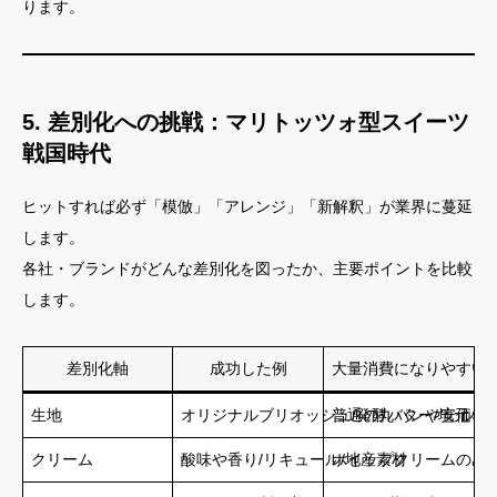
ります。
5. 差別化への挑戦：マリトッツォ型スイーツ
戦国時代
ヒットすれば必ず「模倣」「アレンジ」「新解釈」が業界に蔓延
します。
各社・ブランドがどんな差別化を図ったか、主要ポイントを比較
します。
差別化軸
成功した例
大量消費になりやすい
生地
オリジナルブリオッシュ/発酵バター/地元小
普通の丸パンや安価な
クリーム
酸味や香り/リキュール/地産素材
ホイップクリームのみ