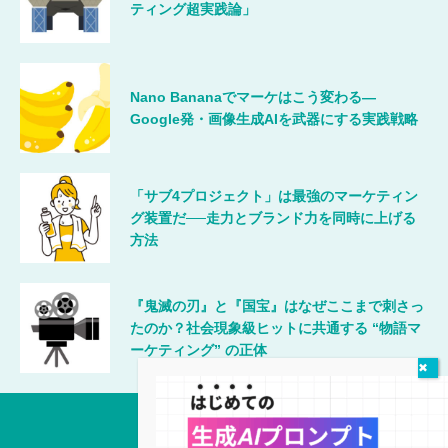
ティング超実践論」
Nano Bananaでマーケはこう変わる―
Google発・画像生成AIを武器にする実践戦略
「サブ4プロジェクト」は最強のマーケティン
グ装置だ──走力とブランド力を同時に上げる
方法
『鬼滅の刃』と『国宝』はなぜここまで刺さっ
たのか？社会現象級ヒットに共通する “物語マ
ーケティング” の正体
唯一無二のマーケティング