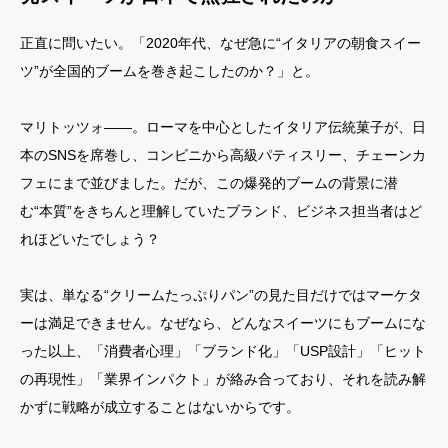
正直に問いたい。「2020年代、なぜ急に“イタリアの朝食スイー
ツ”が全国的ブームを巻き起こしたのか？」と。
マリトッツォ――。ローマを中心としたイタリア伝統菓子が、日
本のSNSを席巻し、コンビニから高級パティスリー、チェーンカ
フェにまで並びました。だが、この爆発的ブームの背景に潜
む“本質”をきちんと理解していたブランド、ビジネス担当者はど
れほどいたでしょう？
実は、単なる“クリームたっぷりパン”の見た目だけではマーケタ
ーは満足できません。なぜなら、どんなスイーツにもブームにな
った以上、「消費者心理」「ブランド化」「USP設計」「ヒット
の再現性」「業界インパクト」が絡み合っており、それを読み解
かずに戦略が成立することはないからです。