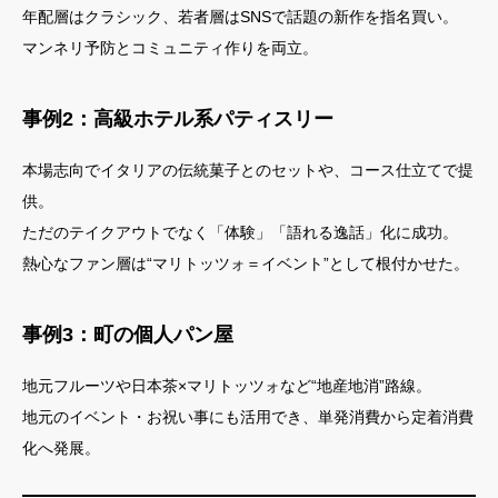
年配層はクラシック、若者層はSNSで話題の新作を指名買い。
マンネリ予防とコミュニティ作りを両立。
事例2：高級ホテル系パティスリー
本場志向でイタリアの伝統菓子とのセットや、コース仕立てで提
供。
ただのテイクアウトでなく「体験」「語れる逸話」化に成功。
熱心なファン層は“マリトッツォ＝イベント”として根付かせた。
事例3：町の個人パン屋
地元フルーツや日本茶×マリトッツォなど“地産地消”路線。
地元のイベント・お祝い事にも活用でき、単発消費から定着消費
化へ発展。