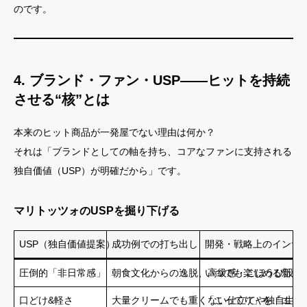
のです。
4. ブランド・ファン・USP――ヒットを持続
させる“核”とは
本来のヒット商品が一発屋でない理由は何か？
それは「ブランドとしての軸を持ち、コアなファンに支持される
独自価値（USP）が明確だから」です。
マリトッツォのUSPを掘り下げる
USP（独自価値提案）
成功例での打ち出し
開発・戦略上のインサ
圧倒的「非日常感」
朝食文化からの逸脱、高級感・ごほうび設計
いつでも楽しめる新た
口どけ&軽さ
大量クリームでも重くない仕立てや独自生地
「こってり」を「エア