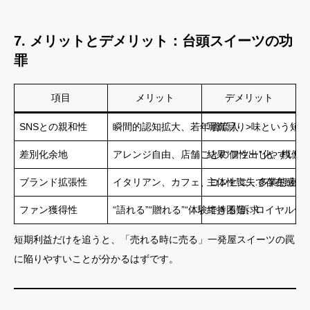
7. メリットとデメリット：台頭スイーツの功
罪
項目
メリット
デメリット
SNSとの親和性
瞬間的認知拡大、若年層流入
写真写り>味という短
差別化余地
アレンジ自由、店舗ごとの個性出しやすい
結果“フツー”化、模倣
ブランド拡張性
イタリアン、カフェ、コンビニ…多業態連携
主体性喪失で存在感が
ファン獲得性
“語れる”“贈れる”“体験できる”訴求
維持困難、ロイヤル化
短期利益だけを追うと、「売れる時に売る」一発屋スイーツの罠
に陥りやすいことが分かるはずです。