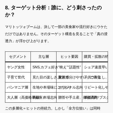
8. ターゲット分析：誰に、どう刺さったの
か？
マリトッツォブームは、決して一部の美食家や流行好きにウケた
だけではありません。そのターゲット構造を見ることで「真の浸
透力」が浮かび上がります。
セグメント
主な層
ヒット要因
購買・拡散の特性
ヤング女性
SNS,カフェ好き
“映え”“話題性”
シェア速度早い、
子育て世代
見た目の楽しさ,贅沢感
家族で分けやすい、ご褒美
子供ウケよし、テ
パンマニア層
生地や本場味にこだわり
オリジナル志向
リピート化しやす
大人層（高価格帯顧客）
高級・本場志向
贈答や手土産、体験消費
単価高/サブスク
この多層化＝ヒットの持続力。しかし「全方位狙い」は同時