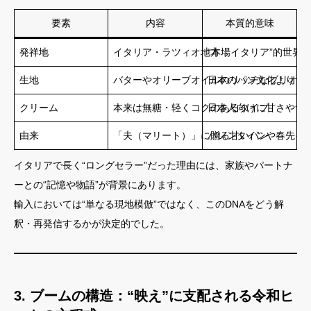
要素
内容
本質的意味
発祥地
イタリア・ラツィオ地方
“本場イタリア”的世界
生地
バターやオリーブオイルのリッチなブリオッ
日本のパン文化よりミ
クリーム
本来は無糖・轻くコクのあるタイプ
日本人向けに甘さや食
由来
「夫（マリート）」に贈る甘いパン
バレンタインや春先イ
イタリアで長く“ロングセラー”だった理由には、家族やパートナ
ーとの“記憶や物語”が背景にあります。
輸入においては“単なる現地模倣”ではなく、このDNAをどう解
釈・再発信するかが決定的でした。
3. ブームの構造：“映え”に支配される令和ヒ