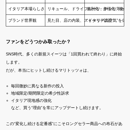
イタリア本場らしさ
リキュール、ドライフルーツ、ナッツ等カス
差別化・多様化、食体
ブランド世界観
見た目、店の内装、ストーリー設計
“イタリアの空気”を体
ファンをどうつかみ取ったか？
SNS時代、多くの新規スイーツは「1回買われて終わり」に終始
します。
だが、本当にヒットし続けるマリトッツォは、
毎回微妙に異なる新作の投入
地域限定/期間限定の希少性訴求
イタリア現地感の強化
など、買う“理由”を常にアップデートし続けます。
この“変化し続ける定番感”にこそロングセラー商品への布石があ