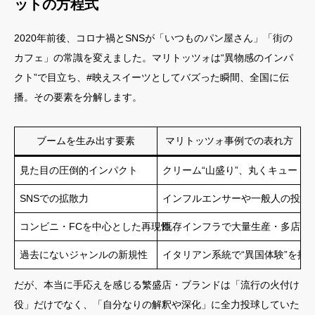
ットの方程式
2020年前後、コロナ禍とSNSが「いつものパン屋さん」「街の
カフェ」の常識を変えました。マリトッツォは“異物感のインパ
クト”で目立ち、#映えスイーツとしてバズった瞬間、全国に伝
播。その要素を分解します。
ブームを生み出す要素
マリトッツォ事例での表れ方
見た目の圧倒的インパクト
クリーム“山盛り”、丸くキュート
SNSでの拡散力
インフルエンサーや一般人の投稿
コンビニ・FCを中心とした再現性
既存インフラで大量生産・多店舗
過去にないジャンルの新規性
イタリアン系統で“異国体験”を提
だが、本当に手応えを感じる繁盛店・ブランドは「流行の火付け
役」だけでなく、「自分なりの解釈や深化」に全力投球していた