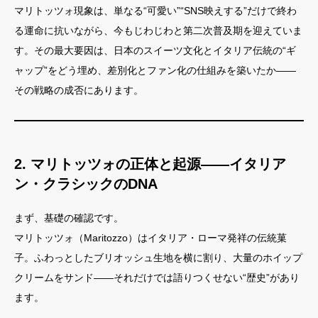
マリトッツォ現象は、単なる“可愛い”“SNS映えする”だけで終わ
る運命に抗いながら、今もじわじわと第二次普及期を迎えていま
す。その最大要因は、日本のスイーツ文化とイタリア伝統の“ギ
ャップ”をどう埋め、差別化とファン化の仕組みを築いたか――
その戦略の成否にあります。
2. マリトッツォの正体と起源――イタリア
ン・クラシックのDNA
まず、基礎の確認です。
マリトッツォ（Maritozzo）はイタリア・ローマ発祥の伝統菓
子。ふわっとしたブリオッシュ生地を横に割り、大量のホイップ
クリームをサンド――それだけでは語りつくせない“歴史”があり
ます。