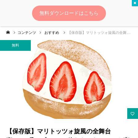
無料
無料ダウンロードはこちら
ログイン
会員登録
コンテンツ
おすすめ
【保存版】マリトッツォ旋風の全舞台裏！“一瞬のブーム”で終わらせないヒット商品戦略
ゆいマーケとは？
無料
実績・お客様の声
無料診断
イベント・セミナー情報
コンテンツ
LINEお友達登録
【保存版】マリトッツォ旋風の全舞台
スポンサー登録