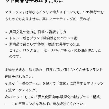
ット商品を生み出すために
マリトッツォは単なるイタリア輸入スイーツでも、SNS流行のお
もちゃでもありません。真にマーケティング的に見れば、
異国文化の魅力を“日常へ”翻訳する力
トレンド感とブランド独自性とのバランス術
新商品で留まらず“体験・物語”に昇華する知恵
こそが、ロングセラー化・リバイバル化への必須条件だった
のです。
本物を見抜き、深く語れ、何度も“買い直し”たくさせるブランド
体験を作れること。
それが「一瞬のブーム」を超えて「文化」に昇華するマリトッツ
ォ流マーケティング。
次の“ヒット”もこの「異文化変換×体験深化×連続ブランド構築」
――この三連コンボを忘れずに磨き続けてください。