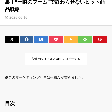
裏！“一瞬のブーム”で終わらせないヒット商
品戦略
サロン会員登録
2025.06.16
サイト会員登録
ログイン
特定商取引法
運営会社
記事のタイトルとURLをコピーする
お問い合わせ
マーケティング用語集
利用規約
マーケター診断コンテンツ
※このマーケティング記事は生成AIが書きました。
よくあるご質問
LINE公式
プライバシーポリシー
ホーム
目次