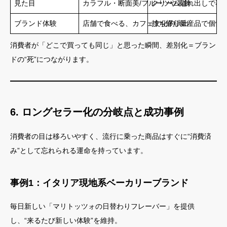
見た目
カラフル・断面美/フルーツや装飾
クリーム溢れ出しで不
ブランド体験
店舗で食べる、カフェ文化的演出
持ち帰り量産品で個性
消費者が「どこで買っても同じ」と思った瞬間、差別化＝ブラン
ドの“死”につながります。
6. ロングセラー化の分岐点と成功事例
消費者の目は移ろいやすく、流行に乗った商品はすぐに“消費済
み”として忘れられる運命を持っています。
事例1：イタリア現地系ベーカリーブランド
毎日新しい「マリトッツォの日替わりフレーバー」を提供
し、“来るたび新しい体験”を維持。