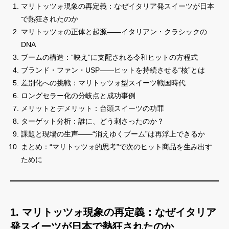
マリトッツォ現象の再定義：なぜイタリア発スイーツが日本
で熱狂されたのか
マリトッツォの正体と起源――イタリアン・クラシックの
DNA
ブームの構造：“映え”に支配される令和ヒットの方程式
ブランド・ファン・USP――ヒットを持続させる“核”とは
差別化への挑戦：マリトッツォ型スイーツ戦国時代
ロングセラー化の分岐点と成功事例
メリットとデメリット：台頭スイーツの功罪
ターゲット分析：誰に、どう刺さったのか？
課題と現場の生声――“消えゆくブーム”は再浮上できるか
まとめ：“マリトッツォ的思考”で次のヒット商品を生み出す
ために
1. マリトッツォ現象の再定義：なぜイタリア
発スイーツが日本で熱狂されたのか