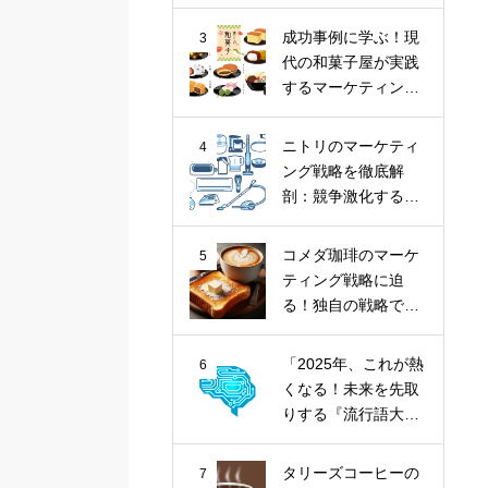
ナツ市場に斬り込
む！
成功事例に学ぶ！現
3
代の和菓子屋が実践
するマーケティング
戦略
ニトリのマーケティ
4
ング戦略を徹底解
剖：競争激化する家
具業界における
「お、ねだん以
コメダ珈琲のマーケ
5
上。」の価値提供
ティング戦略に迫
る！独自の戦略で喫
茶文化を牽引
「2025年、これが熱
6
くなる！未来を先取
りする『流行語大賞
トップ10』とその核
心トレンド」
タリーズコーヒーの
7