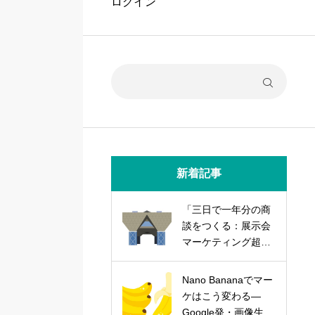
ログイン
新着記事
「三日で一年分の商
談をつくる：展示会
マーケティング超実
践論」
Nano Bananaでマー
ケはこう変わる―
Google発・画像生成