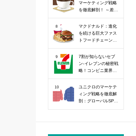
マーケティング戦略
を徹底解剖！ ～差別
化戦略から今後の課
題まで～
マクドナルド：進化
8
を続ける巨大ファス
トフードチェーンの
マーケティング戦略
7割が知らないセブ
9
ン-イレブンの秘密戦
略！コンビニ業界の
覇者を徹底解剖
ユニクロのマーケテ
10
ィング戦略を徹底解
剖：グローバルSPA
の勝因を探る