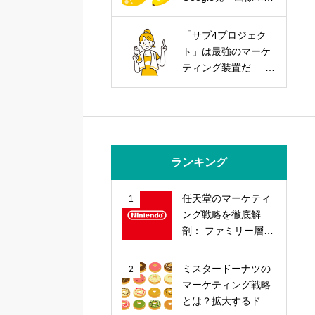
AIを武器にする実践
戦略
「サブ4プロジェク
ト」は最強のマーケ
ティング装置だ──走
力とブランド力を同
時に上げる方法
ランキング
任天堂のマーケティ
1
ング戦略を徹底解
剖： ファミリー層の
心を掴む「差別化」
戦略とは？
ミスタードーナツの
2
マーケティング戦略
とは？拡大するドー