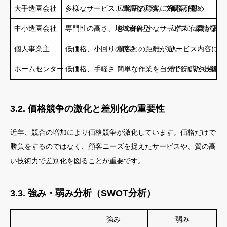
大手造園会社
多様なサービス、豊富な実績、ブランド力
広範囲の顧客に対応可能
価格が高め
中小造園会社
専門性の高さ、地域密着型
きめ細やかなサービス、柔軟な対
広告宣伝費が限ら
個人事業主
低価格、小回りの良さ
顧客との距離が近い
サービス内容に限
ホームセンター
低価格、手軽さ
簡単な作業を自分で行いたい顧客
専門知識や技術力
3.2. 価格競争の激化と差別化の重要性
近年、競合の増加により価格競争が激化しています。価格だけで
勝負をするのではなく、顧客ニーズを捉えたサービスや、質の高
い技術力で差別化を図ることが重要です。
3.3. 強み・弱み分析（SWOT分析）
強み
弱み