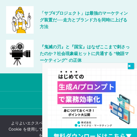
「サブ4プロジェクト」は最強のマーケティン
グ装置だ──走力とブランド力を同時に上げる
方法
『鬼滅の刃』と『国宝』はなぜここまで刺さっ
たのか？社会現象級ヒットに共通する “物語マ
ーケティング” の正体
唯一無二のマーケティング
©2024 MicroMarketing Inc.
よりよいエクスペリエンスを提供するため、当ウェブサイトでは
Cookie を使用しています。引き続き閲覧する場合、Cookie の使用
ログイン
会員登録
を承諾したものとみなされます。