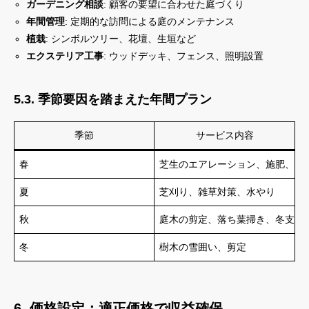
ガーデニング相談
: 顧客の要望に合わせた庭づくり
年間管理
: 定期的な訪問による庭のメンテナンス
植栽
: シンボルツリー、花壇、生垣など
エクステリア工事
: ウッドデッキ、フェンス、照明設置
5.3. 季節要因を踏まえた年間プラン
季節
サービス内容
春
芝生のエアレーション、施肥、花
夏
芝刈り、雑草対策、水やり
秋
庭木の剪定、落ち葉掃き、冬支度
冬
樹木の雪囲い、剪定
6. 価格設定：適正価格で収益確保