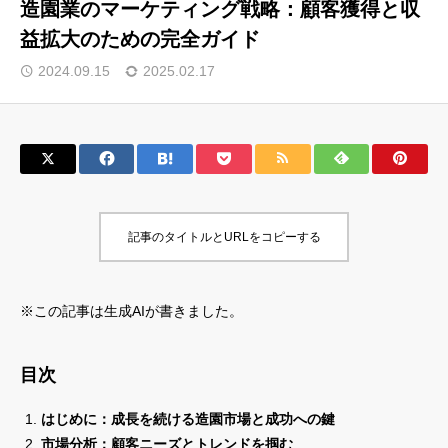
造園業のマーケティング戦略：顧客獲得と収
益拡大のための完全ガイド
サロン会員登録
2024.09.15
2025.02.17
サイト会員登録
ログイン
特定商取引法
運営会社
記事のタイトルとURLをコピーする
お問い合わせ
マーケティング用語集
利用規約
マーケター診断コンテンツ
※この記事は生成AIが書きました。
よくあるご質問
LINE公式
プライバシーポリシー
ホーム
目次
はじめに：成長を続ける造園市場と成功への鍵
市場分析：顧客ニーズとトレンドを掴む