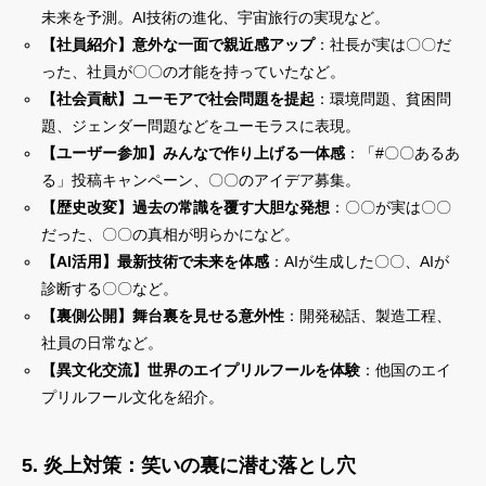
未来を予測。AI技術の進化、宇宙旅行の実現など。
【社員紹介】意外な一面で親近感アップ
：社長が実は〇〇だ
った、社員が〇〇の才能を持っていたなど。
【社会貢献】ユーモアで社会問題を提起
：環境問題、貧困問
題、ジェンダー問題などをユーモラスに表現。
【ユーザー参加】みんなで作り上げる一体感
：「#〇〇あるあ
る」投稿キャンペーン、〇〇のアイデア募集。
【歴史改変】過去の常識を覆す大胆な発想
：〇〇が実は〇〇
だった、〇〇の真相が明らかになど。
【AI活用】最新技術で未来を体感
：AIが生成した〇〇、AIが
診断する〇〇など。
【裏側公開】舞台裏を見せる意外性
：開発秘話、製造工程、
社員の日常など。
【異文化交流】世界のエイプリルフールを体験
：他国のエイ
プリルフール文化を紹介。
5. 炎上対策：笑いの裏に潜む落とし穴