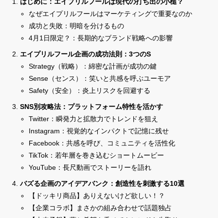
はじめに：エイプリルフールは現代の打ち出の小槌？
なぜエイプリルフールはマーケティングで重要なのか
成功と失敗：明暗を分けるもの
4月1日限定？：長期的なブランド戦略への影響
エイプリルフール企画の成功法則：3つのS
Strategy（戦略）：綿密な計画が成功の鍵
Sense（センス）：笑いと共感を呼ぶユーモア
Safety（安全）：炎上リスクを回避する
SNS別攻略法：プラットフォーム特性を活かす
Twitter：瞬発力と拡散力でトレンドを狙え
Instagram：視覚的なインパクトで記憶に残せ
Facebook：共感を呼び、コミュニティを活性化
TikTok：若年層を巻き込むショートムービー
YouTube：長尺動画でストーリーを語れ
バズる企画のアイデアバンク：創造性を刺激する10選
【ドッキリ商品】ありえないけど欲しい！？
【企業コラボ】まさかの組み合わせで話題独占