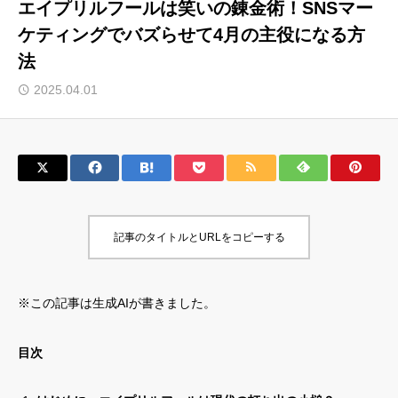
エイプリルフールは笑いの錬金術！SNSマー
ケティングでバズらせて4月の主役になる方
サロン会員登録
法
サイト会員登録
2025.04.01
ログイン
特定商取引法
運営会社
お問い合わせ
マーケティング用語集
記事のタイトルとURLをコピーする
利用規約
マーケター診断コンテンツ
よくあるご質問
LINE公式
※この記事は生成AIが書きました。
プライバシーポリシー
ホーム
目次