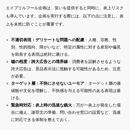
エイプリルフール企画は、笑いを提供すると同時に、炎上リスク
も孕んでいます。企画を実行する際には、以下の点に注意し、炎
上を未然に防ぐことが重要です。
不適切表現：デリケートな問題への配慮
：人種、宗教、性
別、性的指向、障がいなど、特定の属性に対する差別や偏見
を助長する表現は絶対に避ける。
嘘の程度：誇大広告との境界線
：消費者を誤解させるような
誇大広告は、景品表示法に抵触する可能性があるため、注意
が必要。
ターゲット層：不快にさせないユーモア
：ターゲット層の価
値観や文化を理解し、不快感を与える可能性のある表現は避
ける。
緊急時対応：炎上時の迅速な鎮火
：万が一炎上が発生した場
合に備え、謝罪文の準備、問い合わせ窓口の設置など、迅速
に対応できる体制を整えておく。