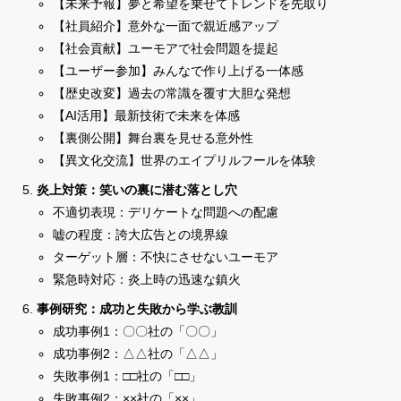
【未来予報】夢と希望を乗せてトレンドを先取り
【社員紹介】意外な一面で親近感アップ
【社会貢献】ユーモアで社会問題を提起
【ユーザー参加】みんなで作り上げる一体感
【歴史改変】過去の常識を覆す大胆な発想
【AI活用】最新技術で未来を体感
【裏側公開】舞台裏を見せる意外性
【異文化交流】世界のエイプリルフールを体験
炎上対策：笑いの裏に潜む落とし穴
不適切表現：デリケートな問題への配慮
嘘の程度：誇大広告との境界線
ターゲット層：不快にさせないユーモア
緊急時対応：炎上時の迅速な鎮火
事例研究：成功と失敗から学ぶ教訓
成功事例1：〇〇社の「〇〇」
成功事例2：△△社の「△△」
失敗事例1：□□社の「□□」
失敗事例2：××社の「××」