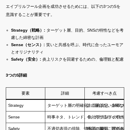
エイプリルフール企画を成功させるためには、以下の3つのSを
意識することが重要です。
Strategy（戦略）:
ターゲット層、目的、SNSの特性などを考
慮した綿密な計画
Sense（センス）:
笑いと共感を呼ぶ、時代に合ったユーモア
とオリジナリティ
Safety（安全）:
炎上リスクを回避するための、倫理観と配慮
3つのS詳細
要素
詳細
考慮すべき点
Strategy
ターゲット層の明確化、目的設定、SNSプラ
誰に届けたい企画なの
Sense
時事ネタ、トレンド、自社ブランドの特性な
今、何が流行っている
Safety
不適切表現の排除、情報源の確認、関係各所
特定の属性に対する差