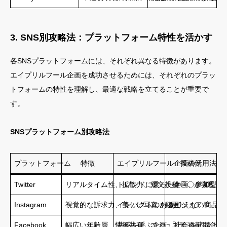
3. SNS別攻略法：プラットフォーム特性を活かす
各SNSプラットフォームには、それぞれ異なる特徴があります。
エイプリルフール企画を成功させるためには、それぞれのプラッ
トフォームの特性を理解し、最適な戦略を立てることが重要で
す。
SNSプラットフォーム別攻略法
プラットフォーム
特徴
エイプリルフール企画の活用法
投稿例
Twitter
リアルタイム性、拡散力、短文投稿
トレンドに乗った企画、参加型企
「#〇〇が実現し
Instagram
視覚的な訴求力、美しい写真・動画
インパクトのあるビジュアル、ス
ありえない商品の
Facebook
幅広い年齢層、情報共有、コミュニティ
共感を呼ぶ企画、社会貢献型企画
「〇〇を応援！い