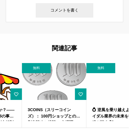
関連記事
無料
無料
3COINS（スリーコイン
💍 逆風を乗り越えよ！ ブラ
ズ）： 100円ショップとの差
イダル業界の未来を拓く生き
別化戦略と挑戦 ～市場調
残り戦略 💒
査、成功事例、競合分析から