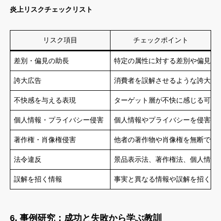
炎上リスクチェックリスト
リスク項目
チェックポイント
差別・偏見の助長
特定の属性に対する差別や偏見を
誇大広告
消費者を誤解させるような誇大広
不快感を与える表現
ターゲット層が不快に感じる可能
個人情報・プライバシー侵害
個人情報やプライバシーを侵害す
著作権・肖像権侵害
他者の著作物や肖像権を無断で使
法令違反
景品表示法、著作権法、個人情報
誤解を招く情報
事実と異なる情報や誤解を招く可
6. 事例研究：成功と失敗から学ぶ教訓