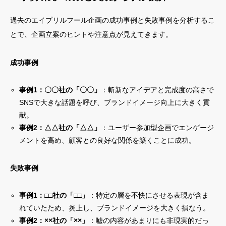
過去のエイプリルフール企画の成功事例と失敗事例を分析するこ
とで、企画立案のヒントや注意点が見えてきます。
成功事例
事例1：〇〇社の「〇〇」
：斬新なアイデアと完成度の高さで
SNSで大きな話題を呼び、ブランドイメージ向上に大きく貢
献。
事例2：△△社の「△△」
：ユーザー参加型企画でエンゲージ
メントを高め、顧客との良好な関係を築くことに成功。
失敗事例
事例1：□□社の「□□」
：特定の層を不快にさせる表現が含ま
れていたため、炎上し、ブランドイメージを大きく損なう。
事例2：××社の「××」
：嘘の内容があまりにも非現実的だっ