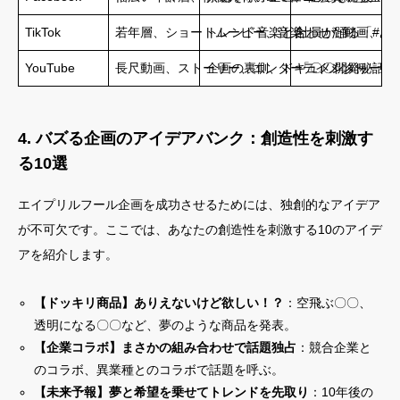
TikTok
若年層、ショートムービー、音楽
トレンド音楽と合わせた動画、ダ
社員が踊る「#あ
YouTube
長尺動画、ストーリー、エンターテイメント
企画の裏側、ドキュメンタリー、
「〇〇開発秘話（
4. バズる企画のアイデアバンク：創造性を刺激す
る10選
エイプリルフール企画を成功させるためには、独創的なアイデア
が不可欠です。ここでは、あなたの創造性を刺激する10のアイデ
アを紹介します。
【ドッキリ商品】ありえないけど欲しい！？
：空飛ぶ〇〇、
透明になる〇〇など、夢のような商品を発表。
【企業コラボ】まさかの組み合わせで話題独占
：競合企業と
のコラボ、異業種とのコラボで話題を呼ぶ。
【未来予報】夢と希望を乗せてトレンドを先取り
：10年後の