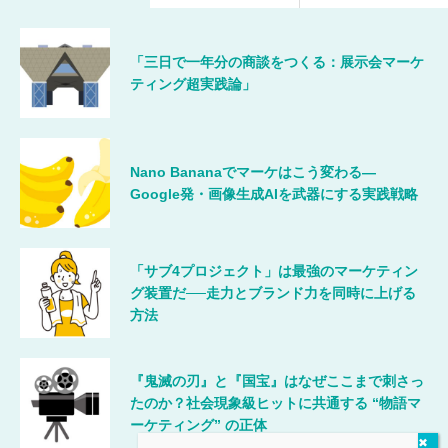
「三日で一年分の商談をつくる：展示会マーケ
ティング超実践論」
Nano Bananaでマーケはこう変わる―
Google発・画像生成AIを武器にする実践戦略
「サブ4プロジェクト」は最強のマーケティン
グ装置だ──走力とブランド力を同時に上げる
方法
『鬼滅の刃』と『国宝』はなぜここまで刺さっ
たのか？社会現象級ヒットに共通する “物語マ
ーケティング” の正体