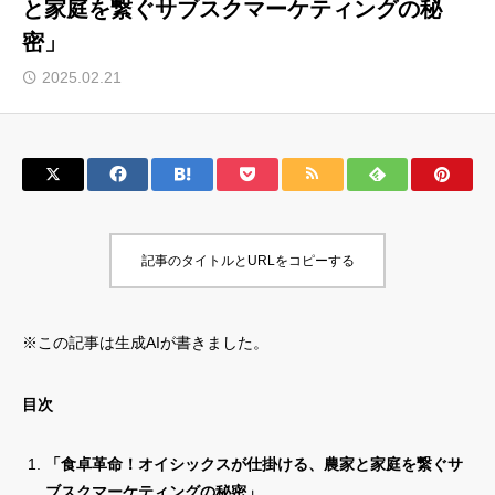
と家庭を繋ぐサブスクマーケティングの秘
密」
サロン会員登録
2025.02.21
サイト会員登録
ログイン
特定商取引法
運営会社
記事のタイトルとURLをコピーする
お問い合わせ
マーケティング用語集
利用規約
マーケター診断コンテンツ
※この記事は生成AIが書きました。
よくあるご質問
LINE公式
プライバシーポリシー
ホーム
目次
「食卓革命！オイシックスが仕掛ける、農家と家庭を繋ぐサ
ブスクマーケティングの秘密」