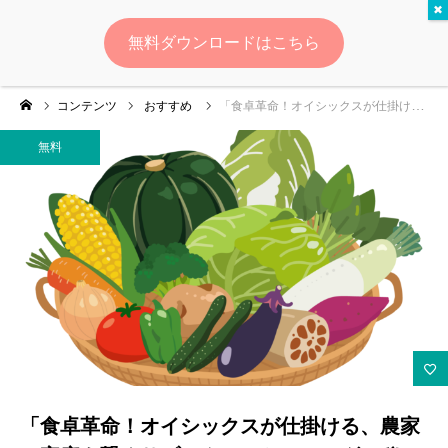
無料
無料ダウンロードはこちら
ログイン
会員登録
コンテンツ
おすすめ
「食卓革命！オイシックスが仕掛ける、農家と家庭を繋ぐサブスクマーケティングの秘密」
ゆいマーケとは？
無料
実績・お客様の声
無料診断
イベント・セミナー情報
コンテンツ
LINEお友達登録
「食卓革命！オイシックスが仕掛ける、農家
スポンサー登録