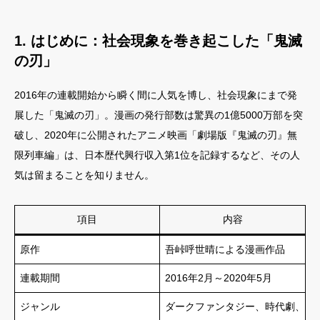
1. はじめに：社会現象を巻き起こした「鬼滅
の刃」
2016年の連載開始から瞬く間に人気を博し、社会現象にまで発
展した「鬼滅の刃」。漫画の発行部数は驚異の1億5000万部を突
破し、2020年に公開されたアニメ映画「劇場版『鬼滅の刃』無
限列車編」は、日本歴代興行収入第1位を記録するなど、その人
気は留まることを知りません。
項目
内容
原作
吾峠呼世晴による漫画作品
連載期間
2016年2月～2020年5月
ジャンル
ダークファンタジー、時代劇、バ