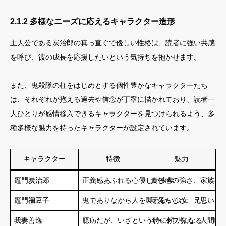
2.1.2 多様なニーズに応えるキャラクター造形
主人公である炭治郎の真っ直ぐで優しい性格は、読者に強い共感
を呼び、彼の成長を応援したいという気持ちを抱かせます。
また、鬼殺隊の柱をはじめとする個性豊かなキャラクターたち
は、それぞれが抱える過去や信念が丁寧に描かれており、読者一
人ひとりが感情移入できるキャラクターを見つけられるよう、多
種多様な魅力を持ったキャラクターが設定されています。
キャラクター
特徴
魅力
竈門炭治郎
正義感あふれる心優しい少年
責任感の強さ、家族へ
竈門禰豆子
鬼でありながら人を襲わない少女
可愛らしさ、兄思いな
我妻善逸
臆病だが、いざという時に頼りになる
ギャップ萌え、人間味