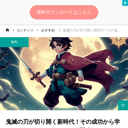
無料
無料ダウンロードはこちら
ログイン
会員登録
コンテンツ
おすすめ
鬼滅の刃が切り開く新時代！その成功から学ぶコンテンツマーケティング戦略
ゆいマーケとは？
無料
実績・お客様の声
無料診断
イベント・セミナー情報
コンテンツ
LINEお友達登録
鬼滅の刃が切り開く新時代！その成功から学
スポンサー登録