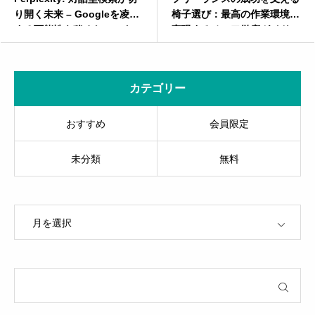
駕
椅子選び：最高の作業環境を
パラグライダーの可能性と
ター
実現するチェア徹底ガイド
来戦略〜オプショナルツア
を超えた、“空のマーケテ
ング”とは？〜
カテゴリー
おすすめ
会員限定
未分類
無料
OPEN