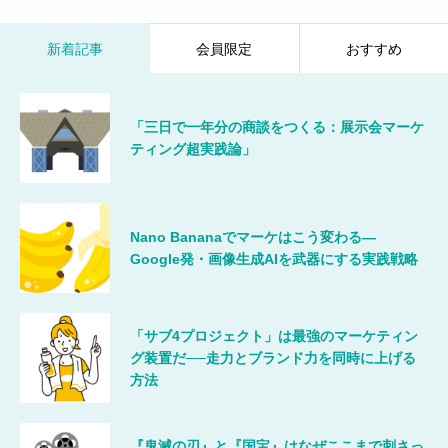
新着記事
会員限定
おすすめ
「三日で一年分の商談をつくる：展示会マーケ
ティング超実践論」
Nano Bananaでマーケはこう変わる―
Google発・画像生成AIを武器にする実践戦略
「サブ4プロジェクト」は最強のマーケティン
グ装置だ──走力とブランド力を同時に上げる
方法
『鬼滅の刃』と『国宝』はなぜここまで刺さっ