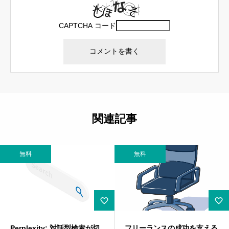
CAPTCHA コード
関連記事
無料
無料
切
フリーランスの成功を支える
【空を飛ぶ感動体験】沖縄