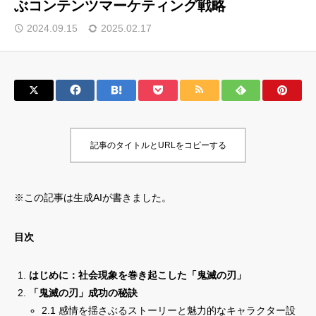
ぶコンテンツマーケティング戦略
サロン会員登録
2024.09.15
2025.02.17
サイト会員登録
ログイン
記事のタイトルとURLをコピーする
特定商取引法
運営会社
お問い合わせ
マーケティング用語集
※この記事は生成AIが書きました。
利用規約
マーケター診断コンテンツ
よくあるご質問
LINE公式
目次
プライバシーポリシー
ホーム
はじめに：社会現象を巻き起こした「鬼滅の刃」
「鬼滅の刃」成功の秘訣
2.1 感情を揺さぶるストーリーと魅力的なキャラクター設