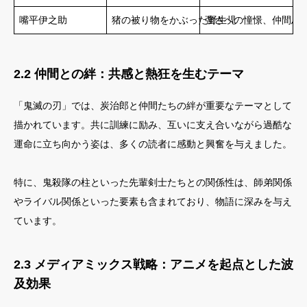
嘴平伊之助
猪の被り物をかぶった野生児
強さへの憧憬、仲間思
2.2 仲間との絆：共感と熱狂を生むテーマ
「鬼滅の刃」では、炭治郎と仲間たちの絆が重要なテーマとして
描かれています。共に訓練に励み、互いに支え合いながら過酷な
運命に立ち向かう姿は、多くの読者に感動と興奮を与えました。
特に、鬼殺隊の柱といった先輩剣士たちとの関係性は、師弟関係
やライバル関係といった要素も含まれており、物語に深みを与え
ています。
2.3 メディアミックス戦略：アニメを起点とした波
及効果