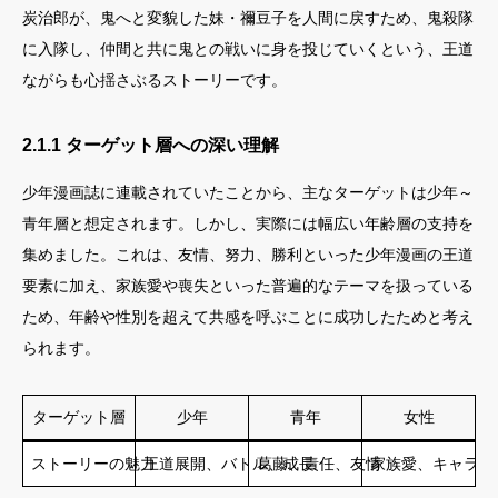
炭治郎が、鬼へと変貌した妹・禰豆子を人間に戻すため、鬼殺隊
に入隊し、仲間と共に鬼との戦いに身を投じていくという、王道
ながらも心揺さぶるストーリーです。
2.1.1 ターゲット層への深い理解
少年漫画誌に連載されていたことから、主なターゲットは少年～
青年層と想定されます。しかし、実際には幅広い年齢層の支持を
集めました。これは、友情、努力、勝利といった少年漫画の王道
要素に加え、家族愛や喪失といった普遍的なテーマを扱っている
ため、年齢や性別を超えて共感を呼ぶことに成功したためと考え
られます。
ターゲット層
少年
青年
女性
ストーリーの魅力
王道展開、バトル、成長
葛藤、責任、友情
家族愛、キャラク