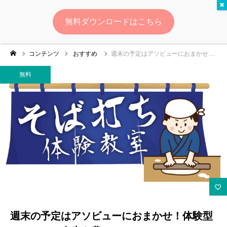
無料
無料ダウンロードはこちら
ログイン
会員登録
コンテンツ
おすすめ
週末の予定はアソビューにおまかせ！体験型レジャーで人生を豊かに
ゆいマーケとは？
無料
実績・お客様の声
無料診断
イベント・セミナー情報
コンテンツ
LINEお友達登録
週末の予定はアソビューにおまかせ！体験型
スポンサー登録