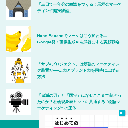
「三日で一年分の商談をつくる：展示会マーケ
ティング超実践論」
Nano Bananaでマーケはこう変わる―
Google発・画像生成AIを武器にする実践戦略
「サブ4プロジェクト」は最強のマーケティン
グ装置だ──走力とブランド力を同時に上げる
方法
『鬼滅の刃』と『国宝』はなぜここまで刺さっ
たのか？社会現象級ヒットに共通する “物語マ
ーケティング” の正体