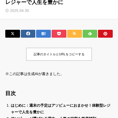
レジャーで人生を豊かに
サロン会員登録
2025.04.30
サイト会員登録
ログイン
記事のタイトルとURLをコピーする
特定商取引法
運営会社
お問い合わせ
マーケティング用語集
※この記事は生成AIが書きました。
利用規約
マーケター診断コンテンツ
よくあるご質問
LINE公式
目次
プライバシーポリシー
ホーム
はじめに：週末の予定はアソビューにおまかせ！体験型レジ
ャーで人生を豊かに