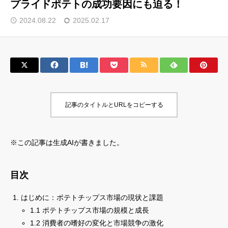
プライドポテトの成功要因にも迫る！
サロン会員登録
2024.08.22
2025.02.17
サイト会員登録
ログイン
記事のタイトルとURLをコピーする
特定商取引法
運営会社
お問い合わせ
マーケティング用語集
※この記事は生成AIが書きました。
利用規約
マーケター診断コンテンツ
よくあるご質問
LINE公式
目次
プライバシーポリシー
ホーム
はじめに：ポテトチップス市場の現状と課題
1.1 ポテトチップス市場の規模と成長
1.2 消費者の嗜好の変化と市場競争の激化