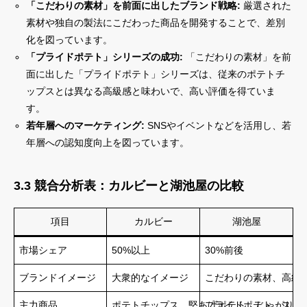
「こだわりの素材」を前面に出したブランド戦略:
厳選された
素材や独自の製法にこだわった商品を開発することで、差別
化を図っています。
「プライドポテト」シリーズの成功:
「こだわりの素材」を前
面に出した「プライドポテト」シリーズは、従来のポテトチ
ップスとは異なる高級感と味わいで、高い評価を得ていま
す。
若年層へのマーケティング:
SNSやイベントなどを活用し、若
年層への認知度向上を図っています。
3.3 競合分析表：カルビーと湖池屋の比較
項目
カルビー
湖池屋
市場シェア
50%以上
30%前後
ブランドイメージ
大衆的なイメージ
こだわりの素材、高級
主力商品
ポテトチップス、堅あげポテト、じゃがりこ
プライドポテト、スコ