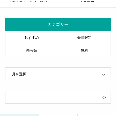
で切り拓く、生成AI時代のマ
TVCM・大谷翔平・デコルテ
ーケティング最前線」
で築くブランド力
カテゴリー
おすすめ
会員限定
未分類
無料
OPEN