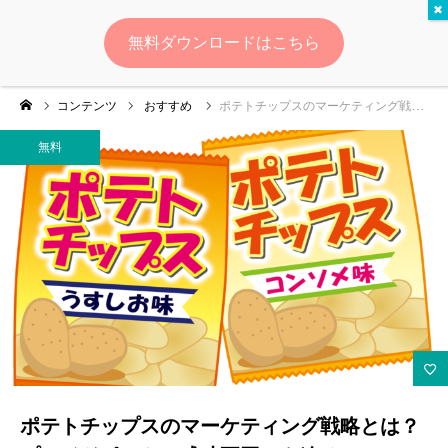
無料
無料ダウンロードはこちら
ログイン
会員登録
コンテンツ
おすすめ
ポテトチップスのマーケティング戦略とは？プライドポテトの成功要因にも迫る！
ゆいマーケとは？
無料
実績・お客様の声
無料診断
イベント・セミナー情報
コンテンツ
LINEお友達登録
ポテトチップスのマーケティング戦略とは？
スポンサー登録