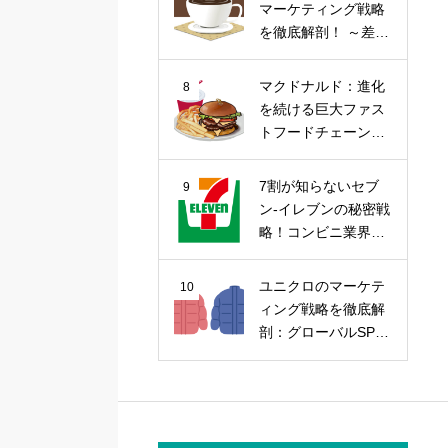
マーケティング戦略
を徹底解剖！ ～差別
化戦略から今後の課
題まで～
マクドナルド：進化
8
を続ける巨大ファス
トフードチェーンの
マーケティング戦略
7割が知らないセブ
9
ン-イレブンの秘密戦
略！コンビニ業界の
覇者を徹底解剖
ユニクロのマーケテ
10
ィング戦略を徹底解
剖：グローバルSPA
の勝因を探る