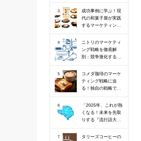
ナツ市場に斬り込
む！
成功事例に学ぶ！現
3
代の和菓子屋が実践
するマーケティング
戦略
ニトリのマーケティ
4
ング戦略を徹底解
剖：競争激化する家
具業界における
「お、ねだん以
コメダ珈琲のマーケ
5
上。」の価値提供
ティング戦略に迫
る！独自の戦略で喫
茶文化を牽引
「2025年、これが熱
6
くなる！未来を先取
りする『流行語大賞
トップ10』とその核
心トレンド」
タリーズコーヒーの
7