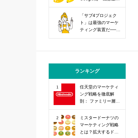
AIを武器にする実践
戦略
「サブ4プロジェク
ト」は最強のマーケ
ティング装置だ──走
力とブランド力を同
時に上げる方法
ランキング
任天堂のマーケティ
1
ング戦略を徹底解
剖： ファミリー層の
心を掴む「差別化」
戦略とは？
ミスタードーナツの
2
マーケティング戦略
とは？拡大するドー