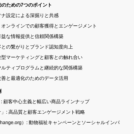
功のための7つのポイント
ルソナ設定による深掘りと共感
略：オンラインでの顧客獲得とエンゲージメント
：有益な情報提供と信頼関係構築
顧客との繋がりとブランド認知度向上
体験型マーケティングと顧客との触れ合い
イヤルティプログラムと継続的な関係構築
：改善と最適化のためのデータ活用
例
art）: 顧客中心主義と幅広い商品ラインナップ
ナ」: 高品質と顧客エンゲージメント戦略
hange.org）: 動物福祉キャンペーンとソーシャルインパ