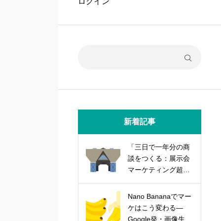
ログイン
新着記事
「三日で一年分の商
談をつくる：展示会
マーケティング超実
践論」
Nano Bananaでマー
ケはこう変わる―
Google発・画像生成