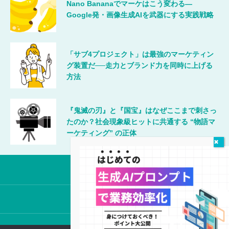
Nano Bananaでマーケはこう変わる―
Google発・画像生成AIを武器にする実践戦略
「サブ4プロジェクト」は最強のマーケティン
グ装置だ──走力とブランド力を同時に上げる
方法
『鬼滅の刃』と『国宝』はなぜここまで刺さっ
たのか？社会現象級ヒットに共通する “物語マ
ーケティング” の正体
唯一無二のマーケティング
©2024 MicroMarketing Inc.