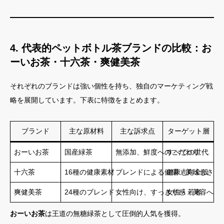
4. 代表的ペットボトル茶ブランドの比較：お
ーいお茶・十六茶・爽健美茶
それぞれのブランドは強い個性を持ち、独自のマーケティング戦
略を展開しています。下表に特徴をまとめます。
ブランド
主な原材料
主な訴求点
ターゲット層
おーいお茶
国産緑茶
無添加、鮮度へのこだわり
すべての世代
十六茶
16種の健康素材
ブレンドによる健康・美味しさ
健康志向全般
爽健美茶
24種のブレンド
女性向け、すっきり感・美容への
女性・若者
おーいお茶
は王道の無糖緑茶として圧倒的人気を獲得。