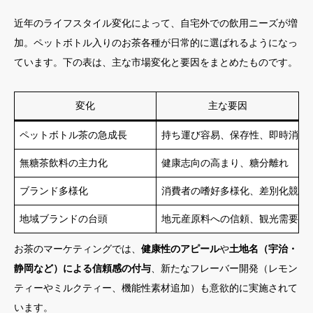
近年のライフスタイル変化によって、自宅外での飲用ニーズが増
加。ペットボトル入りのお茶各種が日常的に選ばれるようになっ
ています。下の表は、主な市場変化と要因をまとめたものです。
変化
主な要因
ペットボトル茶の急成長
持ち運び容易、保存性、即時消費
無糖茶飲料の主力化
健康志向の高まり、糖分離れ
ブランド多様化
消費者の嗜好多様化、差別化競争
地域ブランドの台頭
地元産原料への信頼、観光需要
お茶のマーケティングでは、
健康性のアピール
や
土地名（宇治・
静岡など）による信頼感の付与
、新たなフレーバー開発（レモン
ティーやミルクティー、機能性素材追加）も意欲的に実施されて
います。