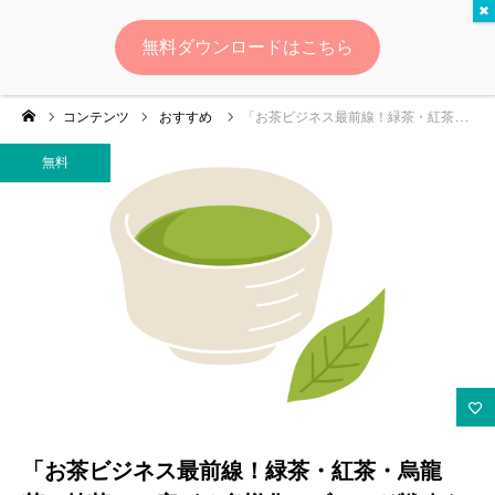
無料
無料ダウンロードはこちら
ログイン
会員登録
コンテンツ
おすすめ
「お茶ビジネス最前線！緑茶・紅茶・烏龍茶・抹茶――広がる多様化とブランド戦略を徹底分析」
ゆいマーケとは？
無料
実績・お客様の声
無料診断
イベント・セミナー情報
コンテンツ
LINEお友達登録
「お茶ビジネス最前線！緑茶・紅茶・烏龍
スポンサー登録