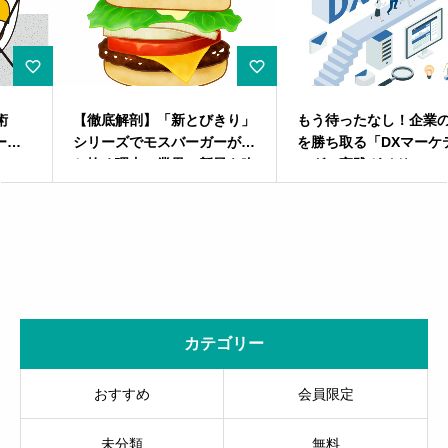
【徹底解剖】「新とびきり」
もう待ったなし！企業の未来
シリーズでモスバーガーが勝
を勝ち取る「DXマーケティ
ち抜く理由～業界に新風を吹
ング」実践ガイド：SDGs達
き込むマーケティング戦略～
成と企業成長を両輪で回す
カテゴリー
おすすめ
会員限定
未分類
無料