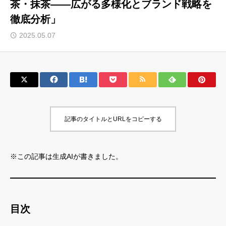
茶・抹茶――広がる多様化とブランド戦略を
徹底分析」
サロン会員登録
2025.05.07
サイト会員登録
ログイン
特定商取引法
運営会社
記事のタイトルとURLをコピーする
お問い合わせ
マーケティング用語集
利用規約
マーケター診断コンテンツ
※この記事は生成AIが書きました。
よくあるご質問
LINE公式
プライバシーポリシー
ホーム
目次