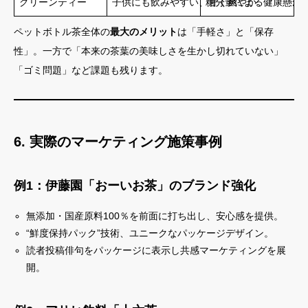
グリーンティー
子供にも飲みやすい、甘く爽やか
糖分量による健康懸念
ペットボトル茶全体の
最大のメリット
は「手軽さ」と「保存
性」。一方で「本来の茶葉の美味しさを生かし切れていない」
「ゴミ問題」など課題も残ります。
6. 実際のマーケティング施策事例
例1：伊藤園「おーいお茶」のブランド強化
無添加・国産原料100％を前面に打ち出し、安心感を提供。
“鮮度保持パック”技術、ユニークなパッケージデザイン。
読者投稿俳句をパッケージに表示し共感マーケティングを展
開。