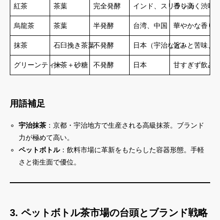
紅茶
茶葉
完全発酵
インド、スリランカ
香り高く渋味
烏龍茶
茶葉
半発酵
台湾、中国
華やかな香り
抹茶
石臼挽き茶葉
不発酵
日本（宇治など）
旨みと苦味、
グリーンティー
抹茶＋砂糖
不発酵
日本
甘すぎず飲み
用語補足
宇治抹茶
：京都・宇治地方で生産される高級抹茶。ブランド
力が極めて高い。
ペットボトル
：飲料市場に革新をもたらした容器形態。手軽
さと衛生面で優位。
3. ペットボトル茶市場の台頭とブランド戦略