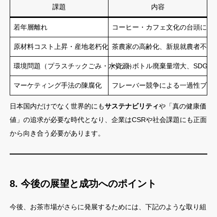
課題
内容
若年層離れ
コーヒー・カフェ文化の台頭によ
原材料コスト上昇・産地老朽化
茶農家の高齢化、新規就農者不足
環境問題（プラスチックごみ・水資源）
ペットボトル廃棄量増大、SDGs
マーケティング手法の陳腐化
フレーバー競争による一過性ブー
日本国内だけでなく世界的にも
サステナビリティ
や「真の健康価
値」の追求が必要な時代となり、企業はCSRや社会課題にも正面
から向き合う必要があります。
8. 今後の展望と成功へのポイント
今後、お茶市場がさらに発展するためには、下記のような取り組