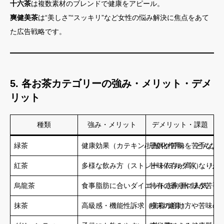
十六茶
は複数素材のブレンドで健康をアピール。
爽健美茶
は“美しさ”“スッキリ”など女性の悩み解決に焦点をあて
た広告戦略です。
5. 各お茶カテゴリーの強み・メリット・デメ
リット
種類
強み・メリット
デメリット・課題
緑茶
健康効果（カテキン/抗酸化作用）、どんな
子供や苦味を苦手な人
紅茶
多様な飲み方（ストレート/ミルク等）、リ
甘味依存が高くなりが
烏龍茶
食事脂肪に合いダイエット志向層に人気
特有の香りや味が苦手
抹茶
高級感・機能性訴求（美容/健康）
粉末の溶け方や苦味の