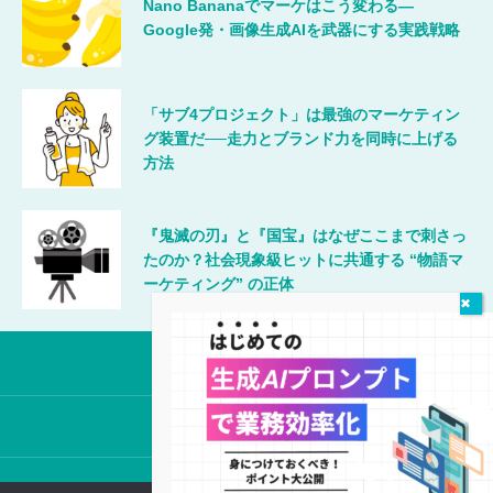
Nano Bananaでマーケはこう変わる―
Google発・画像生成AIを武器にする実践戦略
「サブ4プロジェクト」は最強のマーケティン
グ装置だ──走力とブランド力を同時に上げる
方法
『鬼滅の刃』と『国宝』はなぜここまで刺さっ
たのか？社会現象級ヒットに共通する “物語マ
ーケティング” の正体
唯一無二のマーケティング
©2024 MicroMarketing Inc.