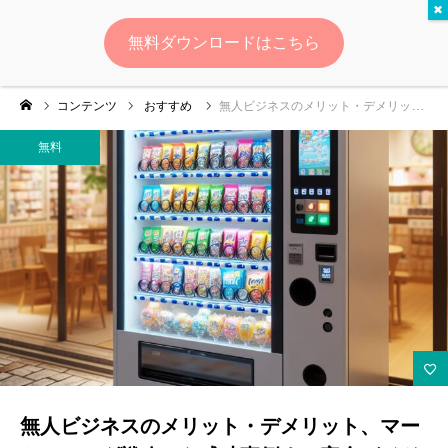
無料
無料ダウンロードはこちら
ログイン
会員登録
コンテンツ
おすすめ
無人ビジネスのメリット・デメリット、マーケティング戦略から成功事例まで完全ガイド
ゆいマーケとは？
無料
実績・お客様の声
無料診断
イベント・セミナー情報
コンテンツ
LINEお友達登録
無人ビジネスのメリット・デメリット、マー
スポンサー登録