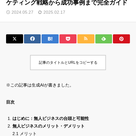
ケティング戦略から成功事例まで完全ガイド
サロン会員登録
2024.05.27
2025.02.17
サイト会員登録
ログイン
記事のタイトルとURLをコピーする
特定商取引法
運営会社
お問い合わせ
マーケティング用語集
※この記事は生成AIが書きました。
利用規約
マーケター診断コンテンツ
よくあるご質問
LINE公式
目次
プライバシーポリシー
ホーム
はじめに：無人ビジネスの台頭と可能性
無人ビジネスのメリット・デメリット
2.1 メリット