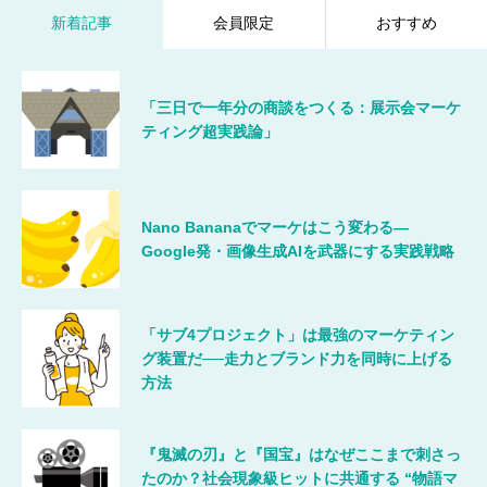
新着記事
会員限定
おすすめ
「三日で一年分の商談をつくる：展示会マーケ
ティング超実践論」
Nano Bananaでマーケはこう変わる―
Google発・画像生成AIを武器にする実践戦略
「サブ4プロジェクト」は最強のマーケティン
グ装置だ──走力とブランド力を同時に上げる
方法
『鬼滅の刃』と『国宝』はなぜここまで刺さっ
たのか？社会現象級ヒットに共通する “物語マ