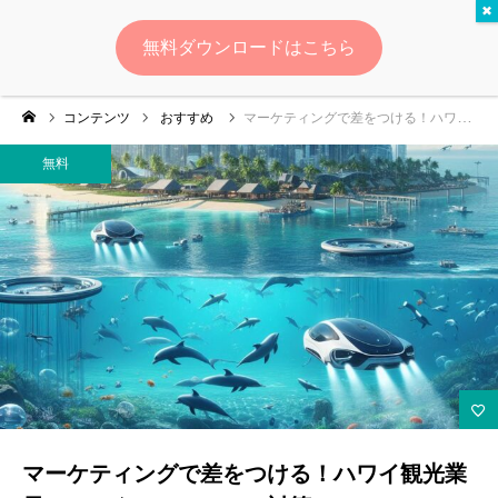
無料
無料ダウンロードはこちら
ログイン
会員登録
コンテンツ
おすすめ
マーケティングで差をつける！ハワイ観光業界のレンタカー＆ホテル対策
ゆいマーケとは？
無料
実績・お客様の声
無料診断
イベント・セミナー情報
コンテンツ
LINEお友達登録
マーケティングで差をつける！ハワイ観光業
スポンサー登録