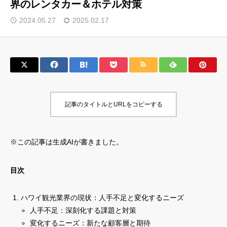
界のレンタカー＆ホテル対策
サロン会員登録
2024.05.27
2025.02.17
サイト会員登録
ログイン
記事のタイトルとURLをコピーする
特定商取引法
運営会社
お問い合わせ
マーケティング用語集
※この記事は生成AIが書きました。
利用規約
マーケター診断コンテンツ
よくあるご質問
LINE公式
目次
プライバシーポリシー
ホーム
ハワイ観光業界の現状：人手不足と変化するニーズ
人手不足：深刻化する課題と対策
変化するニーズ：新たな顧客層と期待