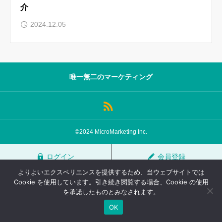
介
サロン会員登録
2024.12.05
サイト会員登録
ログイン
唯一無二のマーケティング
特定商取引法
運営会社
お問い合わせ
マーケティング用語集
©2024 MicroMarketing Inc.
利用規約
マーケター診断コンテンツ
ログイン
会員登録
よくあるご質問
LINE公式
よりよいエクスペリエンスを提供するため、当ウェブサイトでは
プライバシーポリシー
ホーム
Cookie を使用しています。引き続き閲覧する場合、Cookie の使用
を承諾したものとみなされます。
OK
TOP
FAQ
会員登録
ログイン