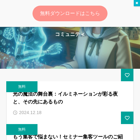
無料ダウンロードはこちら
ログイン
会員登録
コミュニティ
ゆいマーケとは？
実績・お客様の声
無料診断
無料
イベント・セミナー情報
光の魔法の舞台裏：イルミネーションが彩る夜
と、その先にあるもの
コンテンツ
2024.12.18
LINEお友達登録
無料
スポンサー登録
もう集客で悩まない！セミナー集客ツールのご紹