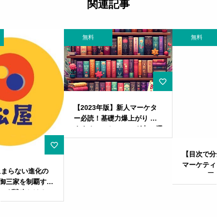
関連記事
無料
無料
【2023年版】新人マーケタ
ー必読！基礎力爆上がり お
すすめマーケティング本10選
【目次で分かる】ダイソーの
マーケティング攻略大全
――100円ショップの革命児
が「選ばれる」理由と進化の
全貌