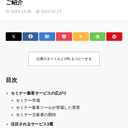
ご紹介
サロン会員登録
2024.12.05
2025.02.17
サイト会員登録
ログイン
記事のタイトルとURLをコピーする
特定商取引法
運営会社
お問い合わせ
マーケティング用語集
目次
利用規約
マーケター診断コンテンツ
よくあるご質問
LINE公式
セミナー集客サービスの広がり
セミナー市場
プライバシーポリシー
ホーム
セミナー集客ツールが登場した背景
セミナー主催者の期待
注目されるサービス3選