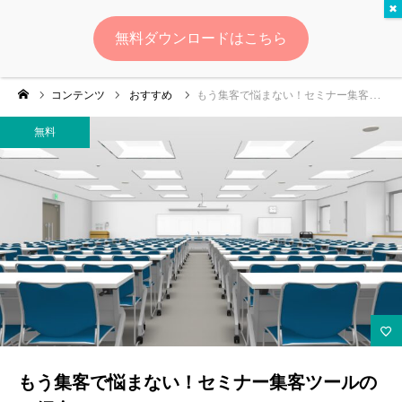
無料
無料ダウンロードはこちら
ログイン
会員登録
コンテンツ
おすすめ
もう集客で悩まない！セミナー集客ツールのご紹介
ゆいマーケとは？
無料
実績・お客様の声
無料診断
イベント・セミナー情報
コンテンツ
LINEお友達登録
もう集客で悩まない！セミナー集客ツールの
スポンサー登録