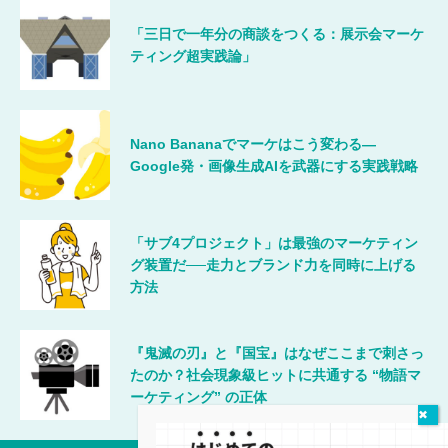
「三日で一年分の商談をつくる：展示会マーケ
ティング超実践論」
Nano Bananaでマーケはこう変わる―
Google発・画像生成AIを武器にする実践戦略
「サブ4プロジェクト」は最強のマーケティン
グ装置だ──走力とブランド力を同時に上げる
方法
『鬼滅の刃』と『国宝』はなぜここまで刺さっ
たのか？社会現象級ヒットに共通する “物語マ
ーケティング” の正体