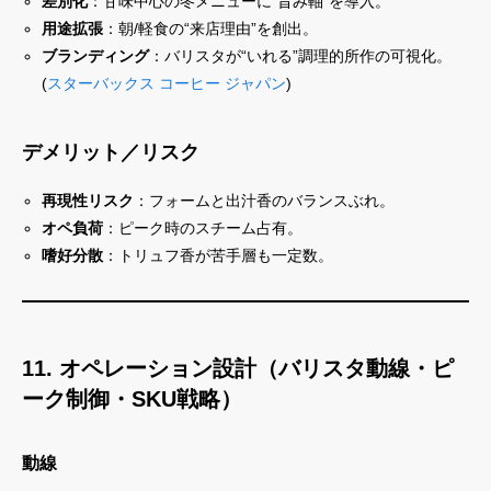
差別化
：甘味中心の冬メニューに“旨み軸”を導入。
用途拡張
：朝/軽食の“来店理由”を創出。
ブランディング
：バリスタが“いれる”調理的所作の可視化。
(
スターバックス コーヒー ジャパン
)
デメリット／リスク
再現性リスク
：フォームと出汁香のバランスぶれ。
オペ負荷
：ピーク時のスチーム占有。
嗜好分散
：トリュフ香が苦手層も一定数。
11. オペレーション設計（バリスタ動線・ピ
ーク制御・SKU戦略）
動線