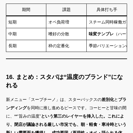
期間
課題
具体打ち手
短期
オペ負荷増
スチーム同時稼働ガイ
中期
嗜好の分散
味変テンプレ
（ハーブ
長期
枠の定番化
季節バリエーションの
16. まとめ：スタバは“温度のブランド”にな
れる
新メニュー「スープチーノ」は、スターバックスの
差別化
と
ブラ
ンディング
を同時に推し進めるピースです。コーヒーと甘味の間
に、**“旨みの温度”
という第三のレイヤーを挿入した。これによ
り、閉店が議論される厳しい市況でも、朝・軽食・寒冷時という
新しい需要面を獲得し、成功要因（再現性・オペ・語られる体