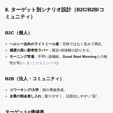
8. ターゲット別シナリオ設計（B2C/B2B/コ
ミュニティ）
B2C（個人）
ヘルシー志向のライトミール派
：甘味ではなく旨みで満足。
感度の高い新奇性ラバー
：限定×初体験の語りネタ。
モーニング常連
：手早い温補給。
Good Start Morning
との相
性が良い。(
いこーよニュース
)
B2B（法人・コミュニティ）
コワーキング/大学
：朝の導線形成。
企業の朝会差し入れ
：配りやすく、話題化しやすい“温”。
ターゲット×価値表