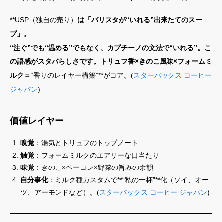
**USP（独自の売り）
は「バリスタが“いれる”出来たてのスー
プ」。
“注ぐ”でも“温める”でもなく、カプチーノの文法で“いれる”。こ
の語感がスタバらしさです。トリュフ香×きのこ風味×フォームミ
ルク＝
“香りのレイヤー構築”**がコア。(
スターバックス コーヒー
ジャパン
)
価値レイヤー
嗅覚
：湯気とトリュフのトップノート
触覚
：フォームミルクのエアリーな口当たり
味覚
：きのこ×ベーコン×野菜の旨みの余韻
自分事化
：ミルク種カスタムで**“私の一杯”**化（ソイ、オー
ツ、アーモンドなど）。(
スターバックス コーヒー ジャパン
)