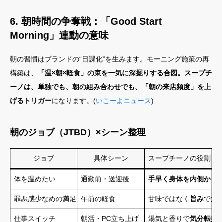
6. 朝時間の争奪戦：「Good Start
Morning」連動の意味
朝の習慣はブランドの“日課化”を生みます。モーニング施策の再
構築は、
「温×朝×軽食」の束を一気に深掘りする合図。スープチ
ーノは、単独でも、朝の組み合わせでも、「朝の来店頻度」を上
げるトリガー
になります。(
いこーよニュース
)
朝のジョブ（JTBD）×シーン整理
ジョブ
具体シーン
スープチーノの役割
体を温めたい
通勤前・送迎後
手早く身体を内側から
罪悪感少なめの満足
午前の軽食
甘味ではなく
旨み
で満
仕事スイッチ
朝活・PC立ち上げ
湯気と香りで
気分転換