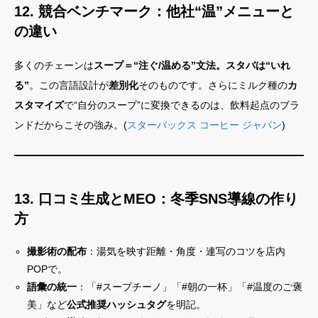
12. 競合ベンチマーク：他社“温”メニューと
の違い
多くのチェーンは
スープ＝“注ぐ/温める”文法。スタバは“いれ
る”
。この言語設計が
差別化
そのものです。さらにミルク種の
カ
スタマイズ
で“自分のスープ”に変換できるのは、飲料起点のブラ
ンドだからこその強み。(
スターバックス コーヒー ジャパン
)
13. 口コミ生成とMEO：冬季SNS導線の作り
方
撮影術の配布
：湯気を映す距離・角度・連写のコツを店内
POPで。
語彙の統一
：「#スープチーノ」「#朝の一杯」「#温度のご褒
美」など
公式推奨ハッシュタグ
を明記。