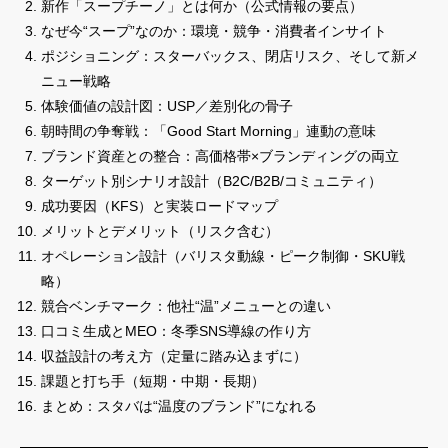
新作「スープチーノ」とは何か（公式情報の要点）
なぜ今“スープ”なのか：環境・競争・消費者インサイト
ポジショニング：スターバックス、閉店リスク、そして新メ
ニュー戦略
体験価値の設計図：USP／差別化の骨子
朝時間の争奪戦：「Good Start Morning」連動の意味
ブランド資産との整合：高価格帯×ブランディングの両立
ターゲット別シナリオ設計（B2C/B2B/コミュニティ）
成功要因（KFS）と実装ロードマップ
メリットとデメリット（リスク含む）
オペレーション設計（バリスタ動線・ピーク制御・SKU戦
略）
競合ベンチマーク：他社“温”メニューとの違い
口コミ生成とMEO：冬季SNS導線の作り方
収益設計の考え方（定量に踏み込まずに）
課題と打ち手（短期・中期・長期）
まとめ：スタバは“温度のブランド”になれる