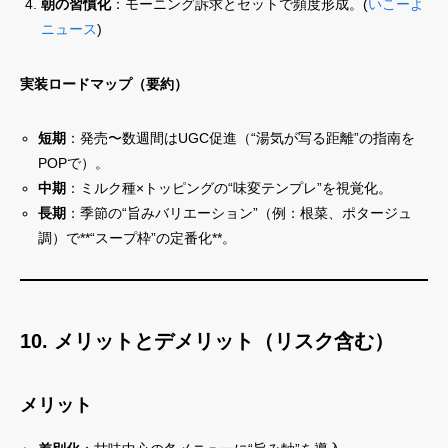
朝の習慣化
：モーニング訴求とセットで頻度形成。(
いこーよ
ニュース
)
実装ロードマップ（要約）
短期
：発売〜数週間はUGC促進（“湯気が写る距離”の指南を
POPで）。
中期
：ミルク種×トッピングの“味変テンプレ”を視覚化。
長期
：季節の“旨みバリエーション”（例：根菜、ポタージュ
調）で**“スープ枠”の定番化**。
10. メリットとデメリット（リスク含む）
メリット