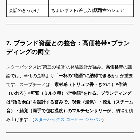
会話のきっかけ
ちょいギフト/差し入れ
話題性
のシェア
7. ブランド資産との整合：高価格帯×ブラン
ディングの両立
スターバックスは“第三の場所”の体験設計が強み。
高価格帯
の議
論では、単価の是非より「
一杯の“物語”に納得できるか
」が重要
です。スープチーノは、
素材感（トリュフ香・きのこ）×作法
（いれる）×可変（ミルク種）で“物語”を作る。ブランディング
は“語る余白”を設計する営みで、視覚（湯気）・聴覚（スチーム
音）・触覚（両手で包む温度）のマルチセンサリー
が、納得を積
み上げます。(
スターバックス コーヒー ジャパン
)