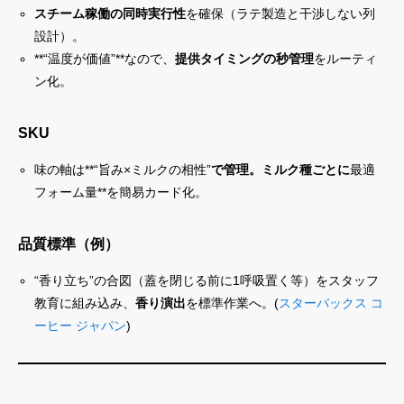
スチーム稼働の同時実行性
を確保（ラテ製造と干渉しない列
設計）。
**“温度が価値”**なので、
提供タイミングの秒管理
をルーティ
ン化。
SKU
味の軸は**“旨み×ミルクの相性”
で管理。ミルク種ごとに
最適
フォーム量**を簡易カード化。
品質標準（例）
“香り立ち”の合図（蓋を閉じる前に1呼吸置く等）をスタッフ
教育に組み込み、
香り演出
を標準作業へ。(
スターバックス コ
ーヒー ジャパン
)