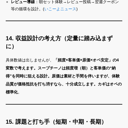
レビュー導線
：朝セット体験→レビュー投稿→翌週クーポン
等の循環を設計。(
いこーよニュース
)
14. 収益設計の考え方（定量に踏み込まず
に）
具体数値は出しませんが、
「頻度×客単価×原価×オペ安定」の4
変数で考えます。スープチーノは頻度増（朝）と客単価の“納
得”を同時に狙える設計。原価は素材と手間を伴いますが、体験
品質が価格抵抗を打ち消すなら、十分成立します。カギはオペの
標準化
。
15. 課題と打ち手（短期・中期・長期）