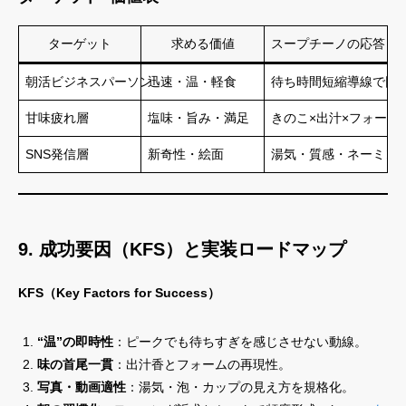
ターゲット
求める価値
スープチーノの応答
朝活ビジネスパーソン
迅速・温・軽食
待ち時間短縮導線で回
甘味疲れ層
塩味・旨み・満足
きのこ×出汁×フォーム
SNS発信層
新奇性・絵面
湯気・質感・ネーミン
9. 成功要因（KFS）と実装ロードマップ
KFS（Key Factors for Success）
“温”の即時性
：ピークでも待ちすぎを感じさせない動線。
味の首尾一貫
：出汁香とフォームの再現性。
写真・動画適性
：湯気・泡・カップの見え方を規格化。