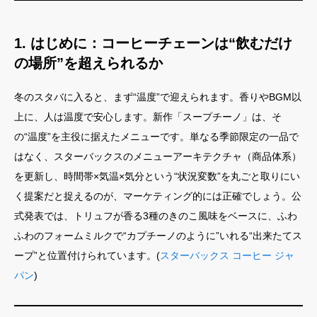
1. はじめに：コーヒーチェーンは“飲むだけ
の場所”を超えられるか
冬のスタバに入ると、まず“温度”で迎えられます。香りやBGM以
上に、人は温度で安心します。新作「スープチーノ」は、そ
の“温度”を主役に据えたメニューです。単なる季節限定の一品で
はなく、スターバックスのメニューアーキテクチャ（商品体系）
を更新し、時間帯×気温×気分という“状況変数”を丸ごと取りにい
く提案だと捉えるのが、マーケティング的には正確でしょう。公
式発表では、トリュフが香る3種のきのこ風味をベースに、ふわ
ふわのフォームミルクで“カプチーノのように”いれる“出来たてス
ープ”と位置付けられています。(
スターバックス コーヒー ジャ
パン
)