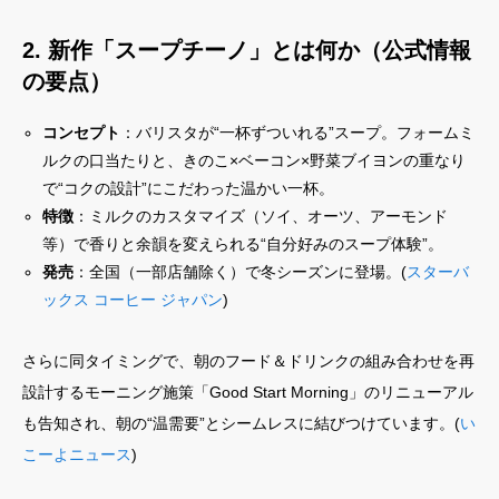
2. 新作「スープチーノ」とは何か（公式情報
の要点）
コンセプト
：バリスタが“一杯ずついれる”スープ。フォームミ
ルクの口当たりと、きのこ×ベーコン×野菜ブイヨンの重なり
で“コクの設計”にこだわった温かい一杯。
特徴
：ミルクのカスタマイズ（ソイ、オーツ、アーモンド
等）で香りと余韻を変えられる“自分好みのスープ体験”。
発売
：全国（一部店舗除く）で冬シーズンに登場。(
スターバ
ックス コーヒー ジャパン
)
さらに同タイミングで、朝のフード＆ドリンクの組み合わせを再
設計するモーニング施策「Good Start Morning」のリニューアル
も告知され、朝の“温需要”とシームレスに結びつけています。(
い
こーよニュース
)