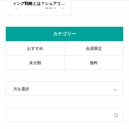
の差別化まで、頂点争いの深
ィング戦略とは？シェアリン
層に迫る！」
グエコノミーとの親和性に迫
る！
カテゴリー
おすすめ
会員限定
未分類
無料
OPEN