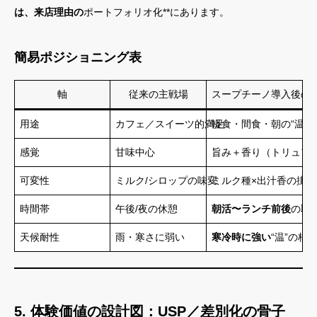
は、来店理由の
ポートフォリオ化**にあります。
簡易ポジショニング表
軸
従来の主戦場
スープチーノ導入後の
用途
カフェ／スイーツ的満足
軽食・間食・朝の“温”
感覚
甘味中心
旨み＋香り（トリュフ
可変性
ミルク/シロップの味変
ミルク種×出汁香の掛
時間帯
午後/夜の休憩
朝活〜ランチ前後
の取
天候耐性
雨・寒さに弱い
寒冷時に強い
“温”の核
5. 体験価値の設計図：USP／差別化の骨子