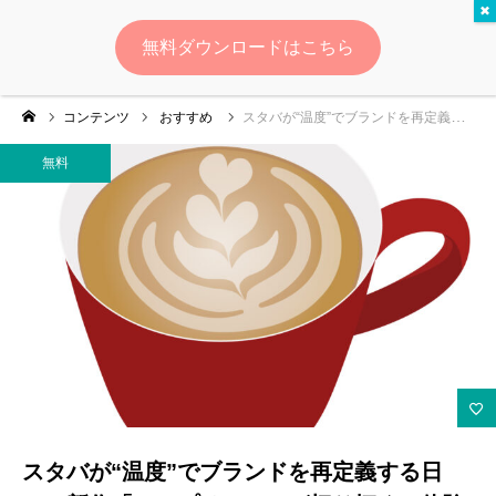
無料
無料ダウンロードはこちら
ログイン
会員登録
コンテンツ
おすすめ
スタバが“温度”でブランドを再定義する日——新作「スープチーノ」が切り拓く、体験起点のメニュー戦略
ゆいマーケとは？
無料
実績・お客様の声
無料診断
イベント・セミナー情報
コンテンツ
LINEお友達登録
スタバが“温度”でブランドを再定義する日
スポンサー登録