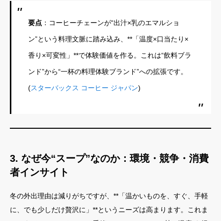
要点
：コーヒーチェーンが“出汁×乳のエマルショ
ン”という料理文脈に踏み込み、**「温度×口当たり×
香り×可変性」**で体験価値を作る。これは“飲料ブラ
ンド”から“一杯の料理体験ブランド”への拡張です。
(
スターバックス コーヒー ジャパン
)
3. なぜ今“スープ”なのか：環境・競争・消費
者インサイト
冬の外出理由は減りがちですが、**「温かいものを、すぐ、手軽
に、でも少しだけ贅沢に」**というニーズは高まります。これま