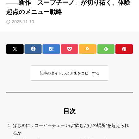
——新作「スープチーノ」が切り拓く、体験
起点のメニュー戦略
サロン会員登録
2025.11.10
サイト会員登録
ログイン
特定商取引法
運営会社
記事のタイトルとURLをコピーする
お問い合わせ
マーケティング用語集
利用規約
マーケター診断コンテンツ
よくあるご質問
LINE公式
目次
プライバシーポリシー
ホーム
はじめに：コーヒーチェーンは“飲むだけの場所”を超えられ
るか