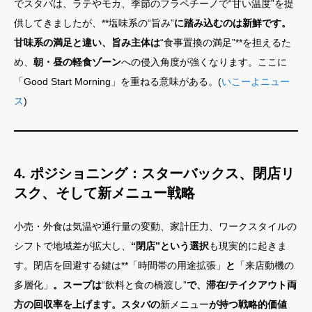
でスタバは、ラテやモカ、季節のフラペチーノで“甘い温度”を提
供してきましたが、**塩味系の“旨み”
に踏み込むのは新鮮です。
甘味系の満足と違い、旨み主体は
“食事置換の満足”**を担えるた
め、
朝・昼の軽食ゾーン
への侵入角度が強くなります。ここに
「Good Start Morning」を重ねる意味がある。(
いこーよニュー
ス
)
4. ポジショニング：スターバックス、閉店リ
スク、そして新メニュー戦略
小売・外食は気温や通行量の変動、家計圧力、ワークスタイルの
シフトで地域差が拡大し、
“閉店”という選択
も現実的に起きま
す。閉店を回避する鍵は**「時間帯の用途拡張」
と
「来店動機の
多層化」
。スープは
“飲料と食の橋渡し”
で、滞在/テイクアウト両
方の回収率を上げます。スタバの
新メニュー
が持つ戦略的価値