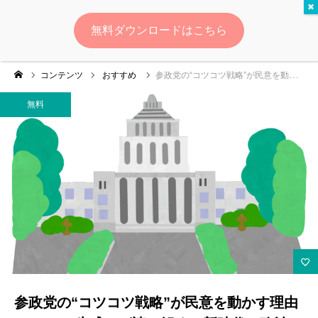
無料
無料ダウンロードはこちら
ログイン
会員登録
コンテンツ
おすすめ
参政党の“コツコツ戦略”が民意を動かす理由とは？ 〜生成AIが読み解く、新時代の政治マーケティング〜
ゆいマーケとは？
無料
実績・お客様の声
無料診断
イベント・セミナー情報
コンテンツ
LINEお友達登録
参政党の“コツコツ戦略”が民意を動かす理由
スポンサー登録