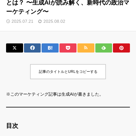
とは？ 〜生成AIが読み解く、新時代の政治マ
ーケティング〜
サロン会員登録
2025.07.21
2025.08.02
サイト会員登録
ログイン
特定商取引法
運営会社
記事のタイトルとURLをコピーする
お問い合わせ
マーケティング用語集
利用規約
マーケター診断コンテンツ
※このマーケティング記事は生成AIが書きました。
よくあるご質問
LINE公式
プライバシーポリシー
ホーム
目次