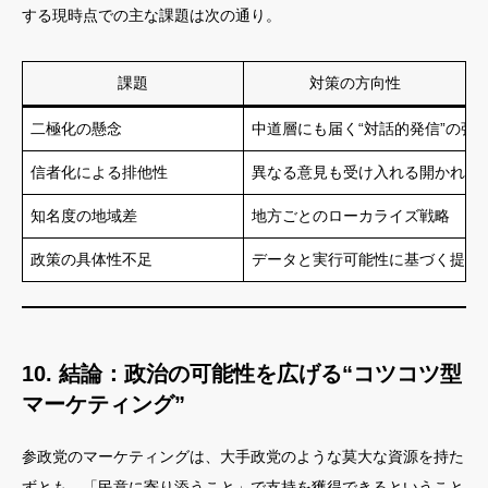
する現時点での主な課題は次の通り。
課題
対策の方向性
二極化の懸念
中道層にも届く“対話的発信”の強
信者化による排他性
異なる意見も受け入れる開かれた
知名度の地域差
地方ごとのローカライズ戦略
政策の具体性不足
データと実行可能性に基づく提案
10. 結論：政治の可能性を広げる“コツコツ型
マーケティング”
参政党のマーケティングは、大手政党のような莫大な資源を持た
ずとも、「民意に寄り添うこと」で支持を獲得できるということ