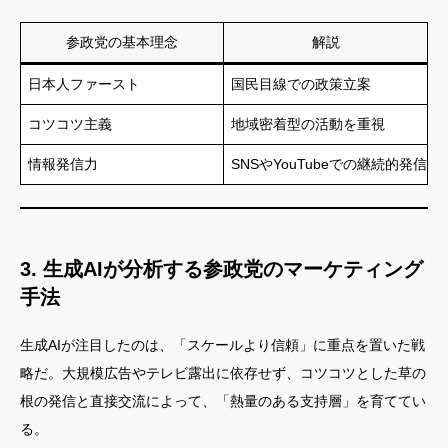
参政党の基本理念
解説
日本人ファースト
国民目線での政策立案
コツコツ主義
地域密着型の活動を重視
情報発信力
SNSやYouTubeでの継続的発信
3. 生成AIが分析する参政党のマーケティング
手法
生成AIが注目したのは、「スケールより信頼」に重点を置いた戦
略だ。大規模広告やテレビ露出に依存せず、コツコツとした草の
根の発信と直接交流によって、「熱量のある支持層」を育ててい
る。