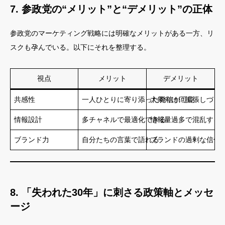
7. 参政党の“メリット”と“デメリット”の正体
参政党のマーケティング戦略には明確なメリットがある一方、リ
スクも孕んでいる。以下にそれを整理する。
視点
メリット
デメリット
共感性
一人ひとりに寄り添った発信が可能
大衆向けに拡張しづら
情報設計
多チャネルで最適化できる
情報量過多で混乱する
ブランド力
自分たちの言葉で語れる
ブランドの過剰な信仰
8. 「失われた30年」に刺さる政策軸とメッセ
ージ