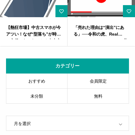
マホが今
「売れた理由は“演出”にあ
無人ビジネスのメリ
ち”が時代
る」──令和の虎、Real
メリット、マーケテ
？中古市
Value、BreakingDownの共
略から成功事例まで
迫る！
通成功要因をマーケティング
ド
で読み解く
カテゴリー
おすすめ
会員限定
未分類
無料
OPEN