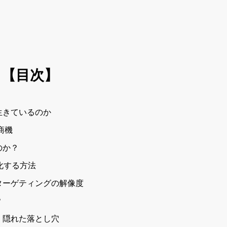
【目次】
生きているのか
商機
のか？
化する方法
ターゲティングの解像度
？
、隠れた落とし穴