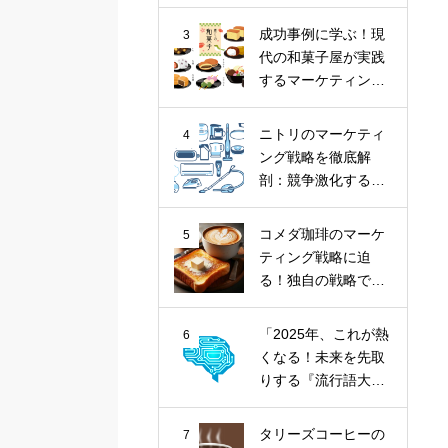
ナツ市場に斬り込
む！
成功事例に学ぶ！現
3
代の和菓子屋が実践
するマーケティング
戦略
ニトリのマーケティ
4
ング戦略を徹底解
剖：競争激化する家
具業界における
「お、ねだん以
コメダ珈琲のマーケ
5
上。」の価値提供
ティング戦略に迫
る！独自の戦略で喫
茶文化を牽引
「2025年、これが熱
6
くなる！未来を先取
りする『流行語大賞
トップ10』とその核
心トレンド」
タリーズコーヒーの
7