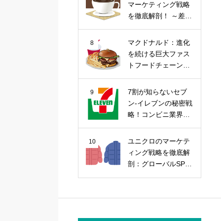
マーケティング戦略
を徹底解剖！ ～差別
化戦略から今後の課
題まで～
マクドナルド：進化
8
を続ける巨大ファス
トフードチェーンの
マーケティング戦略
7割が知らないセブ
9
ン-イレブンの秘密戦
略！コンビニ業界の
覇者を徹底解剖
ユニクロのマーケテ
10
ィング戦略を徹底解
剖：グローバルSPA
の勝因を探る