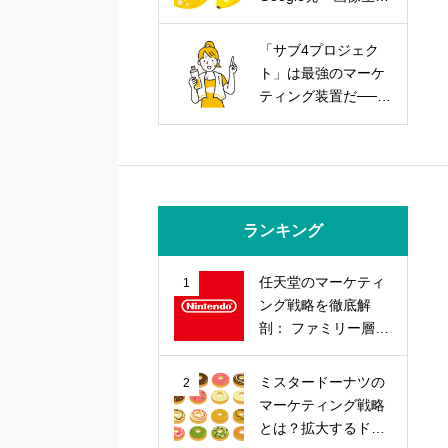
AIを武器にする実践
戦略
「サブ4プロジェク
ト」は最強のマーケ
ティング装置だ──走
力とブランド力を同
時に上げる方法
ランキング
任天堂のマーケティ
1
ング戦略を徹底解
剖： ファミリー層の
心を掴む「差別化」
戦略とは？
ミスタードーナツの
2
マーケティング戦略
とは？拡大するドー