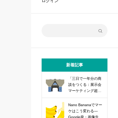
ログイン
新着記事
「三日で一年分の商
談をつくる：展示会
マーケティング超実
践論」
Nano Bananaでマー
ケはこう変わる―
Google発・画像生成