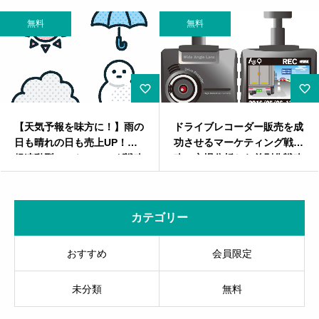
無料
無料
雨の
ドライブレコーダー販売を成
CIAOちゅ〜る：ペットフ
天
功させるマーケティング戦
ドの常識を変えた革新的
戦略
略：市場分析から差別化戦略
ーケティング戦略
まで
カテゴリー
おすすめ
会員限定
未分類
無料