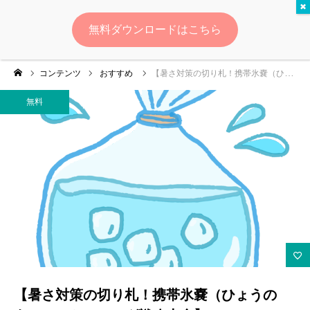
無料
無料ダウンロードはこちら
ログイン
会員登録
コンテンツ
おすすめ
【暑さ対策の切り札！携帯氷嚢（ひょうのう）マーケティング戦略大全】
ゆいマーケとは？
無料
実績・お客様の声
無料診断
イベント・セミナー情報
コンテンツ
LINEお友達登録
【暑さ対策の切り札！携帯氷嚢（ひょうの
スポンサー登録