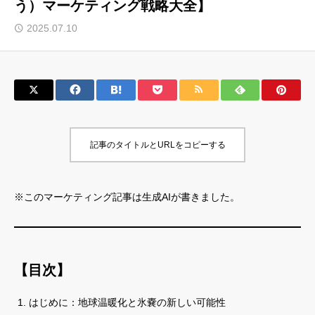
う）マーケティング戦略大全】
サロン会員登録
2025.07.10
サイト会員登録
ログイン
記事のタイトルとURLをコピーする
特定商取引法
運営会社
お問い合わせ
マーケティング用語集
※このマーケティング記事は生成AIが書きました。
利用規約
マーケター診断コンテンツ
よくあるご質問
LINE公式
プライバシーポリシー
ホーム
【目次】
はじめに：地球温暖化と氷嚢の新しい可能性