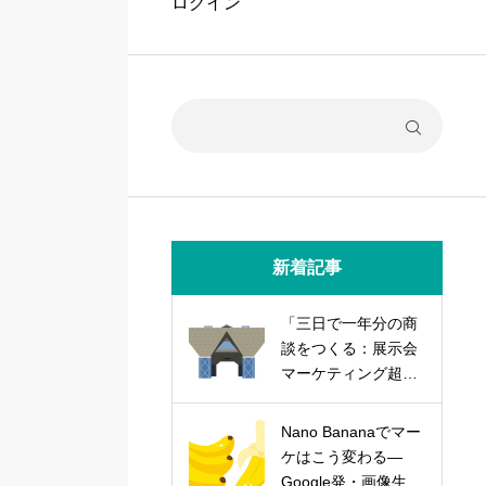
ログイン
新着記事
「三日で一年分の商
談をつくる：展示会
マーケティング超実
践論」
Nano Bananaでマー
ケはこう変わる―
Google発・画像生成