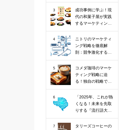
ナツ市場に斬り込
む！
成功事例に学ぶ！現
3
代の和菓子屋が実践
するマーケティング
戦略
ニトリのマーケティ
4
ング戦略を徹底解
剖：競争激化する家
具業界における
「お、ねだん以
コメダ珈琲のマーケ
5
上。」の価値提供
ティング戦略に迫
る！独自の戦略で喫
茶文化を牽引
「2025年、これが熱
6
くなる！未来を先取
りする『流行語大賞
トップ10』とその核
心トレンド」
タリーズコーヒーの
7