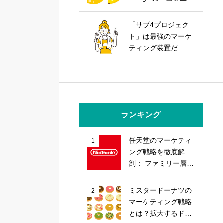
AIを武器にする実践
戦略
「サブ4プロジェク
ト」は最強のマーケ
ティング装置だ──走
力とブランド力を同
時に上げる方法
ランキング
任天堂のマーケティ
1
ング戦略を徹底解
剖： ファミリー層の
心を掴む「差別化」
戦略とは？
ミスタードーナツの
2
マーケティング戦略
とは？拡大するドー