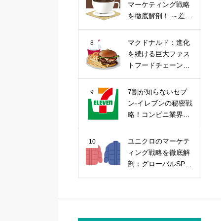
マーケティング戦略
を徹底解剖！ ～差別
化戦略から今後の課
題まで～
マクドナルド：進化
8
を続ける巨大ファス
トフードチェーンの
マーケティング戦略
7割が知らないセブ
9
ン-イレブンの秘密戦
略！コンビニ業界の
覇者を徹底解剖
ユニクロのマーケテ
10
ィング戦略を徹底解
剖：グローバルSPA
の勝因を探る