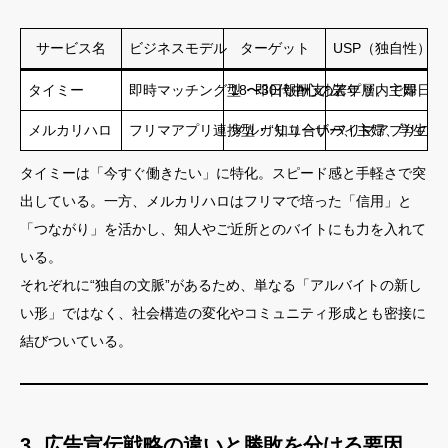
サービス名
ビジネスモデル
ターゲット
USP（独自性）
タイミー
即時マッチング型・即日報酬支払い
18〜30代中心の若年層、主婦
アプリ内で即日バ
メルカリハロ
フリマアプリ連携型・“知り合いバイト”
メルカリユーザー、主婦、学生
フリマアプリの信
タイミーは「今すぐ働きたい」に特化。スピード感と手軽さで突
出している。一方、メルカリハロはフリマで培った「信用」と
「つながり」を活かし、知人やご近所とのバイトにも力を入れて
いる。
それぞれに“独自の文脈”があるため、単なる「アルバイトの新し
い形」ではなく、社会構造の変化やコミュニティ形成とも密接に
結びついている。
3. 広告宣伝戦略の違いと勝敗を分ける要因