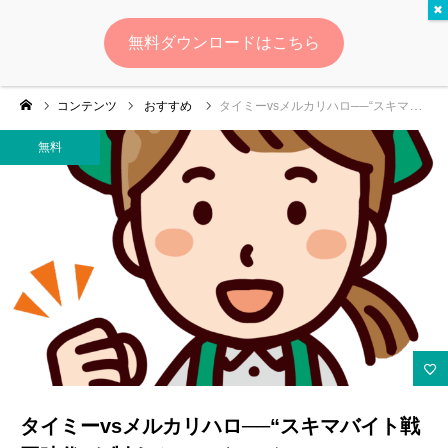
無料
無料ダウンロードはこちら
ログイン
会員登録
コンテンツ
おすすめ
タイミーvsメルカリハロ──“スキマバイト戦国時代”を制するのはどっちだ？
ゆいマーケとは？
無料
実績・お客様の声
無料診断
イベント・セミナー情報
コンテンツ
LINEお友達登録
タイミーvsメルカリハロ──“スキマバイト戦
スポンサー登録