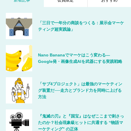
新着記事
会員限定
おすすめ
「三日で一年分の商談をつくる：展示会マーケ
ティング超実践論」
Nano Bananaでマーケはこう変わる―
Google発・画像生成AIを武器にする実践戦略
「サブ4プロジェクト」は最強のマーケティン
グ装置だ──走力とブランド力を同時に上げる
方法
『鬼滅の刃』と『国宝』はなぜここまで刺さっ
たのか？社会現象級ヒットに共通する “物語マ
ーケティング” の正体