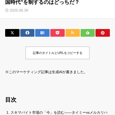
国時代”を制するのはどっちだ？
サロン会員登録
2025.06.30
サイト会員登録
ログイン
記事のタイトルとURLをコピーする
特定商取引法
運営会社
お問い合わせ
マーケティング用語集
※このマーケティング記事は生成AIが書きました。
利用規約
マーケター診断コンテンツ
よくあるご質問
LINE公式
プライバシーポリシー
ホーム
目次
スキマバイト市場の「今」を読む——タイミーvsメルカリハ