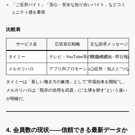
「ご近所バイト」「安心・安全な知り合いバイト」などコミ
ュニティ感を重視
比較表
サービス名
広告宣伝戦略
主な訴求メッセージ
タイミー
テレビ・YouTube等の大規模露出
即日バイト・即日報酬
メルカリハロ
アプリ内プロモーション
ご近所・知人と“つなが
タイミーは「新しい働き方の象徴」として“市場自体を開拓”し、
メルカリハロは「既存の信用を武器」に“土壌を耕す”という違い
が明確だ。
4. 会員数の現状——信頼できる最新データか