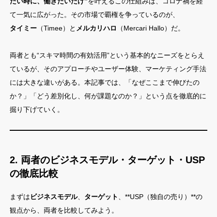
たい時に、働きたいだけ”
を叶えるこの仕組みは、コロナ禍を経
て一気に広がった。その市場で覇権を争っているのが、
タイミー
（Timee）と
メルカリハロ
（Mercari Hallo）だ。
両者とも“スキマ時間の有効活用”という基本的なニーズをとらえ
ているが、そのアプローチやユーザー体験、マーケティング手法
には大きな違いがある。本記事では、「なぜここまで伸びたの
か？」「どう差別化し、何が課題なのか？」という点を徹底的に
掘り下げていく。
2. 両者のビジネスモデル・ターゲット・USP
の徹底比較
まずは
ビジネスモデル
、
ターゲット
、**USP（独自の売り）**の
観点から、両者を比較してみよう。