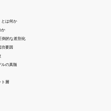
」とは何か
のか
圧倒的な差別化
成功要因
較
デルの真髄
ット層