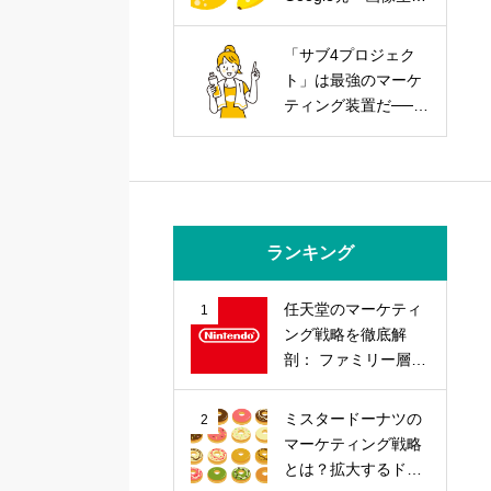
AIを武器にする実践
戦略
「サブ4プロジェク
ト」は最強のマーケ
ティング装置だ──走
力とブランド力を同
時に上げる方法
ランキング
任天堂のマーケティ
1
ング戦略を徹底解
剖： ファミリー層の
心を掴む「差別化」
戦略とは？
ミスタードーナツの
2
マーケティング戦略
とは？拡大するドー