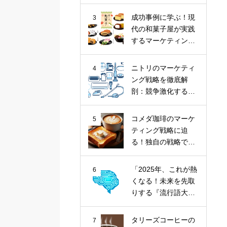
ナツ市場に斬り込
む！
成功事例に学ぶ！現
3
代の和菓子屋が実践
するマーケティング
戦略
ニトリのマーケティ
4
ング戦略を徹底解
剖：競争激化する家
具業界における
「お、ねだん以
コメダ珈琲のマーケ
5
上。」の価値提供
ティング戦略に迫
る！独自の戦略で喫
茶文化を牽引
「2025年、これが熱
6
くなる！未来を先取
りする『流行語大賞
トップ10』とその核
心トレンド」
タリーズコーヒーの
7