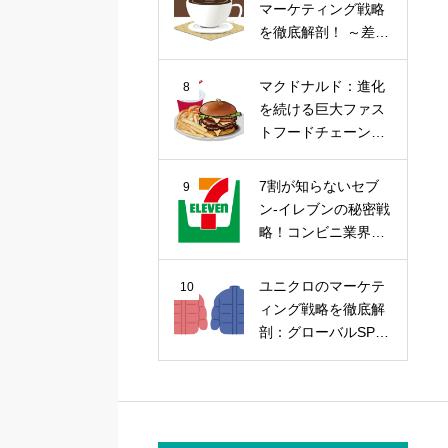
マーケティング戦略
を徹底解剖！ ～差別
化戦略から今後の課
題まで～
マクドナルド：進化
8
を続ける巨大ファス
トフードチェーンの
マーケティング戦略
7割が知らないセブ
9
ン-イレブンの秘密戦
略！コンビニ業界の
覇者を徹底解剖
ユニクロのマーケテ
10
ィング戦略を徹底解
剖：グローバルSPA
の勝因を探る