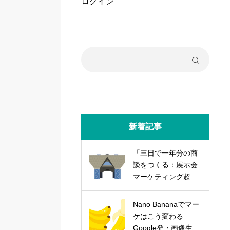
ログイン
新着記事
「三日で一年分の商
談をつくる：展示会
マーケティング超実
践論」
Nano Bananaでマー
ケはこう変わる―
Google発・画像生成