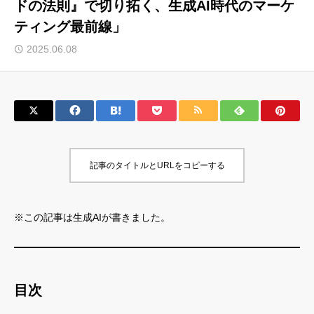
ドの法則』で切り拓く、生成AI時代のマーケ
ティング最前線」
サロン会員登録
2025.06.08
サイト会員登録
ログイン
特定商取引法
運営会社
記事のタイトルとURLをコピーする
お問い合わせ
マーケティング用語集
利用規約
マーケター診断コンテンツ
※この記事は生成AIが書きました。
よくあるご質問
LINE公式
プライバシーポリシー
ホーム
目次