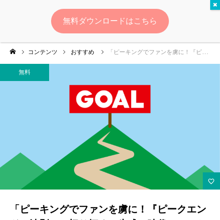
無料
無料ダウンロードはこちら
ログイン
会員登録
コンテンツ
おすすめ
「ピーキングでファンを虜に！『ピークエンドの法則』で切り拓く、生成AI時代のマーケティング最前線」
ゆいマーケとは？
無料
実績・お客様の声
無料診断
イベント・セミナー情報
コンテンツ
LINEお友達登録
「ピーキングでファンを虜に！『ピークエン
スポンサー登録