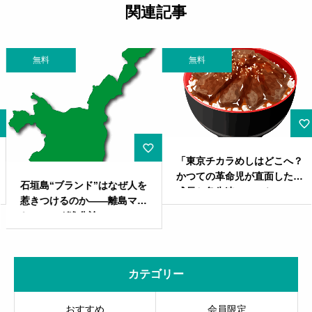
関連記事
無料
無料
「東京チカラめしはどこへ？
かつての革命児が直面した急
石垣島“ブランド”はなぜ人を
成長と急失速。マーケティン
惹きつけるのか――離島マー
グの教訓とは」
ケティング進化論
カテゴリー
おすすめ
会員限定