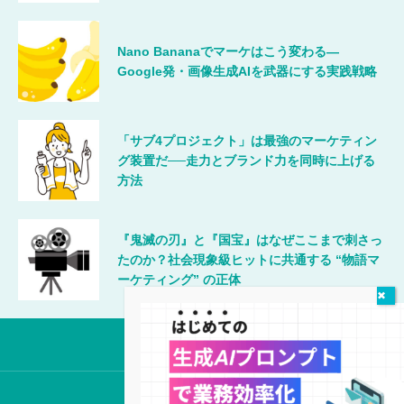
Nano Bananaでマーケはこう変わる―
Google発・画像生成AIを武器にする実践戦略
「サブ4プロジェクト」は最強のマーケティン
グ装置だ──走力とブランド力を同時に上げる
方法
『鬼滅の刃』と『国宝』はなぜここまで刺さっ
たのか？社会現象級ヒットに共通する “物語マ
ーケティング” の正体
唯一無二のマーケティング