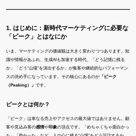
1. はじめに：新時代マーケティングに必要な
「ピーク」とはなにか
いま、マーケティングの価値観は大きく変わりつつあります。知
識や情報があふれ、生成AIも加速する時代、「どう記憶に残る
か」「どう“山場”を演出するか」が集客や継続的なパフォーマン
スの決め手になっています。その核心にあるのが
「ピーク
（Peaking）」
です。
ピークとは何か？
「ピーク」は単なる売上やアクセスの最大値ではありません。顧
客や見込み客の
感情
や
印象
の頂点です。「めちゃくちゃ面白かっ
た」「助かった」など、人の心に残る“山場”をどう設計するか。