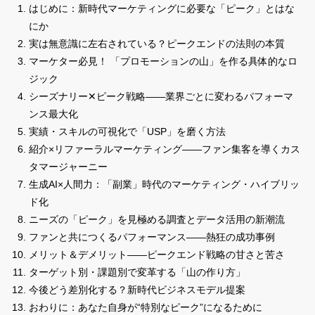
はじめに：新時代マーケティングに必要な「ピーク」とはな
にか
実は無意識に左右されている？ピークエンドの法則の本質
マーケター必見！ 「プロモーションの山」を作る具体的なロ
ジック
シーズナリー✕ピーク戦略——業界ごとに変わるパフォーマ
ンス最大化
実績・スキルの可視化で「USP」を磨く方法
紹介×リファーラルマーケティング——ファン集客を導くカス
タマージャーニー
生成AI×人間力：「副業」時代のマーケティング・ハイブリッ
ド化
ニーズの「ピーク」を見極める調査とデータ活用の新潮流
ファンと共につくるパフォーマンス——熱狂の成功事例
メリット＆デメリット——ピークエンド戦略の甘さと苦さ
ターゲット別・課題別で変革する「山の作り方」
今後どう差別化する？新時代ビジネスモデル提案
おわりに：あなた自身が“特別なピーク”になるために