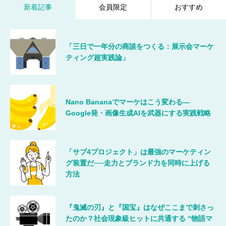
新着記事
会員限定
おすすめ
「三日で一年分の商談をつくる：展示会マーケ
ティング超実践論」
Nano Bananaでマーケはこう変わる―
Google発・画像生成AIを武器にする実践戦略
「サブ4プロジェクト」は最強のマーケティン
グ装置だ──走力とブランド力を同時に上げる
方法
『鬼滅の刃』と『国宝』はなぜここまで刺さっ
たのか？社会現象級ヒットに共通する “物語マ