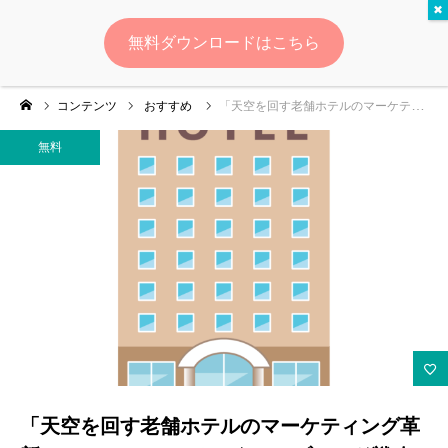
無料
無料ダウンロードはこちら
ログイン
会員登録
コンテンツ
おすすめ
「天空を回す老舗ホテルのマーケティング革新 ― ホテルニューオータニのブランド戦略徹底分析」
ゆいマーケとは？
無料
実績・お客様の声
無料診断
イベント・セミナー情報
コンテンツ
LINEお友達登録
「天空を回す老舗ホテルのマーケティング革
スポンサー登録