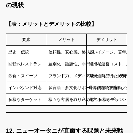
の現状
【表：メリットとデメリットの比較】
要素
メリット
デメリット
歴史・伝統
信頼性、安心感、格式感
古いイメージ、若年層
回転式レストラン
差別化・話題性、非日常体験
維持・運営コスト、人
飲食・スイーツ
ブランド力、メディア映え、ギフト・テイク
高単価商品のため安価
インバウンド対応
多言語・多文化サポート、国際的評価
世界的な需要変動／外
多様なターゲット
様々な客層を取り込める、多様なプラン・サ
運営オペレーション・
12. ニューオータニが直面する課題と未来戦