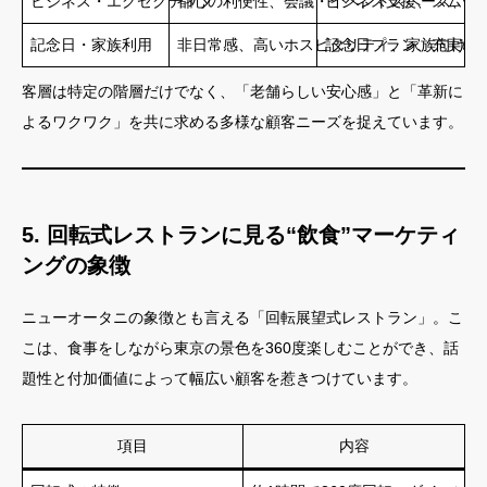
ビジネス・エグゼクティブ
都心の利便性、会議・イベントスペース、静
ビジネス支援、スムー
記念日・家族利用
非日常感、高いホスピタリティ、家族向けア
記念日プラン、充実の
客層は特定の階層だけでなく、「老舗らしい安心感」と「革新に
よるワクワク」を共に求める多様な顧客ニーズを捉えています。
5. 回転式レストランに見る“飲食”マーケティ
ングの象徴
ニューオータニの象徴とも言える「回転展望式レストラン」。こ
こは、食事をしながら東京の景色を360度楽しむことができ、話
題性と付加価値によって幅広い顧客を惹きつけています。
項目
内容