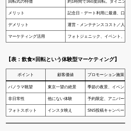
回転式の特徴
約1時間で360度回転。ダイニン
メリット
記念日・デート利用に最適、口コ
デメリット
運営・メンテナンスコスト／人に
マーケティング活用
フォトジェニック、イベント、SN
【表：飲食×回転という体験型マーケティング】
ポイント
顧客価値
プロモーション施策
パノラマ眺望
東京一望の絶景
季節の夜景、イベント
非日常性
他にない体験
予約限定、アニバーサ
フォトスポット
インスタ映え
SNS投稿キャンペーン