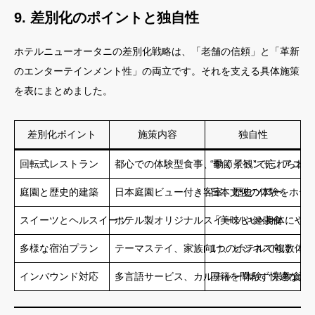
9. 差別化のポイントと独自性
ホテルニューオータニの差別化戦略は、「老舗の信頼」と「革新
のエンターテインメント性」の両立です。それを支える具体施策
を表にまとめました。
差別化ポイント
施策内容
独自性
回転式レストラン
都心での体験型食事、季節イベント、アニバ
“動く景観”で忘れられ
庭園と歴史的建築
日本庭園ビュー付き客室、歴史ツアー
日本文化の体験をホテ
スイーツとヘルスイーツ
ホテル製オリジナルスイーツや健康食
「美味しい×身体にや
多様な宿泊プラン
テーマステイ、家族向け、ビジネス向け
1つのホテルで複数体
インバウンド対応
多言語サービス、カルチャー体験、宗教食対
国籍を問わず快適な滞