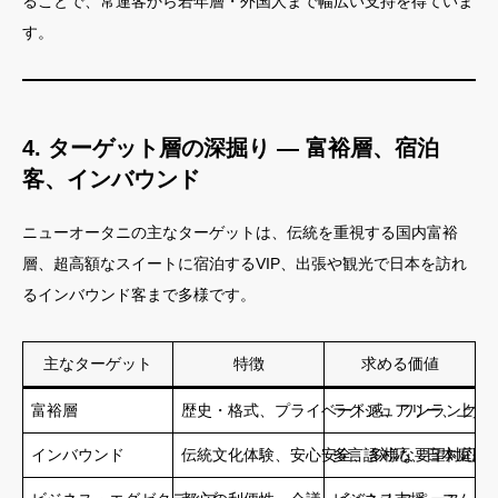
ることで、常連客から若年層・外国人まで幅広い支持を得ていま
す。
4. ターゲット層の深掘り ― 富裕層、宿泊
客、インバウンド
ニューオータニの主なターゲットは、伝統を重視する国内富裕
層、超高額なスイートに宿泊するVIP、出張や観光で日本を訪れ
るインバウンド客まで多様です。
主なターゲット
特徴
求める価値
富裕層
歴史・格式、プライベート感、ワンランク上
ラグジュアリー、上質
インバウンド
伝統文化体験、安心安全、多様な要望対応
多言語対応、日本庭園