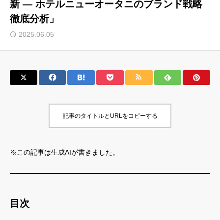
新 ― ホテルニューオータニのブランド戦略
徹底分析」
サロン会員登録
2025.06.05
サイト会員登録
ログイン
特定商取引法
運営会社
記事のタイトルとURLをコピーする
お問い合わせ
マーケティング用語集
利用規約
マーケター診断コンテンツ
※この記事は生成AIが書きました。
よくあるご質問
LINE公式
プライバシーポリシー
ホーム
目次