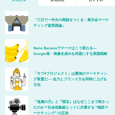
「三日で一年分の商談をつくる：展示会マーケ
ティング超実践論」
Nano Bananaでマーケはこう変わる―
Google発・画像生成AIを武器にする実践戦略
「サブ4プロジェクト」は最強のマーケティン
グ装置だ──走力とブランド力を同時に上げる
方法
『鬼滅の刃』と『国宝』はなぜここまで刺さっ
たのか？社会現象級ヒットに共通する “物語マ
ーケティング” の正体