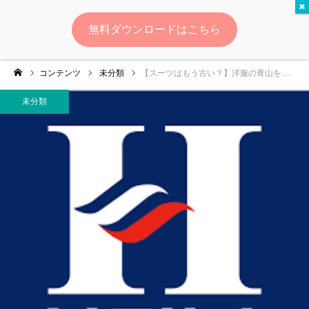
未分類
無料ダウンロードはこちら
ログイン
会員登録
コンテンツ
未分類
【スーツはもう古い？】洋服の青山を追う、「はるやま流！時代を切り拓くマーケティング戦略〜新定番スーツからZ世代攻略まで〜」
ゆいマーケとは？
未分類
実績・お客様の声
無料診断
イベント・セミナー情報
コンテンツ
LINEお友達登録
スポンサー登録