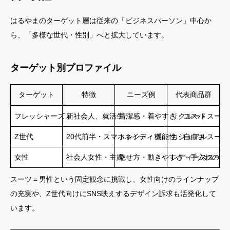
はるやまのターゲット層は従来の「ビジネスパーソン」中心か
ら、「多様な世代・性別」へと拡大しています。
ターゲット別プロファイル
ターゲット
特徴
ニーズ例
代表商品群
フレッシャーズ
新社会人、就活生
清潔感・着やすさ・コスパ
リクルートスーツ
Z世代
20代前半・スマホネイティブ
トレンド・機能性・自由さ
カジュアルスーツ
女性
社会人女性・主婦
魅せ方・動きやすさ・手入れの楽
レディーススーツ
スーツ＝男性という固定観念に挑戦し、女性向けのラインナップ
の充実や、Z世代向けにSNS映えするデザイン訴求も活発化して
います。