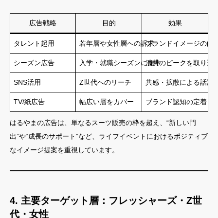
広告戦略
目的
効果
タレント起用
若年層や女性層への訴求
ブランドイメージの向
シーズン広告
入学・就職シーズンに集中
消費のピークを取り込
SNS活用
Z世代へのリーチ
共感・拡散による話題
TV/紙広告
幅広い層をカバー
ブランド認知の定着
はるやまの広告は、単なるスーツ販売の枠を超え、“新しい門
出”や“成長のサポート”など、ライフイベントにおけるポジティブ
なイメージ提案を重視しています。
4. 主要ターゲット層：フレッシャーズ・Z世
代・女性