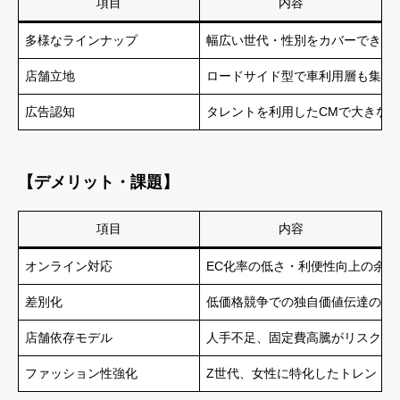
項目
内容
多様なラインナップ
幅広い世代・性別をカバーできる
店舗立地
ロードサイド型で車利用層も集客
広告認知
タレントを利用したCMで大きな
【デメリット・課題】
項目
内容
オンライン対応
EC化率の低さ・利便性向上の余地
差別化
低価格競争での独自価値伝達の難
店舗依存モデル
人手不足、固定費高騰がリスク要
ファッション性強化
Z世代、女性に特化したトレンド