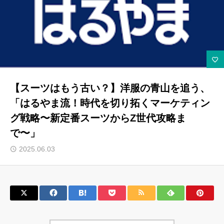
サロン会員登録
サイト会員登録
ログイン
【スーツはもう古い？】洋服の青山を追う、
「はるやま流！時代を切り拓くマーケティン
特定商取引法
運営会社
グ戦略〜新定番スーツからZ世代攻略ま
お問い合わせ
マーケティング用語集
で〜」
利用規約
マーケター診断コンテンツ
2025.06.03
よくあるご質問
LINE公式
プライバシーポリシー
ホーム