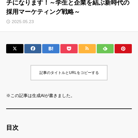
チになります！～学生と企業を結ぶ新時代の
採用マーケティング戦略～
サロン会員登録
2025.05.23
サイト会員登録
ログイン
特定商取引法
運営会社
記事のタイトルとURLをコピーする
お問い合わせ
マーケティング用語集
利用規約
マーケター診断コンテンツ
※この記事は生成AIが書きました。
よくあるご質問
LINE公式
プライバシーポリシー
ホーム
目次