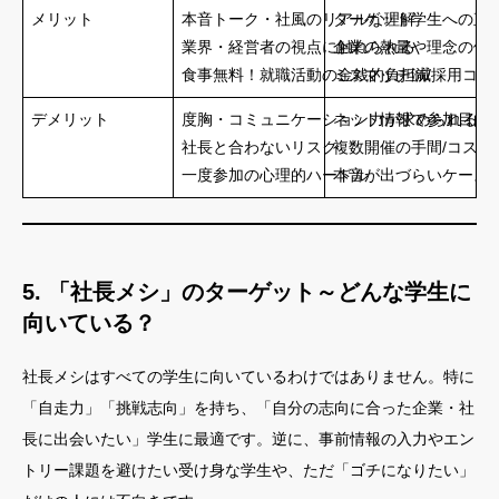
メリット
本音トーク・社風のリアルな理解
ターゲット学生への直
業界・経営者の視点に触れられる
企業の熱量や理念の体
食事無料！就職活動の金銭的負担減
ミスマッチ減/採用コス
デメリット
度胸・コミュニケーション力が求められる
ネット情報で参加目的
社長と合わないリスク
複数開催の手間/コスト
一度参加の心理的ハードル
本音が出づらいケース
5. 「社長メシ」のターゲット～どんな学生に
向いている？
社長メシはすべての学生に向いているわけではありません。特に
「自走力」「挑戦志向」を持ち、「自分の志向に合った企業・社
長に出会いたい」学生に最適です。逆に、事前情報の入力やエン
トリー課題を避けたい受け身な学生や、ただ「ゴチになりたい」