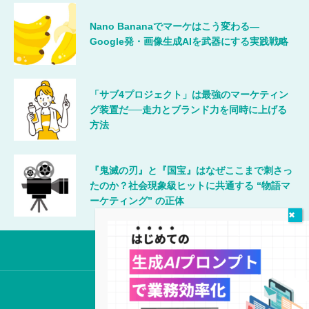
Nano Bananaでマーケはこう変わる―
Google発・画像生成AIを武器にする実践戦略
「サブ4プロジェクト」は最強のマーケティン
グ装置だ──走力とブランド力を同時に上げる
方法
『鬼滅の刃』と『国宝』はなぜここまで刺さっ
たのか？社会現象級ヒットに共通する “物語マ
ーケティング” の正体
唯一無二のマーケティング