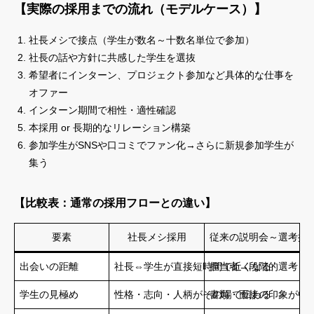
【実際の採用までの流れ（モデルケース）】
社長メシで接点（学生が数名～十数名単位で参加）
社長の話や方針に共感した学生を選抜
希望者にインターン、プロジェクト参加など具体的な仕事を
オファー
インターン期間で相性・適性確認
本採用 or 長期的なリレーション構築
参加学生がSNSや口コミでファン化→さらに新規参加学生が
集う
【比較表：通常の採用フローとの違い】
要素
社長メシ採用
従来の説明会～選考採
出会いの距離
社長⇔学生が直接短時間で近くなる
担当者→段階的選考→
学生の見極め
性格・志向・人柄がその場で伝わる
書類・面接の印象が中