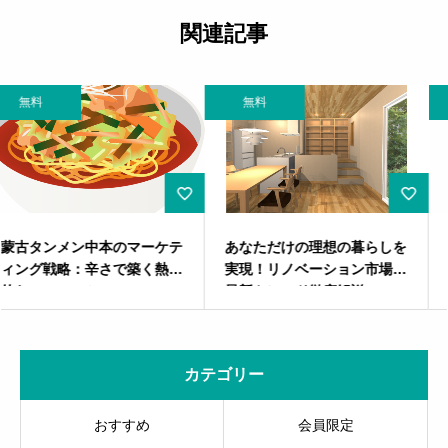
関連記事
無料
無料
あなただけの理想の暮らしを
「2025年ヒット予測ベスト
実現！リノベーション市場の
30」徹底マーケティング分析
最新トレンド徹底解説
―― “ファン熱狂”と“差別
化”で勝ち抜く本当に売れる
理由、全解剖
カテゴリー
おすすめ
会員限定