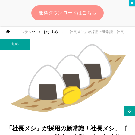
無料
無料ダウンロードはこちら
ログイン
会員登録
コンテンツ
おすすめ
「社長メシ」が採用の新常識！社長メシ、ゴチになります！～学生と企業を結ぶ新時代の採用マーケティング戦略～
ゆいマーケとは？
無料
実績・お客様の声
無料診断
イベント・セミナー情報
コンテンツ
LINEお友達登録
「社長メシ」が採用の新常識！社長メシ、ゴ
スポンサー登録