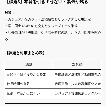
【課題3】本音を引き出せない・緊張が残る
対策：
・カジュアルなカフェ・居酒屋などリラックスした場設定
・学生同士やOBOGも交えたグループトーク形式
・社長自身が「失敗談」や「若手時代の話」から入り距離を縮め
る
【課題と対策まとめ表】
課題
対策案
目的不一致／冷やかし参加
事前課題／選抜制／動機重視の質
社長時間の有限
代理実施／少人数高頻度化／オン
緊張・本音が出にくい
カジュアル雰囲気演出／グループ