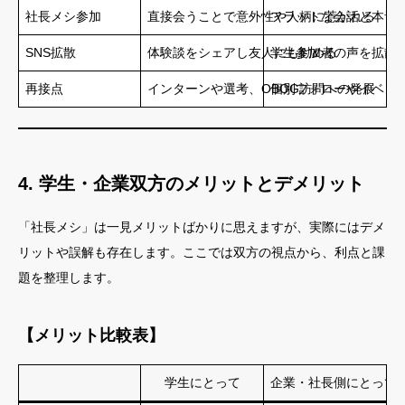
社長メシ参加
直接会うことで意外性や人柄に惹かれる
フラットな会話と本音
SNS拡散
体験談をシェアし友人にも勧める
学生参加者の声を拡散
再接点
インターンや選考、OBOG訪問への発展
個別フォローやイベン
4. 学生・企業双方のメリットとデメリット
「社長メシ」は一見メリットばかりに思えますが、実際にはデメ
リットや誤解も存在します。ここでは双方の視点から、利点と課
題を整理します。
【メリット比較表】
学生にとって
企業・社長側にとって