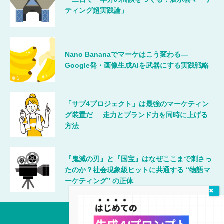
ティング超実践論」
Nano Bananaでマーケはこう変わる―
Google発・画像生成AIを武器にする実践戦略
「サブ4プロジェクト」は最強のマーケティン
グ装置だ──走力とブランド力を同時に上げる
方法
『鬼滅の刃』と『国宝』はなぜここまで刺さっ
たのか？社会現象級ヒットに共通する “物語マ
ーケティング” の正体
唯一無二のマーケティング