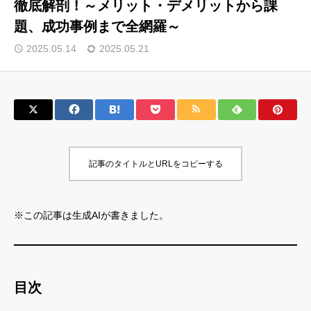
徹底解剖！～メリット・デメリットから課
題、成功事例まで全網羅～
サロン会員登録
2025.05.14
2025.05.21
サイト会員登録
ログイン
特定商取引法
運営会社
記事のタイトルとURLをコピーする
お問い合わせ
マーケティング用語集
利用規約
マーケター診断コンテンツ
※この記事は生成AIが書きました。
よくあるご質問
LINE公式
プライバシーポリシー
ホーム
目次