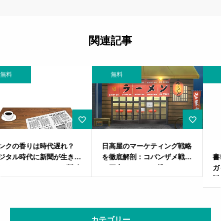
関連記事
無料
無料
日高屋のマーケティング戦略
を徹底解剖：コバンザメ戦略
書籍マーケティング完全攻略
で巨大チェーンに挑む
ガイド ～自費出版vs商業出
版を成功に導く戦略～
カテゴリー