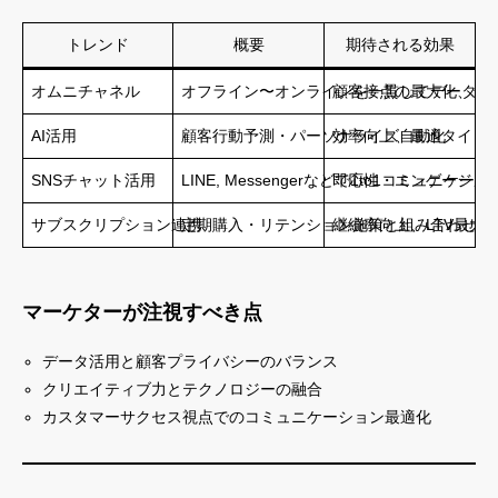
トレンド
概要
期待される効果
オムニチャネル
オフライン〜オンラインを一貫してデータ活
顧客接点の最大化、最
AI活用
顧客行動予測・パーソナライズ自動化
効率向上、最適タイミ
SNSチャット活用
LINE, Messengerなどで1to1コミュニケー
即応性・エンゲージメ
サブスクリプション連携
定期購入・リテンション施策と組み合わせ
継続率向上、LTV最大
マーケターが注視すべき点
データ活用と顧客プライバシーのバランス
クリエイティブ力とテクノロジーの融合
カスタマーサクセス視点でのコミュニケーション最適化