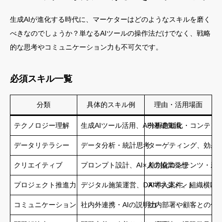
生成AIが進化する時代に、マーケターはどのようなスキルを磨く
べきなのでしょうか？単なるAIツールの操作法だけでなく、戦略
的な思考やコミュニケーション力も不可欠です。
必須スキル一覧
分類
具体的スキル例
理由・活用場面
テクノロジー理解
生成AIツール活用、API基礎知識
分析自動化・コンテン
データリテラシー
データ分析・統計思考
ターゲティング、効果
クリエイティブ
プロンプト設計、AI×人の協業発想
差別化コンテンツ・新
プロジェクト推進力
デジタル施策運営、DXマネジメント
AI導入案件、組織横断
コミュニケーション
社内外連携・AIの説明力
社内部署や顧客との信