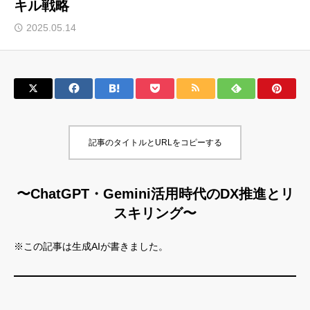
キル戦略
サロン会員登録
2025.05.14
サイト会員登録
ログイン
記事のタイトルとURLをコピーする
特定商取引法
運営会社
お問い合わせ
マーケティング用語集
〜ChatGPT・Gemini活用時代のDX推進とリ
利用規約
マーケター診断コンテンツ
スキリング〜
よくあるご質問
LINE公式
※この記事は生成AIが書きました。
プライバシーポリシー
ホーム