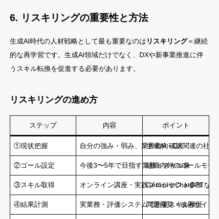
6. リスキリングの重要性と方法
生成AI時代の人材戦略として最も重要なのは
リスキリング
＝継続
的な再学習です。生成AI領域だけでなく、DXや新事業推進に伴
うスキル転換を促進する必要があります。
リスキリングの進め方
ステップ
内容
ポイント
①現状把握
自分の強み・弱み、業界動向確認
生成AI・DX関連の社
②ゴール設定
今後3〜5年で目指す業務・スキル像
組織内外のロールモデ
③スキル取得
オンライン講座・実践プロジェクト参加
GeminiやChatGPT
④結果計測
実業務・評価システムで所要スキル検証
問題発見・改善サイク