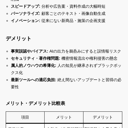
スピードアップ:
分析や広告案・資料作成の大幅時短
パーソナライズ:
顧客ごとのテキスト・画像自動生成
イノベーション:
従来にない新商品・施策の企画支援
デメリット
事実誤認やバイアス:
AIの出力を鵜呑みにすると誤情報リスク
セキュリティ・著作権問題:
機密情報流出や権利侵害の懸念
属人的ノウハウの希薄化:
人の知見が継承されずブラックボッ
クス化
最新ツールへの適応負担:
絶え間ないアップデートと習得の必
要性
メリット・デメリット比較表
項目
メリット
デメリット