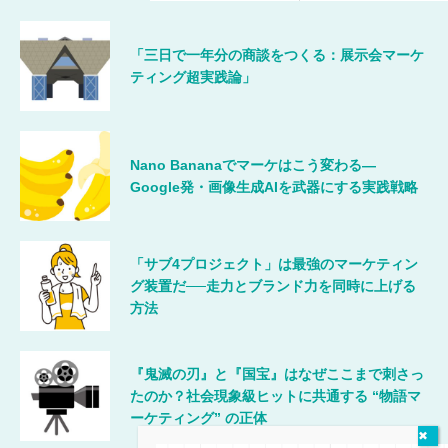
「三日で一年分の商談をつくる：展示会マーケ
ティング超実践論」
Nano Bananaでマーケはこう変わる―
Google発・画像生成AIを武器にする実践戦略
「サブ4プロジェクト」は最強のマーケティン
グ装置だ──走力とブランド力を同時に上げる
方法
『鬼滅の刃』と『国宝』はなぜここまで刺さっ
たのか？社会現象級ヒットに共通する “物語マ
ーケティング” の正体