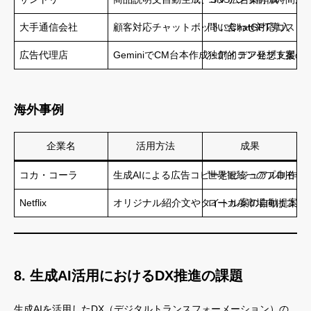
大手通信会社
顧客対応チャットボットにChatGPT導入
問い合わせ対応コスト
広告代理店
GeminiでCM台本作成・アイデア発想支援
独創的コンセプト案の
海外事例
企業名
活用方法
成果
コカ・コーラ
生成AIによる広告コピーとビジュアル制作
世界観統一のプロモー
Netflix
オリジナル紹介文やタイトル案の自動提案
ローカル市場向けコン
8. 生成AI活用におけるDX推進の課題
生成AIを活用したDX（デジタルトランスフォーメーション）の