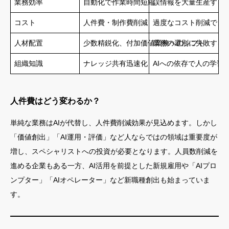
業務効率
自動化で作業時間短縮
誤情報を大量生産する
コスト
人件費・制作費削減
過度なコスト削減でノ
人材配置
少数精鋭化、付加価値業務へのシフト
業務の選別に失敗する
組織知識
ナレッジ共有迅速化
AIへの依存で人の学習
人件費はどう変わるか？
単純な業務はAIが代替し、人件費削減効果が見込めます。しかし
「価値創出」「AI運用・評価」など人ならではの領域は重要度が
増し、スペシャリストへの投資が必要となります。人員数削減を
進める企業もある一方、AI活用を前提とした新規雇用や「AIプロ
ンプター」「AIオペレーター」など新職種創出も始まっていま
す。