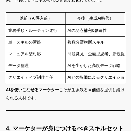
果、下表のように求められる資質が変化しています。
以前（AI導入前）
今後（生成AI時代）
業務手順・ルーティン遂行
AIの弱点補完&創造性
単一スキルの習熟
複数分野横断スキル
マニュアル型対応
問題発見・企画型思考、新規提案
データ整理
AIを生かした高度データ戦略
クリエイティブ制作全任
AIとの協働によるクリエイション
AIを使いこなせるマーケター
こそが生き残る＝価値を提供し続け
られる人材です。
4. マーケターが身につけるべきスキルセット