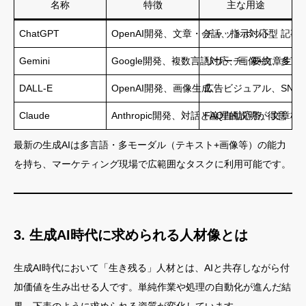
名称
特徴
主な用途
ChatGPT
OpenAI開発、文章・会話、指示対応型
チャットボット、記事
Gemini
Google開発、複数言語対応、画像+文章生成
リサーチ、要約、多言
DALL-E
OpenAI開発、画像生成
広告ビジュアル、SNS
Claude
Anthropic開発、対話と論理的説明が得意
FAQ自動応答、文章校
最新の生成AIは多言語・多モーダル（テキスト+画像等）の能力
を持ち、マーケティング現場で広範囲なタスクに利用可能です。
3. 生成AI時代に求められる人材像とは
生成AI時代において「生き残る」人材とは、AIと共存しながら付
加価値を生み出せる人です。単純作業や処理の自動化が進んだ結