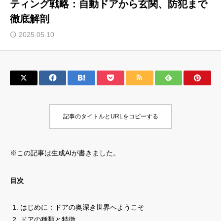
ティング戦略：自動ドアから玄関、防犯まで
徹底解剖
サロン会員登録
2025.05.10
サイト会員登録
ログイン
特定商取引法
運営会社
記事のタイトルとURLをコピーする
お問い合わせ
マーケティング用語集
利用規約
マーケター診断コンテンツ
※この記事は生成AIが書きました。
よくあるご質問
LINE公式
プライバシーポリシー
ホーム
目次
はじめに：ドアの奥深き世界へようこそ
ドアの種類と特徴