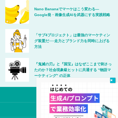
Nano Bananaでマーケはこう変わる―
Google発・画像生成AIを武器にする実践戦略
「サブ4プロジェクト」は最強のマーケティン
グ装置だ──走力とブランド力を同時に上げる
方法
『鬼滅の刃』と『国宝』はなぜここまで刺さっ
たのか？社会現象級ヒットに共通する “物語マ
ーケティング” の正体
唯一無二のマーケティング