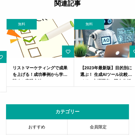
関連記事
無料
無料
リストマーケティングで成果
【2023年最新版】目的別に
を上げる！成功事例から学ぶ
選ぶ！ 生成AIツール比較ガ
戦略と実践方法
イド：市場調査・競合分析・
SEO対策… 成功事例と共に
事例紹介
カテゴリー
おすすめ
会員限定