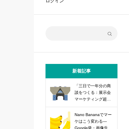
ログイン
新着記事
「三日で一年分の商
談をつくる：展示会
マーケティング超実
践論」
Nano Bananaでマー
ケはこう変わる―
Google発・画像生成