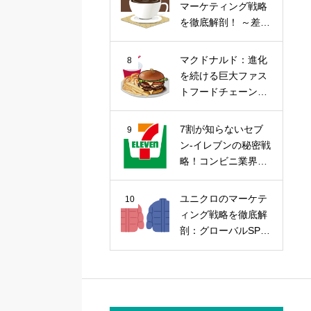
マーケティング戦略
を徹底解剖！ ～差別
化戦略から今後の課
題まで～
マクドナルド：進化
8
を続ける巨大ファス
トフードチェーンの
マーケティング戦略
7割が知らないセブ
9
ン-イレブンの秘密戦
略！コンビニ業界の
覇者を徹底解剖
ユニクロのマーケテ
10
ィング戦略を徹底解
剖：グローバルSPA
の勝因を探る