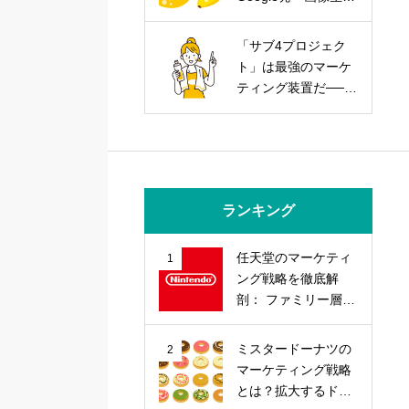
AIを武器にする実践
戦略
「サブ4プロジェク
ト」は最強のマーケ
ティング装置だ──走
力とブランド力を同
時に上げる方法
ランキング
任天堂のマーケティ
1
ング戦略を徹底解
剖： ファミリー層の
心を掴む「差別化」
戦略とは？
ミスタードーナツの
2
マーケティング戦略
とは？拡大するドー