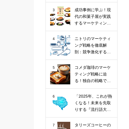
ナツ市場に斬り込
む！
成功事例に学ぶ！現
3
代の和菓子屋が実践
するマーケティング
戦略
ニトリのマーケティ
4
ング戦略を徹底解
剖：競争激化する家
具業界における
「お、ねだん以
コメダ珈琲のマーケ
5
上。」の価値提供
ティング戦略に迫
る！独自の戦略で喫
茶文化を牽引
「2025年、これが熱
6
くなる！未来を先取
りする『流行語大賞
トップ10』とその核
心トレンド」
タリーズコーヒーの
7