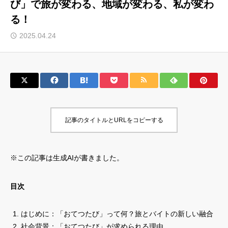
び」で旅が変わる、地域が変わる、私が変わ
る！
サロン会員登録
2025.04.24
サイト会員登録
ログイン
特定商取引法
運営会社
記事のタイトルとURLをコピーする
お問い合わせ
マーケティング用語集
利用規約
マーケター診断コンテンツ
※この記事は生成AIが書きました。
よくあるご質問
LINE公式
プライバシーポリシー
ホーム
目次
はじめに：「おてつたび」って何？旅とバイトの新しい融合
社会背景：「おてつたび」が求められる理由