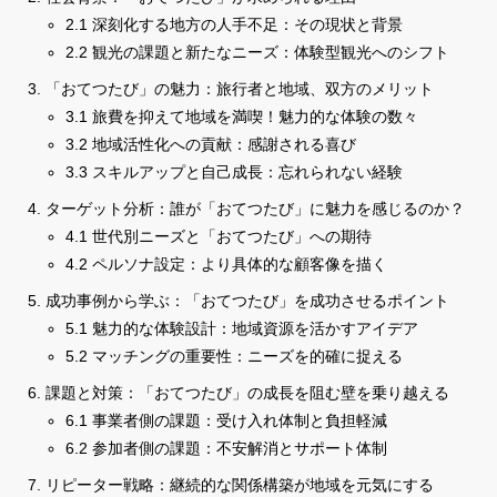
2.1 深刻化する地方の人手不足：その現状と背景
2.2 観光の課題と新たなニーズ：体験型観光へのシフト
「おてつたび」の魅力：旅行者と地域、双方のメリット
3.1 旅費を抑えて地域を満喫！魅力的な体験の数々
3.2 地域活性化への貢献：感謝される喜び
3.3 スキルアップと自己成長：忘れられない経験
ターゲット分析：誰が「おてつたび」に魅力を感じるのか？
4.1 世代別ニーズと「おてつたび」への期待
4.2 ペルソナ設定：より具体的な顧客像を描く
成功事例から学ぶ：「おてつたび」を成功させるポイント
5.1 魅力的な体験設計：地域資源を活かすアイデア
5.2 マッチングの重要性：ニーズを的確に捉える
課題と対策：「おてつたび」の成長を阻む壁を乗り越える
6.1 事業者側の課題：受け入れ体制と負担軽減
6.2 参加者側の課題：不安解消とサポート体制
リピーター戦略：継続的な関係構築が地域を元気にする