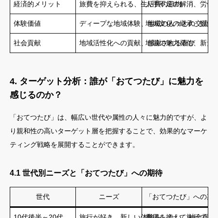
経済的メリット
旅費を抑えられる、生活費の節約
人手不足の解消、労働
体験価値
ディープな地域体験、地域の人々との交流、
地域文化の継承、観光
社会貢献
地域活性化への貢献、感謝される喜び
地域の魅力発信、新た
4. ターゲット分析：誰が「おてつたび」に魅力を
感じるのか？
「おてつたび」は、幅広い世代や属性の人々に魅力的ですが、よ
り親和性の高いターゲット層を把握することで、効果的なマーケ
ティング戦略を展開することができます。
4.1 世代別ニーズと「おてつたび」への期待
世代
ニーズ
「おてつたび」への期
10代後半～20代
旅行が好き、新しい体験をしたい、社会貢献
費用を抑えて旅行でき