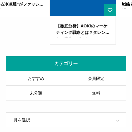
戦略とは？激化する光回線市
場の突破口とは？成功企業の
戦略から紐解く、2023年の
展望
【徹底分析】AOKIのマーケ
ティング戦略とは？タレン
ト・広告・ビジネスモデルか
ら見る強みと課題
カテゴリー
おすすめ
会員限定
未分類
無料
OPEN