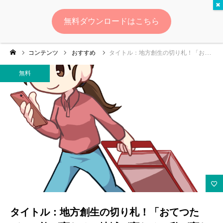
無料
無料ダウンロードはこちら
ログイン
会員登録
コンテンツ
おすすめ
タイトル：地方創生の切り札！「おてつたび」で旅が変わる、地域が変わる、私が変わる！
ゆいマーケとは？
無料
実績・お客様の声
無料診断
イベント・セミナー情報
コンテンツ
LINEお友達登録
タイトル：地方創生の切り札！「おてつた
スポンサー登録