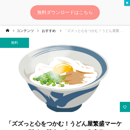
無料
無料ダウンロードはこちら
ログイン
会員登録
コンテンツ
おすすめ
「ズズっと心をつかむ！うどん屋繁盛マーケティング戦略：競合に負けない集客術」
ゆいマーケとは？
無料
実績・お客様の声
無料診断
イベント・セミナー情報
コンテンツ
LINEお友達登録
「ズズっと心をつかむ！うどん屋繁盛マーケ
スポンサー登録