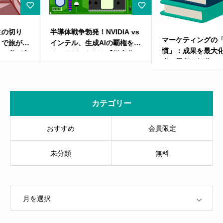
半導体戦争勃発！NVIDIA vs
マーケティングの「7つの習
インテル、生成AIの覇権を握
慣」：成果を最大化する成功
るのはどっちだ？【徹底分
者の思考と行動
析】
カテゴリー
おすすめ
会員限定
未分類
無料
OPEN