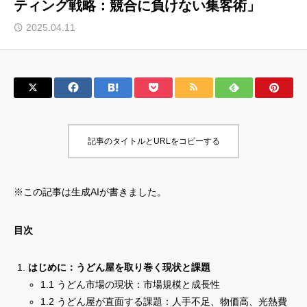
ティング戦略：競合に負けない集客術」
サロン会員登録
2025.04.11
サイト会員登録
ログイン
記事のタイトルとURLをコピーする
特定商取引法
運営会社
お問い合わせ
マーケティング用語集
※この記事は生成AIが書きました。
利用規約
マーケター診断コンテンツ
よくあるご質問
LINE公式
目次
プライバシーポリシー
ホーム
はじめに：うどん屋を取り巻く現状と課題
1.1 うどん市場の現状：市場規模と成長性
1.2 うどん屋が直面する課題：人手不足、物価高、光熱費