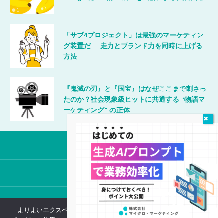
「サブ4プロジェクト」は最強のマーケティン
グ装置だ──走力とブランド力を同時に上げる
方法
『鬼滅の刃』と『国宝』はなぜここまで刺さっ
たのか？社会現象級ヒットに共通する “物語マ
ーケティング” の正体
唯一無二のマーケティング
©2024 MicroMarketing Inc.
よりよいエクスペリエンスを提供するため、当ウェブサイトでは