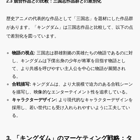
2.3 競合作品との比較：三国志作品群との差別化
歴史アニメの代表的な作品として「三国志」を題材にした作品群
があります。「キングダム」は三国志作品と比較して、以下の点
で差別化を図っています。
物語の視点:
三国志は群雄割拠の英雄たちの物語であるのに対
し、キングダムは下僕出身の少年が将軍を目指す物語とし
て、より共感を呼びやすい主人公を中心に物語が展開され
る。
合戦描写:
キングダムは、より大規模で迫力のある合戦シーン
を描写し、映像的なエンターテイメント性を追求している。
キャラクターデザイン:
より現代的なキャラクターデザインを
採用し、若い世代にも受け入れられやすいように工夫してい
る。
3. 「キングダム」のマーケティング戦略：タ