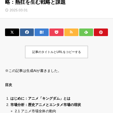
略：熱狂を生む戦略と課題
サロン会員登録
2025.03.01
サイト会員登録
ログイン
記事のタイトルとURLをコピーする
特定商取引法
運営会社
お問い合わせ
マーケティング用語集
※この記事は生成AIが書きました。
利用規約
マーケター診断コンテンツ
よくあるご質問
LINE公式
目次
プライバシーポリシー
ホーム
はじめに：アニメ「キングダム」とは
市場分析：歴史アニメとエンタメ市場の現状
2.1 アニメ市場全体の動向