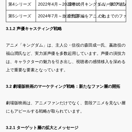
第4シリーズ
2022年4月～2022年10月
原作の「キングダム」第375話から
シリーズファンへ
第5シリーズ
2024年7月～放送予定
合従軍編をアニメ化
これまでのファン
3.1.2 声優キャスティング戦略
アニメ「キングダム」は、主人公・信役の森田成一氏、嬴政役の
福山潤氏など、実力派声優を多数起用しています。声優の演技力
は、キャラクターの魅力を引き出し、視聴者の感情移入を深める
上で重要な要素となっています。
3.2 劇場版映画のマーケティング戦略：新たなファン層の開拓
劇場版映画は、アニメファンだけでなく、普段アニメを見ない層
にもアピールする戦略が取られています。
3.2.1 ターゲット層の拡大とメッセージ