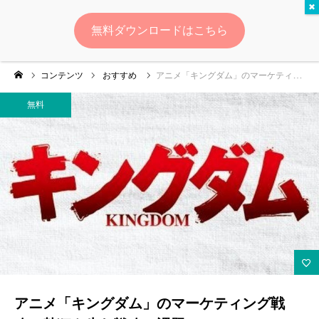
無料
無料ダウンロードはこちら
ログイン
会員登録
コンテンツ
おすすめ
アニメ「キングダム」のマーケティング戦略：熱狂を生む戦略と課題
ゆいマーケとは？
無料
実績・お客様の声
無料診断
イベント・セミナー情報
コンテンツ
LINEお友達登録
アニメ「キングダム」のマーケティング戦
スポンサー登録