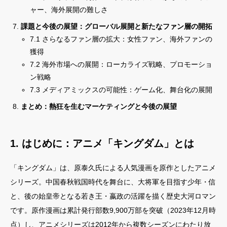
ャー、海外展開の難しさ
課題と今後の展望：グローバル展開と新たなファン層の開拓
7.1 さらなるファン層の拡大：女性ファン、海外ファンの
獲得
7.2 海外市場への展開：ローカライズ戦略、プロモーショ
ン戦略
7.3 メディアミックスの可能性：ゲーム化、舞台化の展開
まとめ：熱狂を生むマーケティングと今後の展望
1. はじめに：アニメ「キングダム」とは
「キングダム」は、原泰久氏による人気漫画を原作としたアニメ
シリーズ。中国春秋戦国時代を舞台に、大将軍を目指す少年・信
と、後の始皇帝となる若き王・嬴政の活躍を描く歴史大河ロマン
です。原作漫画は累計発行部数9,900万部を突破（2023年12月時
点）し、アニメシリーズは2012年から複数シーズンにわたり放