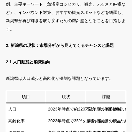
例、主要キーワード（魚沼産コシヒカリ、観光、ふるさと納税な
ど）、インバウンド対策、おすすめ観光スポットなどを網羅し、
新潟県が再び輝きを取り戻すための羅針盤となることを目指しま
す。
2. 新潟県の現状：市場分析から見えてくるチャンスと課題
2.1 人口動態と消費動向
新潟県は人口減少と高齢化が深刻な課題となっています。
項目
現状
課題
人口
2023年時点で約220万人。減少傾向が続い
若年層の流出抑制、出
高齢化率
2023年時点で35%を超え、全国平均を大き
高齢者向けの商品・サ