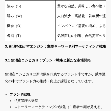
強み（S）
豊かな自然、美味しい食べ物（米
弱み（W）
人口減少、高齢化、若年層の流出
機会（O）
インバウンド需要の増加、ふるさ
脅威（T）
気候変動の影響、自然災害のリス
3. 新潟を動かすエンジン：主要キーワード別マーケティング戦略
3.1 魚沼産コシヒカリ：ブランド戦略と新たな市場開拓
魚沼産コシヒカリは新潟県を代表するブランド米ですが、競争激
化の中でブランド力の維持・向上が課題となっています。
ブランド戦略:
品質管理の徹底
ストーリーマーケティングの強化（生産者の顔が見える、