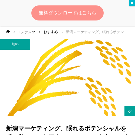
無料
無料ダウンロードはこちら
ログイン
会員登録
コンテンツ
おすすめ
新潟マーケティング、眠れるポテンシャルを呼び覚ませ！魚沼産コシヒカリで成功したブランド戦略に迫る
ゆいマーケとは？
無料
実績・お客様の声
無料診断
イベント・セミナー情報
コンテンツ
LINEお友達登録
新潟マーケティング、眠れるポテンシャルを
スポンサー登録