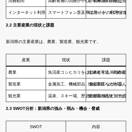
消費動向
高齢者層の消費が中心。若年層の消費は低迷
若年層の所得向上、消
インターネット利用
スマートフォン普及率は高いが、ECサイト
ECサイトの利用促進
2.2 主要産業の現状と課題
新潟県の主要産業は、農業、製造業、観光業です。
産業
現状
課題
農業
魚沼産コシヒカリをはじめとする米の生産が
後継者不足、高齢化、
製造業
金属加工、機械部品、食品加工などが盛ん。
技術革新への対応、人
観光業
温泉、スキー場、歴史的建造物など観光資源
観光客の誘致、リピー
2.3 SWOT分析：新潟県の強み・弱み・機会・脅威
SWOT
内容