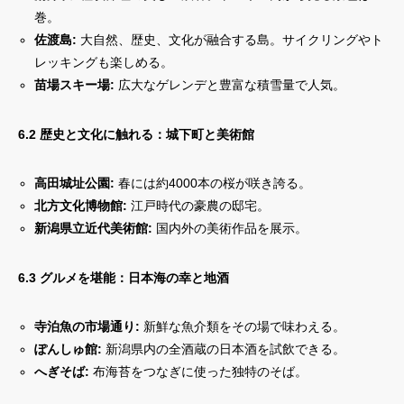
巻。
佐渡島:
大自然、歴史、文化が融合する島。サイクリングやト
レッキングも楽しめる。
苗場スキー場:
広大なゲレンデと豊富な積雪量で人気。
6.2 歴史と文化に触れる：城下町と美術館
高田城址公園:
春には約4000本の桜が咲き誇る。
北方文化博物館:
江戸時代の豪農の邸宅。
新潟県立近代美術館:
国内外の美術作品を展示。
6.3 グルメを堪能：日本海の幸と地酒
寺泊魚の市場通り:
新鮮な魚介類をその場で味わえる。
ぽんしゅ館:
新潟県内の全酒蔵の日本酒を試飲できる。
へぎそば:
布海苔をつなぎに使った独特のそば。