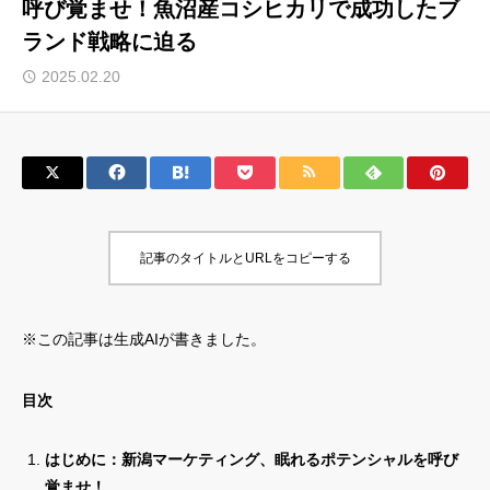
呼び覚ませ！魚沼産コシヒカリで成功したブ
ランド戦略に迫る
サロン会員登録
2025.02.20
サイト会員登録
ログイン
特定商取引法
運営会社
記事のタイトルとURLをコピーする
お問い合わせ
マーケティング用語集
利用規約
マーケター診断コンテンツ
※この記事は生成AIが書きました。
よくあるご質問
LINE公式
プライバシーポリシー
ホーム
目次
はじめに：新潟マーケティング、眠れるポテンシャルを呼び
覚ませ！