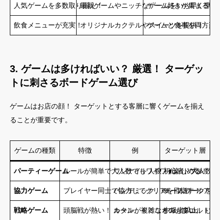
人気ゲームを多数取り揃え！
最新ゲームやニッチなゲームをいち早く導入
ゲーム好きが集まるコ
飲食メニューが充実！
オリジナルカクテルやスイーツを提供！
ゲームと食事を両方楽
3. ゲームは多ければいい？ 厳選！ ターゲッ
トに刺さるボードゲーム選び
ゲームはお店の顔！ ターゲットとする客層に響くゲームを揃え
ることが重要です。
ゲームの種類
特徴
例
ターゲット層
パーティーゲーム
ルールが簡単で大人数でもワイワイ楽しめる！
ワンナイト人狼、ito、ドブル
初心者、大人数グ
協力ゲーム
プレイヤー同士で協力してクリアを目指す！
パンデミック、ito、フォールアウ
チームワークを楽
戦略ゲーム
頭脳戦が熱い！ ルールが複雑なものも多い。
カタン、ドミニオン、プエルトリ
中級者以上、じっ