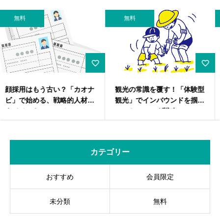
無料
無料
観光の常識を覆す！「体験型
参政党の“コツコツ戦略”が民
観光」でインバウンドを掴む
意を動かす理由とは？ 〜生
マーケティング戦略
成AIが読み解く、新時代の政
治マーケティング〜
カテゴリー
おすすめ
会員限定
未分類
無料