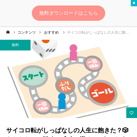
無料
無料ダウンロードはこちら
ログイン
会員登録
コンテンツ
おすすめ
サイコロ転がしっぱなしの人生に飽きた？🎲 あなただけの戦略で成功へ導く！ ボードゲームカフェ開業の全て
ゆいマーケとは？
無料
実績・お客様の声
無料診断
イベント・セミナー情報
コンテンツ
LINEお友達登録
サイコロ転がしっぱなしの人生に飽きた？🎲
スポンサー登録