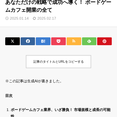
あなただけの戦略で成功へ導く！ ボードゲー
ムカフェ開業の全て
サロン会員登録
2025.01.14
2025.02.17
サイト会員登録
ログイン
特定商取引法
運営会社
記事のタイトルとURLをコピーする
お問い合わせ
マーケティング用語集
利用規約
マーケター診断コンテンツ
※この記事は生成AIが書きました。
よくあるご質問
LINE公式
プライバシーポリシー
ホーム
目次
ボードゲームカフェ業界、いざ勝負！ 市場規模と成長の可能
性