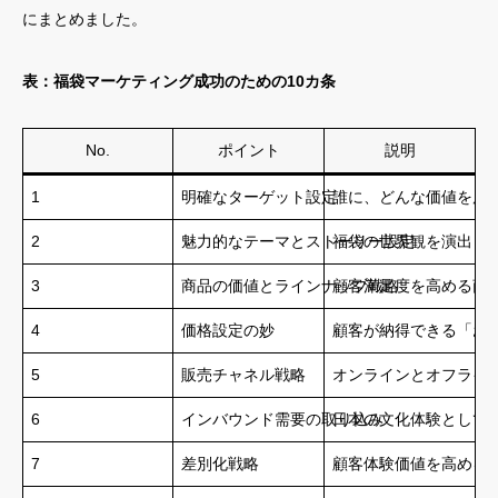
にまとめました。
表：福袋マーケティング成功のための10カ条
No.
ポイント
説明
1
明確なターゲット設定
誰に、どんな価値を届
2
魅力的なテーマとストーリー設定
福袋の世界観を演出し
3
商品の価値とラインナップ戦略
顧客満足度を高める商
4
価格設定の妙
顧客が納得できる「お
5
販売チャネル戦略
オンラインとオフライ
6
インバウンド需要の取り込み
日本の文化体験として
7
差別化戦略
顧客体験価値を高める