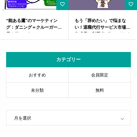
もう「辞めたい」で悩まな
Canvaで資料作成をもっ
効
い！退職代行サービス市場の
由に、もっと簡単に！【無
急成長と利用者が知っておく
版から徹底解説】
べきこと
カテゴリー
おすすめ
会員限定
未分類
無料
OPEN