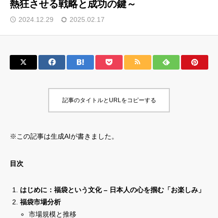
熱狂させる戦略と成功の鍵～
サロン会員登録
2024.12.29
2025.02.17
サイト会員登録
ログイン
記事のタイトルとURLをコピーする
特定商取引法
運営会社
お問い合わせ
マーケティング用語集
※この記事は生成AIが書きました。
利用規約
マーケター診断コンテンツ
よくあるご質問
LINE公式
目次
プライバシーポリシー
ホーム
はじめに：福袋という文化 – 日本人の心を掴む「お楽しみ」
福袋市場分析
市場規模と推移