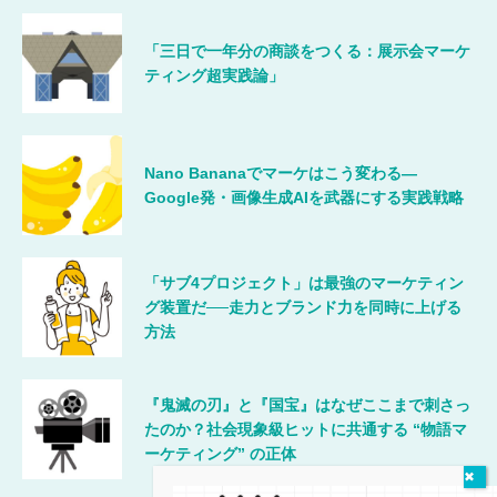
「三日で一年分の商談をつくる：展示会マーケ
ティング超実践論」
Nano Bananaでマーケはこう変わる―
Google発・画像生成AIを武器にする実践戦略
「サブ4プロジェクト」は最強のマーケティン
グ装置だ──走力とブランド力を同時に上げる
方法
『鬼滅の刃』と『国宝』はなぜここまで刺さっ
たのか？社会現象級ヒットに共通する “物語マ
ーケティング” の正体