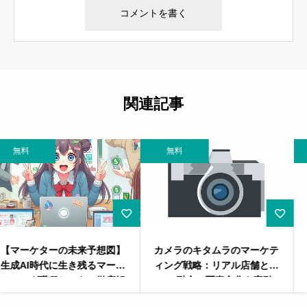
関連記事
無料
無料
】
カメラのキタムラのマーケテ
スポーツビジネスにおける
ケ
ィング戦略：リアル店舗と
ーケティング戦略：市場分
解
ECの融合で写真文化を牽引
から引退後のセカンドキャ
アまで