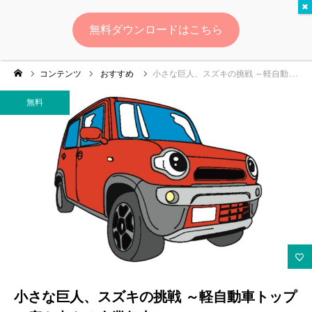
無料
無料ダウンロードはこちら
ログイン
会員登録
コンテンツ
おすすめ
小さな巨人、スズキの挑戦 ～軽自動車トップの座を支える企業努力～
ゆいマーケとは？
無料
実績・お客様の声
無料診断
イベント・セミナー情報
コンテンツ
LINEお友達登録
小さな巨人、スズキの挑戦 ～軽自動車トップ
スポンサー登録