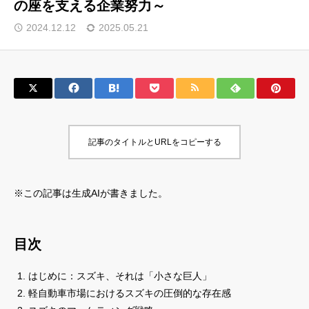
の座を支える企業努力～
サロン会員登録
2024.12.12
2025.05.21
サイト会員登録
ログイン
記事のタイトルとURLをコピーする
特定商取引法
運営会社
お問い合わせ
マーケティング用語集
※この記事は生成AIが書きました。
利用規約
マーケター診断コンテンツ
よくあるご質問
LINE公式
目次
プライバシーポリシー
ホーム
はじめに：スズキ、それは「小さな巨人」
軽自動車市場におけるスズキの圧倒的な存在感