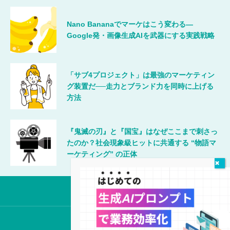
Nano Bananaでマーケはこう変わる―
Google発・画像生成AIを武器にする実践戦略
「サブ4プロジェクト」は最強のマーケティン
グ装置だ──走力とブランド力を同時に上げる
方法
『鬼滅の刃』と『国宝』はなぜここまで刺さっ
たのか？社会現象級ヒットに共通する “物語マ
ーケティング” の正体
唯一無二のマーケティング