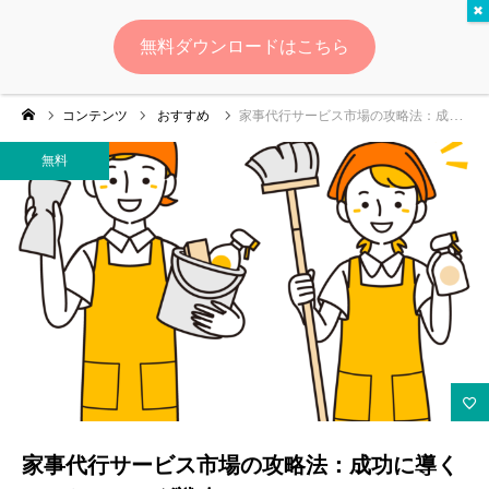
無料
無料ダウンロードはこちら
ログイン
会員登録
コンテンツ
おすすめ
家事代行サービス市場の攻略法：成功に導くマーケティング戦略
ゆいマーケとは？
無料
実績・お客様の声
無料診断
イベント・セミナー情報
コンテンツ
LINEお友達登録
家事代行サービス市場の攻略法：成功に導く
スポンサー登録