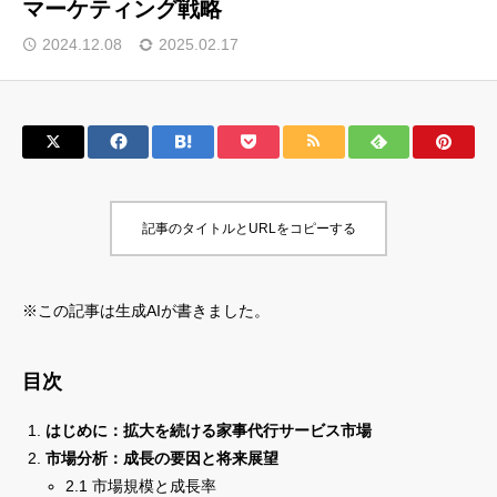
マーケティング戦略
サロン会員登録
2024.12.08
2025.02.17
サイト会員登録
ログイン
記事のタイトルとURLをコピーする
特定商取引法
運営会社
お問い合わせ
マーケティング用語集
※この記事は生成AIが書きました。
利用規約
マーケター診断コンテンツ
よくあるご質問
LINE公式
目次
プライバシーポリシー
ホーム
はじめに：拡大を続ける家事代行サービス市場
市場分析：成長の要因と将来展望
2.1 市場規模と成長率