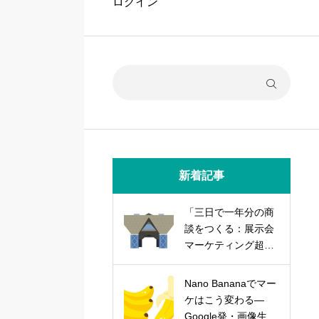
ログイン
新着記事
「三日で一年分の商
談をつくる：展示会
マーケティング超実
践論」
Nano Bananaでマー
ケはこう変わる―
Google発・画像生成