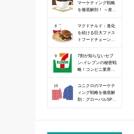
マーケティング戦略
を徹底解剖！ ～差別
化戦略から今後の課
題まで～
マクドナルド：進化
8
を続ける巨大ファス
トフードチェーンの
マーケティング戦略
7割が知らないセブ
9
ン-イレブンの秘密戦
略！コンビニ業界の
覇者を徹底解剖
ユニクロのマーケテ
10
ィング戦略を徹底解
剖：グローバルSPA
の勝因を探る