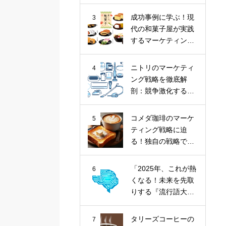
ナツ市場に斬り込
む！
成功事例に学ぶ！現
3
代の和菓子屋が実践
するマーケティング
戦略
ニトリのマーケティ
4
ング戦略を徹底解
剖：競争激化する家
具業界における
「お、ねだん以
コメダ珈琲のマーケ
5
上。」の価値提供
ティング戦略に迫
る！独自の戦略で喫
茶文化を牽引
「2025年、これが熱
6
くなる！未来を先取
りする『流行語大賞
トップ10』とその核
心トレンド」
タリーズコーヒーの
7