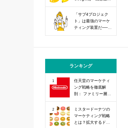
AIを武器にする実践
戦略
「サブ4プロジェク
ト」は最強のマーケ
ティング装置だ──走
力とブランド力を同
時に上げる方法
ランキング
任天堂のマーケティ
1
ング戦略を徹底解
剖： ファミリー層の
心を掴む「差別化」
戦略とは？
ミスタードーナツの
2
マーケティング戦略
とは？拡大するドー