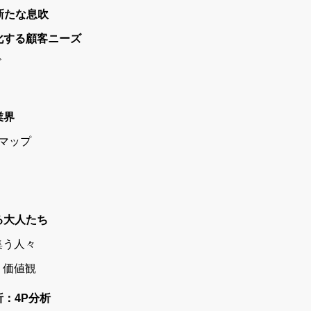
新たな息吹
化する顧客ニーズ
ド
業界
グマップ
る大人たち
集う人々
・価値観
：4P分析