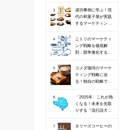
ナツ市場に斬り込
む！
成功事例に学ぶ！現
3
代の和菓子屋が実践
するマーケティング
戦略
ニトリのマーケティ
4
ング戦略を徹底解
剖：競争激化する家
具業界における
「お、ねだん以
コメダ珈琲のマーケ
5
上。」の価値提供
ティング戦略に迫
る！独自の戦略で喫
茶文化を牽引
「2025年、これが熱
6
くなる！未来を先取
りする『流行語大賞
トップ10』とその核
心トレンド」
タリーズコーヒーの
7