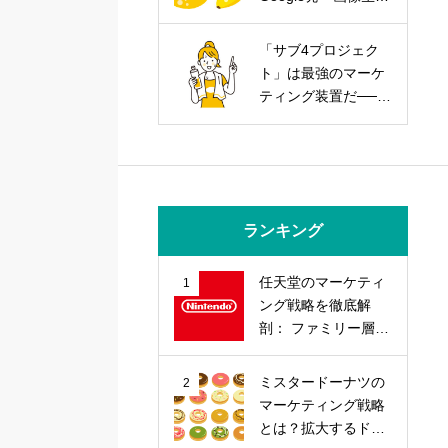
AIを武器にする実践
戦略
「サブ4プロジェク
ト」は最強のマーケ
ティング装置だ──走
力とブランド力を同
時に上げる方法
ランキング
任天堂のマーケティ
1
ング戦略を徹底解
剖： ファミリー層の
心を掴む「差別化」
戦略とは？
ミスタードーナツの
2
マーケティング戦略
とは？拡大するドー