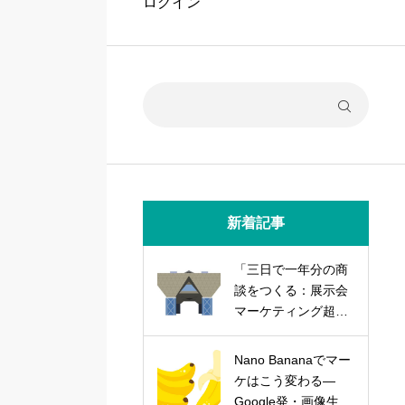
ログイン
新着記事
「三日で一年分の商
談をつくる：展示会
マーケティング超実
践論」
Nano Bananaでマー
ケはこう変わる―
Google発・画像生成