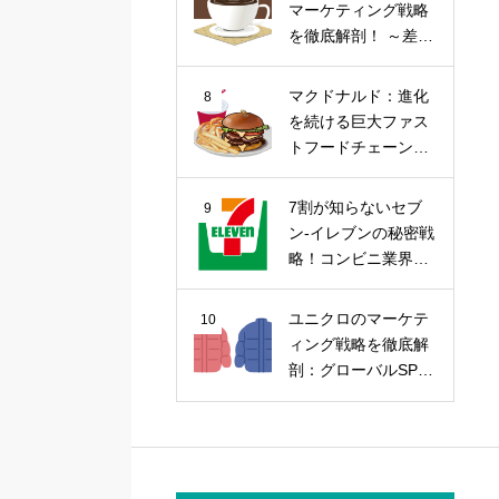
マーケティング戦略
を徹底解剖！ ～差別
化戦略から今後の課
題まで～
マクドナルド：進化
8
を続ける巨大ファス
トフードチェーンの
マーケティング戦略
7割が知らないセブ
9
ン-イレブンの秘密戦
略！コンビニ業界の
覇者を徹底解剖
ユニクロのマーケテ
10
ィング戦略を徹底解
剖：グローバルSPA
の勝因を探る