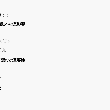
襲う！
活動への悪影響
ス低下
不足
ド選びの重要性
ト
較